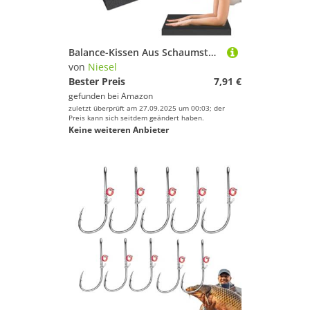
Balance-Kissen Aus Schaumstoff, Kniematte Mit Bauchrad Und Übergroßer Polsterfläche, Rutschfeste Kniematte Für Das Gleichgewichtstraining,Sicheres Und Effektives Schaumstoff-Balance-Pad Für Yoga-Posen
von
Niesel
Bester Preis
7,91 €
gefunden bei
Amazon
zuletzt überprüft am 27.09.2025 um 00:03; der
Preis kann sich seitdem geändert haben.
Keine weiteren Anbieter