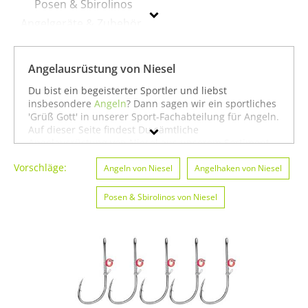
Posen & Sbirolinos
Angelgeräte & Zubehör
Köder
Rollen
Angelausrüstung von Niesel
Du bist ein begeisterter Sportler und liebst
Niesel
insbesondere
Angeln
? Dann sagen wir ein sportliches
'Grüß Gott' in unserer Sport-Fachabteilung für Angeln.
Geschlecht
Auf dieser Seite findest Du sämtliche
Angelausrüstung von Niesel aus unserem Sortiment.
Du kannst auch gezielt
Angeln von Niesel
oder
Preis
Vorschläge:
Badminton von Niesel
Angeln von Niesel
suchen. Oder Du schaust etwas
Angelhaken von Niesel
breiter und siehst Dich auf unserer Seite mit
Farbe
sämtlichen Sportartikeln von
Niesel
oder unter allen
Posen & Sbirolinos von Niesel
Produkten für den Sport
Angeln von Niesel
um. In
jedem Fall wünschen wir Dir weiter viel Spaß und
Erfolg beim Angeln!