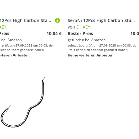
SeroNi 12Pcs High Carbon Stahl Automatische Flip Angelhaken Süßwasser 0,5-13# Stacheldraht Einzigen Angelhaken Karpfen Angeln Zubehör (Color : Size 6)
SeroNi 12Pcs High Carbon Stahl Automatische Flip Angelhaken Süßwasser 0,5-13# Stacheldraht Einzigen Angelhaken Karpfen Angeln Zubehör (Color : Size 9)
AEY
von
DHAEY
Preis
10,04 €
Bester Preis
10,0
 bei
Amazon
gefunden bei
Amazon
erprüft am 27.09.2025 um 00:03; der
zuletzt überprüft am 27.09.2025 um 00:03; der
 sich seitdem geändert haben.
Preis kann sich seitdem geändert haben.
iteren Anbieter
Keine weiteren Anbieter