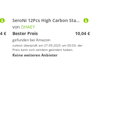
SeroNi 12Pcs High Carbon Stahl Automatische Flip Angelhaken Süßwasser 0,5-13# Stacheldraht Einzigen Angelhaken Karpfen Angeln Zubehör (Color : Size 1)
von
DHAEY
4 €
Bester Preis
10,04 €
gefunden bei
Amazon
zuletzt überprüft am 27.09.2025 um 00:03; der
Preis kann sich seitdem geändert haben.
Keine weiteren Anbieter