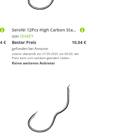
SeroNi 12Pcs High Carbon Stahl Automatische Flip Angelhaken Süßwasser 0,5-13# Stacheldraht Einzigen Angelhaken Karpfen Angeln Zubehör (Color : Size 7)
von
DHAEY
4 €
Bester Preis
10,04 €
gefunden bei
Amazon
zuletzt überprüft am 27.09.2025 um 00:03; der
Preis kann sich seitdem geändert haben.
Keine weiteren Anbieter