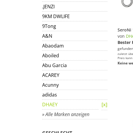
.JENZI
9KM DWLIFE
9Tong
A&N
von
DH
Bester 
Abaodam
gefunden
zuletzt üb
Aboiled
Preis kann
Keine we
Abu Garcia
ACAREY
Acunny
adidas
DHAEY
» Alle Marken anzeigen