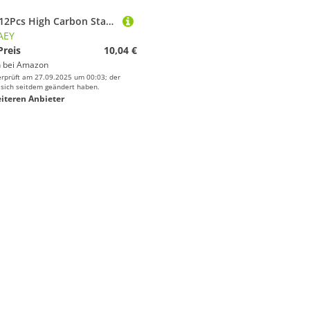
SeroNi 12Pcs High Carbon Stahl Automatische Flip Angelhaken Süßwasser 0,5-13# Stacheldraht Einzigen Angelhaken Karpfen Angeln Zubehör (Color : Size 5)
AEY
Preis
10,04 €
 bei
Amazon
erprüft am 27.09.2025 um 00:03; der
 sich seitdem geändert haben.
iteren Anbieter