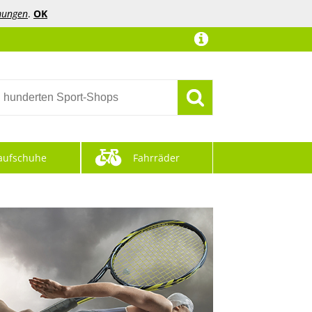
mungen
.
OK
aufschuhe
Fahrräder