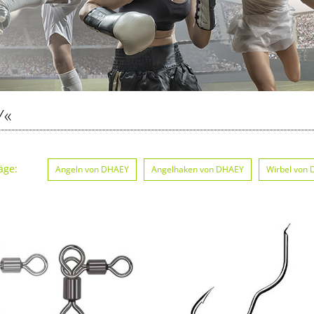
Y«
äge:
Angeln von DHAEY
Angelhaken von DHAEY
Wirbel von