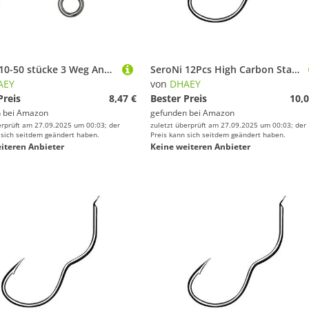
SeroNi 10-50 stücke 3 Weg Angeln Wirbel Roll Dreieck Joint Roll Angelhaken Angeln Stecker Zubehör (Color : 50 pcs 12-14)
SeroNi 12Pcs High Carbon Stahl Automatische Flip Angelhaken Süßwasser 0,5-13# Stacheldraht Einzigen Angelhaken Karpfen Angeln Zubehör (Color : Size 0.5)
AEY
von
DHAEY
Preis
8,47 €
Bester Preis
10,0
 bei
Amazon
gefunden bei
Amazon
erprüft am 27.09.2025 um 00:03; der
zuletzt überprüft am 27.09.2025 um 00:03; der
 sich seitdem geändert haben.
Preis kann sich seitdem geändert haben.
iteren Anbieter
Keine weiteren Anbieter