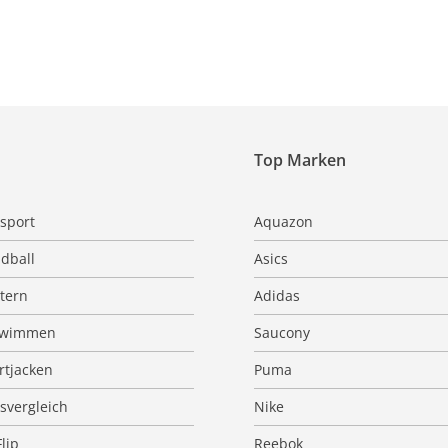
Top Marken
sport
Aquazon
dball
Asics
ttern
Adidas
hwimmen
Saucony
rtjacken
Puma
isvergleich
Nike
Flip
Reebok