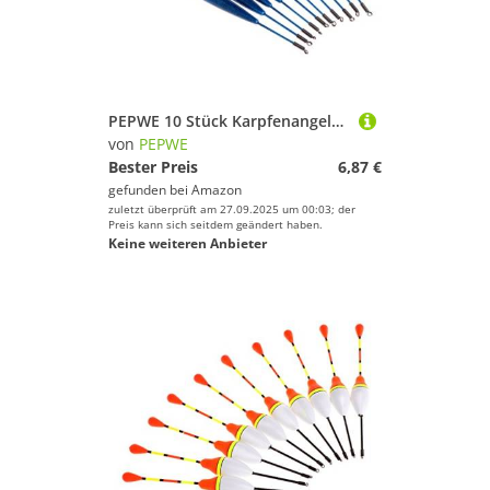
PEPWE 10 Stück Karpfenangeln Posen Set Bobber Stick für Fischzubehör Vertikale 10# 0,6 Eierringe Antihaft-Frittieren
von
PEPWE
Bester Preis
6,87 €
gefunden bei
Amazon
zuletzt überprüft am 27.09.2025 um 00:03; der
Preis kann sich seitdem geändert haben.
Keine weiteren Anbieter