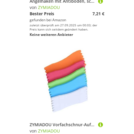
Angelhaken mit Antiboden, schwimmender Bighead, Karpfen, Widerhaken, Angelzubehör, einfache Installation
von
ZYMIADOU
Bester Preis
7,21 €
gefunden bei
Amazon
zuletzt überprüft am 27.09.2025 um 00:03; der
Preis kann sich seitdem geändert haben.
Keine weiteren Anbieter
ZYMIADOU Vorfachschnur-Aufbewahrungshalter, Angelhaken, Wickelbrett, umwickelte Drahtplatte, Angelschaumköder, Schnurspule
von
ZYMIADOU