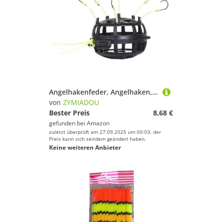
Vorfächer von ZYMIADOU
Geschlecht
Angelbleie & Angelgewichte von ZYMIADOU
Preis
Farbe
Angelhakenfeder, Angelhaken, Feder, 6 Schnüre, für Süß- und Salzwasser, quadratische Form
von
ZYMIADOU
Bester Preis
8,68 €
gefunden bei
Amazon
zuletzt überprüft am 27.09.2025 um 00:03; der
Preis kann sich seitdem geändert haben.
Keine weiteren Anbieter