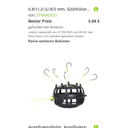
0,8/1/,2/,5/,8/2 mm, Glühhülsen, Angelhaken, Angelschnur, Röhrchen, weiche Leinenhülse, Angelzubehör, Silikonrohr, professionelle Anglerausrüstung
von
ZYMIADOU
Bester Preis
5,88 €
gefunden bei
Amazon
zuletzt überprüft am 27.09.2025 um 00:03; der
Preis kann sich seitdem geändert haben.
Keine weiteren Anbieter
Angelhakenfeder, Angelhaken, Feder, 6 Schnüre, für Süß- und Salzwasser, quadratische Form