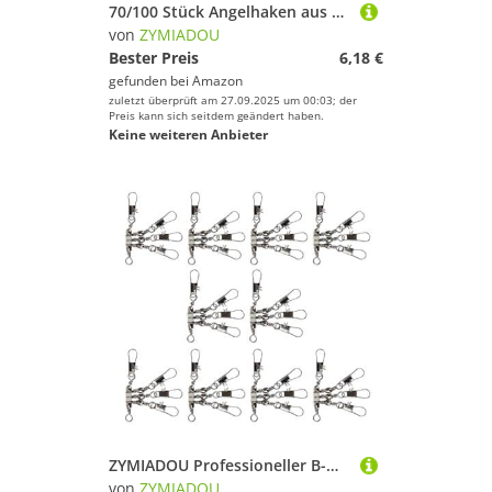
70/100 Stück Angelhaken aus Karbonstahl, korrosionsbeständig, Metallkreise, Angelzubehör, dauerhafte Angelhaken, Angelzubehör, Salzwasser
von
ZYMIADOU
Bester Preis
6,18 €
gefunden bei
Amazon
zuletzt überprüft am 27.09.2025 um 00:03; der
Preis kann sich seitdem geändert haben.
Keine weiteren Anbieter
ZYMIADOU Professioneller B-Muster-Angelverbinder, korrosionsbeständig, Wirbel für weiche Köder, Jig-Haken, schnelle Verbindung von Angelwirbeln
von
ZYMIADOU