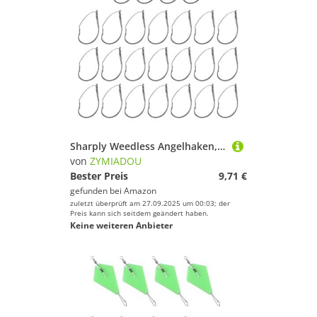
Sharply Weedless Angelhaken, Wacky Rigs mit langem Hals, Ersatz für Süß- und Salzwasser, scharfer Unkrautloser Hakenersatz, 25 Stück
von
ZYMIADOU
Bester Preis
9,71 €
gefunden bei
Amazon
zuletzt überprüft am 27.09.2025 um 00:03; der
Preis kann sich seitdem geändert haben.
Keine weiteren Anbieter