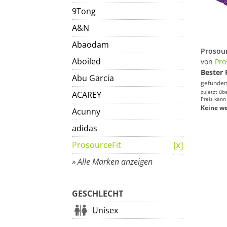
9Tong
A&N
Abaodam
Aboiled
von
Pro
Bester 
Abu Garcia
gefunden
zuletzt üb
ACAREY
Preis kann
Keine we
Acunny
adidas
ProsourceFit
» Alle Marken anzeigen
GESCHLECHT
Unisex