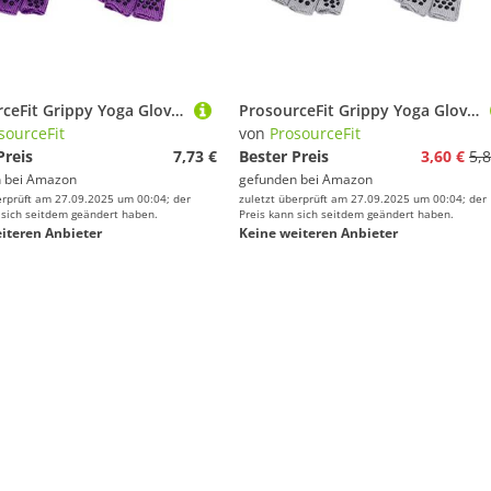
ProsourceFit Grippy Yoga Gloves Improve Your Yoga or Pilates Practice by Creating a Non-Slip Grip to Increase Stability and Reduce Sliding While Holding Poses
ProsourceFit Grippy Yoga Gloves Improve Your Yoga or Pilates Practice by Creating a Non-Slip Grip to Increase Stability and Reduce Sliding While Holding Poses
sourceFit
von
ProsourceFit
Preis
7,73 €
Bester Preis
3,60 €
5,8
 bei
Amazon
gefunden bei
Amazon
erprüft am 27.09.2025 um 00:04; der
zuletzt überprüft am 27.09.2025 um 00:04; der
 sich seitdem geändert haben.
Preis kann sich seitdem geändert haben.
iteren Anbieter
Keine weiteren Anbieter