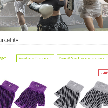
rceFit«
äge:
Angeln von ProsourceFit
Posen & Sbirolinos von ProsourceFit
- 3