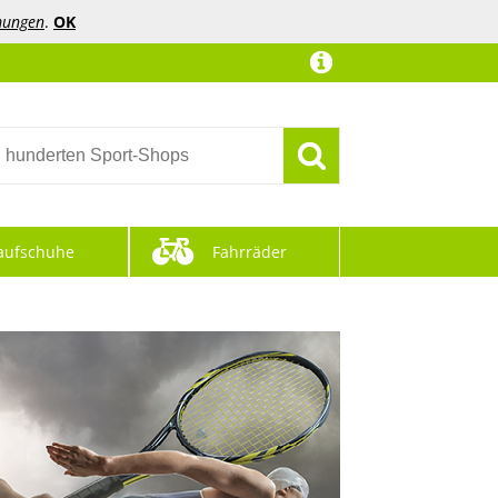
mungen
.
OK
aufschuhe
Fahrräder