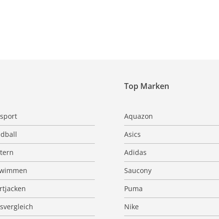
Top Marken
sport
Aquazon
dball
Asics
ttern
Adidas
hwimmen
Saucony
rtjacken
Puma
isvergleich
Nike