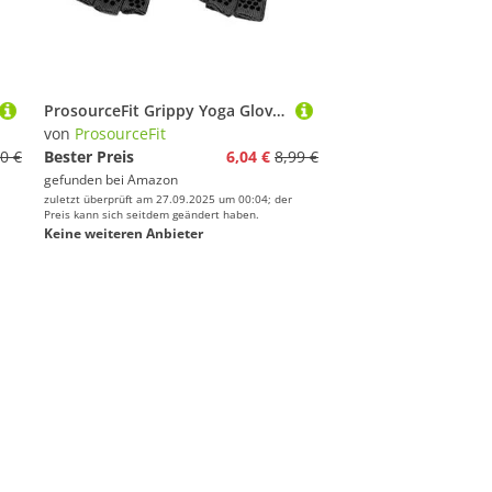
ProsourceFit Grippy Yoga Gloves Improve Your Yoga or Pilates Practice by Creating a Non-Slip Grip to Increase Stability and Reduce Sliding While Holding Poses
von
ProsourceFit
0 €
Bester Preis
6,04 €
8,99 €
gefunden bei
Amazon
zuletzt überprüft am 27.09.2025 um 00:04; der
Preis kann sich seitdem geändert haben.
Keine weiteren Anbieter