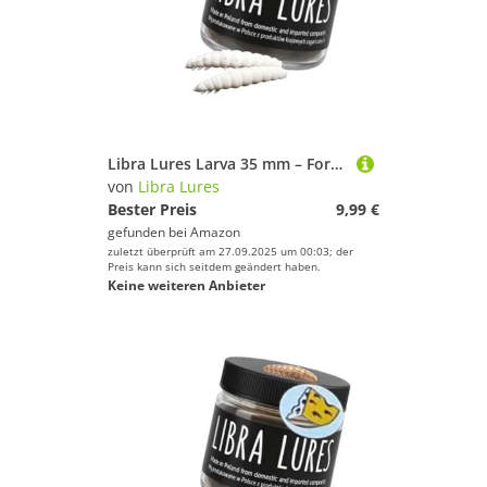
Libra Lures Larva 35 mm – Forellenköder mit Käse-Aroma | Ultraweicher Softbait, schwimmfähig | 12 Stück | für UL, Tremarella & Sbirolino | Bienenmade-Imitation | Farbe: 001 (White)
von
Libra Lures
Bester Preis
9,99 €
gefunden bei
Amazon
zuletzt überprüft am 27.09.2025 um 00:03; der
Preis kann sich seitdem geändert haben.
Keine weiteren Anbieter