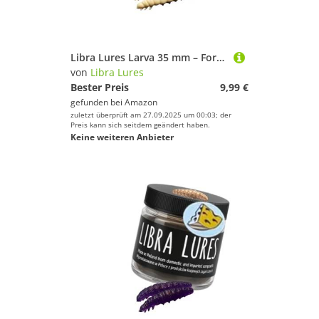
Libra Lures Larva 35 mm – Forellenköder mit Käse-Aroma | Ultraweicher Softbait, schwimmfähig | 12 Stück | für UL, Tremarella & Sbirolino | Bienenmade-Imitation | Farbe: 005 (Cheese)
von
Libra Lures
Bester Preis
9,99 €
gefunden bei
Amazon
zuletzt überprüft am 27.09.2025 um 00:03; der
Preis kann sich seitdem geändert haben.
Keine weiteren Anbieter