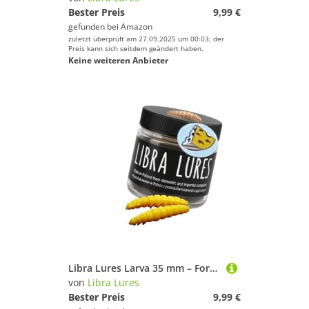
Bester Preis
9,99 €
gefunden bei
Amazon
zuletzt überprüft am 27.09.2025 um 00:03; der
Preis kann sich seitdem geändert haben.
Keine weiteren Anbieter
Libra Lures Larva 35 mm – Forellenköder mit Käse-Aroma | Ultraweicher Softbait, schwimmfähig | 12 Stück | für UL, Tremarella & Sbirolino | Bienenmade-Imitation | Farbe: 007 (Yellow)
von
Libra Lures
Bester Preis
9,99 €