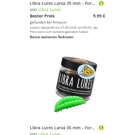
Libra Lures Larva 35 mm – Forellenköder mit Käse-Aroma | Ultraweicher Softbait, schwimmfähig | 12 Stück | für UL, Tremarella & Sbirolino | Bienenmade-Imitation | Farbe: 000 (Glow UV Green)
von
Libra Lures
Bester Preis
9,99 €
gefunden bei
Amazon
zuletzt überprüft am 27.09.2025 um 00:03; der
Preis kann sich seitdem geändert haben.
Keine weiteren Anbieter
Libra Lures Larva 35 mm – Forellenköder mit Käse-Aroma | Ultraweicher Softbait, schwimmfähig | 12 Stück | für UL & Sbirolino | Bienenmade-Imitation | Farbe: 026 (Hot Apple Green Limited Edition)
von
Libra Lures