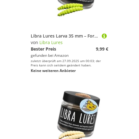
Libra Lures Larva 35 mm – Forellenköder mit Käse-Aroma | Ultraweicher Softbait, schwimmfähig | 12 Stück | für UL, Tremarella & Sbirolino | Bienenmade-Imitation | Farbe: 027 (Apple Green)
von
Libra Lures
Bester Preis
9,99 €
gefunden bei
Amazon
zuletzt überprüft am 27.09.2025 um 00:03; der
Preis kann sich seitdem geändert haben.
Keine weiteren Anbieter