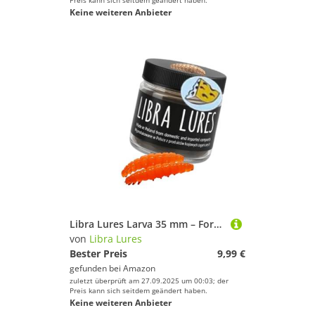
Preis kann sich seitdem geändert haben.
Keine weiteren Anbieter
Libra Lures Larva 35 mm – Forellenköder mit Käse-Aroma | Ultraweicher Softbait, schwimmfähig | 12 Stück | für UL & Sbirolino | Bienenmade-Imitation | Farbe: 011 (Hot Yellow Limited Edition)
von
Libra Lures
Bester Preis
9,99 €
gefunden bei
Amazon
zuletzt überprüft am 27.09.2025 um 00:03; der
Preis kann sich seitdem geändert haben.
Keine weiteren Anbieter