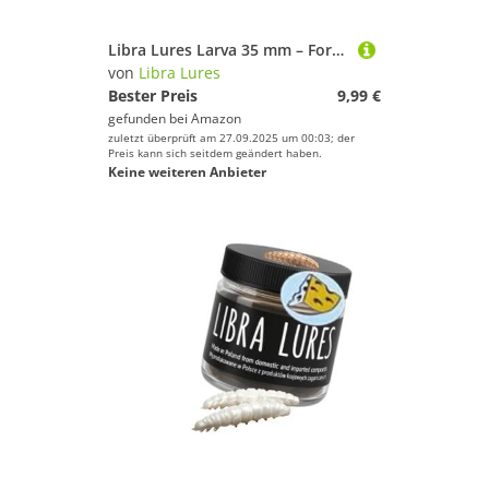
Libra Lures Larva 35 mm – Forellenköder mit Käse-Aroma | Ultraweicher Softbait, schwimmfähig | 12 Stück | für UL & Sbirolino | Bienenmade-Imitation | Farbe: 020 (Purple with Glitter)
von
Libra Lures
Bester Preis
9,99 €
gefunden bei
Amazon
zuletzt überprüft am 27.09.2025 um 00:03; der
Preis kann sich seitdem geändert haben.
Keine weiteren Anbieter