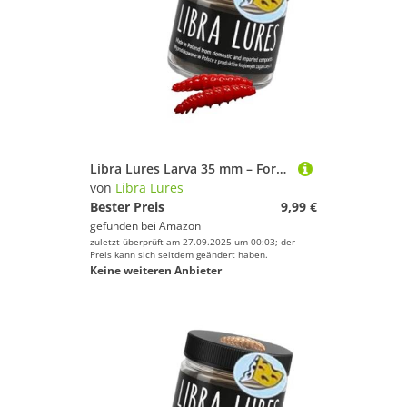
Libra Lures Larva 35 mm – Forellenköder mit Käse-Aroma | Ultraweicher Softbait, schwimmfähig | 12 Stück | für UL, Tremarella & Sbirolino | Bienenmade-Imitation | Farbe: 021 (Red)
von
Libra Lures
Bester Preis
9,99 €
gefunden bei
Amazon
zuletzt überprüft am 27.09.2025 um 00:03; der
Preis kann sich seitdem geändert haben.
Keine weiteren Anbieter