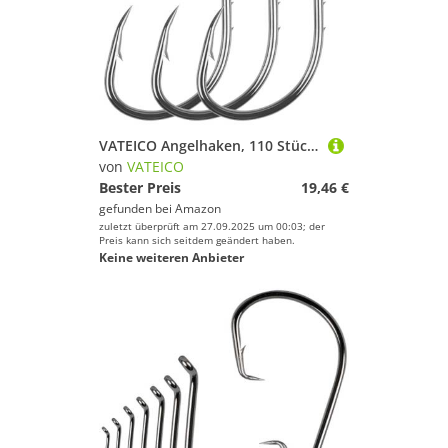
VATEICO Angelhaken, 110 Stück/Box, 12 Größen (1# - 8#), Kohlenstoffstahl, Schwarz, Nickel, Versetzter Kreishaken für Süß- und Salzwasser
von
VATEICO
Bester Preis
19,46 €
gefunden bei
Amazon
zuletzt überprüft am 27.09.2025 um 00:03; der
Preis kann sich seitdem geändert haben.
Keine weiteren Anbieter