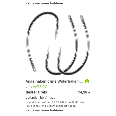
Keine weiteren Anbieter
Angelhaken ohne Widerhaken, 120 Stück, Karpfenschaft, Kurbel und breiter Spalt, Kreishaken für Forellen, Fliegenbinden, kleine Größe, Kreishaken für Haar-Rig, Angelzubehör (10# – 60 Stück)
von
VATEICO
Bester Preis
14,98 €
gefunden bei
Amazon
zuletzt überprüft am 27.09.2025 um 00:03; der
Preis kann sich seitdem geändert haben.
Keine weiteren Anbieter