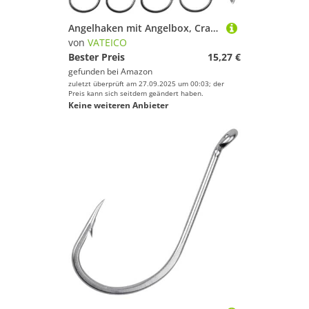
Angelhaken mit Angelbox, Crappie Jighaken mit Spinnerblatt, 3D-Augen, runder Kugelkopf, Jigs für Barsch, Forelle, Salzwasser, Süßwasserangeln (vier Größen – 12 Stück)
von
VATEICO
Bester Preis
15,27 €
gefunden bei
Amazon
zuletzt überprüft am 27.09.2025 um 00:03; der
Preis kann sich seitdem geändert haben.
Keine weiteren Anbieter