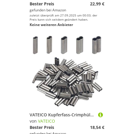
Bester Preis
22,99 €
gefunden bei
Amazon
zuletzt überprüft am 27.09.2025 um 00:03; der
Preis kann sich seitdem geändert haben.
Keine weiteren Anbieter
VATEICO Kupferfass-Crimphülsen, Einzel- oder Doppelfass-Kupferhülsen, Drahtseil, Angelschnur, Rohrverbinder, Mono-Vorfach-Crimps, Größe doppelt 2,4 mm
von
VATEICO
Bester Preis
18,54 €
gefunden bei
Amazon