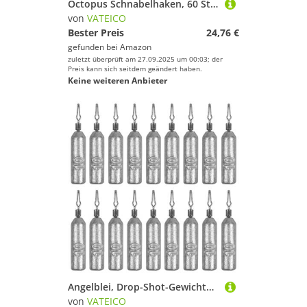
Octopus Schnabelhaken, 60 Stück/100 Stück Edelstahl Salzwasser Angelhaken Selbstmordköder Jig Big Game Offset Kreis Haken 8/0-60 Stück
von
VATEICO
Bester Preis
24,76 €
gefunden bei
Amazon
zuletzt überprüft am 27.09.2025 um 00:03; der
Preis kann sich seitdem geändert haben.
Keine weiteren Anbieter
Angelblei, Drop-Shot-Gewichte mit rollenden Drehgelenken, Blei, schmal, Bleistiftform, Angeln, Driftgewicht, Barsch, rechter Zylinder, Abnehmbarer Catfishing (0,9 g – 30 Stück)
von
VATEICO