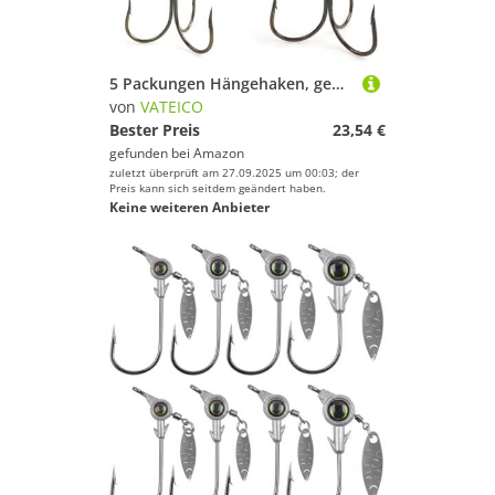
5 Packungen Hängehaken, gewichtete Drillingshaken, Angelhaken, Bunker-Haken für Salzwasser, Süßwasser, Barsch, Forelle, Zander, 4 Größen, 28,9 g, 39,7 g, 53,9 g, 79,4 g (4 Größen gemischt, 4 Stück)
von
VATEICO
Bester Preis
23,54 €
gefunden bei
Amazon
zuletzt überprüft am 27.09.2025 um 00:03; der
Preis kann sich seitdem geändert haben.
Keine weiteren Anbieter