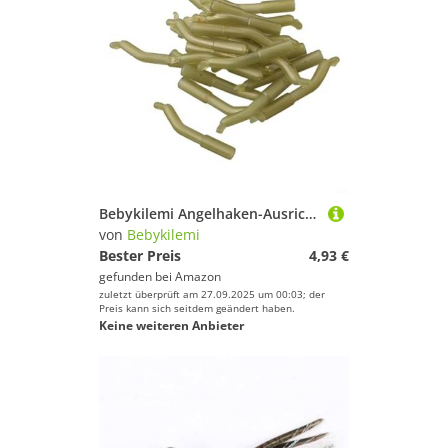
Bebykilemi Angelhaken-Ausrichtungen, Silikon, Anti-Verheddern, Haar-Rig-Komponenten, Karpfenangeln, Angelausrüstung, Unterköder, Wafter Rig-Teile, Grün, 30 Stück
von
Bebykilemi
Bester Preis
4,93 €
gefunden bei
Amazon
zuletzt überprüft am 27.09.2025 um 00:03; der
Preis kann sich seitdem geändert haben.
Keine weiteren Anbieter