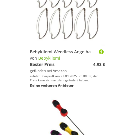
Bebykilemi Weedless Angelhaken für Barsch, Hartstahl, Widerhaken, einzelne Wurmköderhalter, Süßwasser-Angelhaken für Dock (3/0)
von
Bebykilemi
Bester Preis
4,93 €
gefunden bei
Amazon
zuletzt überprüft am 27.09.2025 um 00:03; der
Preis kann sich seitdem geändert haben.
Keine weiteren Anbieter