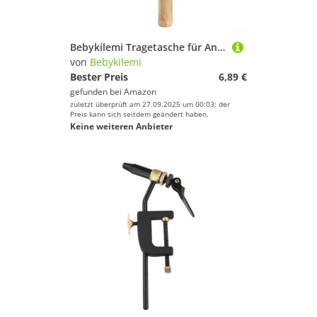
Bebykilemi Tragetasche für Angelruten aus Segeltuch, große Kapazität, faltbar, Aufbewahrungskoffer, tragbarer Angler-Ausrüstungs-Organizer mit elastischem Verschluss für Ruten, Rollen (Gelb, 1,4 m)
von
Bebykilemi
Bester Preis
6,89 €
gefunden bei
Amazon
zuletzt überprüft am 27.09.2025 um 00:03; der
Preis kann sich seitdem geändert haben.
Keine weiteren Anbieter