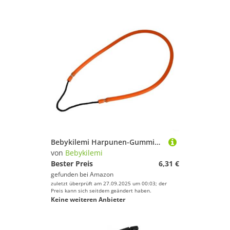
Bebykilemi Harpunen-Gummiband, Naturlatexschlauch, 74 cm, stark, belastbar, elastisches Band zum Meeresangeln, Eisfischen, Speerfischen, Ausrüstung, 5 x 10 mm (orange)
von
Bebykilemi
Bester Preis
6,31 €
gefunden bei
Amazon
zuletzt überprüft am 27.09.2025 um 00:03; der
Preis kann sich seitdem geändert haben.
Keine weiteren Anbieter