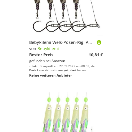
Bebykilemi Wels-Posen-Rig, Angel-Bobber mit Kreishaken, 4 Stück, für EVA-Schaum-Rasselposen, vormontiert, mit Haken aus Karbonstahl und Drehgelenk, Anti-Verhedderung, Grau
von
Bebykilemi
Bester Preis
10,81 €
gefunden bei
Amazon
zuletzt überprüft am 27.09.2025 um 00:03; der
Preis kann sich seitdem geändert haben.
Keine weiteren Anbieter