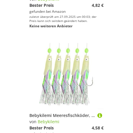
Bester Preis
4,82 €
gefunden bei
Amazon
zuletzt überprüft am 27.09.2025 um 00:03; der
Preis kann sich seitdem geändert haben.
Keine weiteren Anbieter
Bebykilemi Meeresfischköder, tiefes Wasser, mehrere Haken, Karbonstahl, leuchtende Haken, Barsch, Dorsch, Salzwasser, Angelausrüstung, Nachtangeln, Ausrüstung mit Schnappverbindungen, 5-teiliges Set
von
Bebykilemi
Bester Preis
4,58 €