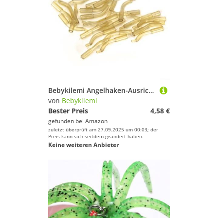
Wirbel von Bebykilemi
Geschlecht
Angelbleie & Angelgewichte von Bebykilemi
Preis
Farbe
Bebykilemi Angelhaken-Ausrichtungen, Silikon, Anti-Verheddern, Haar-Rig-Komponenten, Karpfenangeln, Angelausrüstung, Unterköder, Wafter Rig-Teile, Gelb, 20 Stück
von
Bebykilemi
Bester Preis
4,58 €
gefunden bei
Amazon
zuletzt überprüft am 27.09.2025 um 00:03; der
Preis kann sich seitdem geändert haben.
Keine weiteren Anbieter