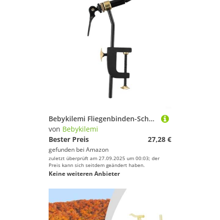
Bebykilemi Fliegenbinden-Schraubstock, Metall, drehbare C-Klemme, verstellbarer Angelhaken, Bindewerkzeug-Set für Fliegenfischen, Köder, Federausrüstung, Montage, 20 cm, Schwarz (1 x Werkzeug A)
von
Bebykilemi
Bester Preis
27,28 €
gefunden bei
Amazon
zuletzt überprüft am 27.09.2025 um 00:03; der
Preis kann sich seitdem geändert haben.
Keine weiteren Anbieter