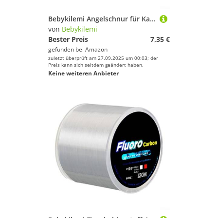
Bebykilemi Angelschnur für Karpfenangeln, 5 m, Unkrautgrün, Camouflage-Vorfach für Hair Rigs Feeder, Angelzubehör, realistische natürliche Imitation
von
Bebykilemi
Bester Preis
7,35 €
gefunden bei
Amazon
zuletzt überprüft am 27.09.2025 um 00:03; der
Preis kann sich seitdem geändert haben.
Keine weiteren Anbieter