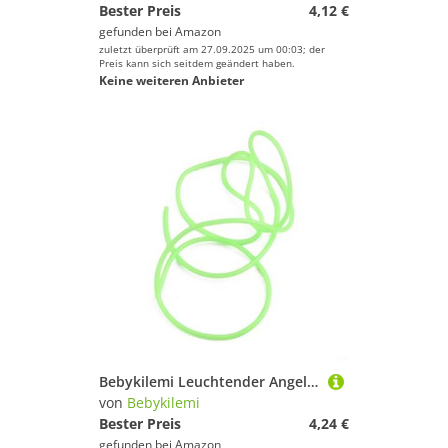
Bester Preis
4,12 €
gefunden bei
Amazon
zuletzt überprüft am 27.09.2025 um 00:03; der
Preis kann sich seitdem geändert haben.
Keine weiteren Anbieter
Bebykilemi Leuchtender Angelschlauch, leuchtet im Dunkeln, PVC-Leinenschutz, Nachtangeln, Vorfachschlauch, Tiefsee-Lockstoff, Drahtseil, ID, 0,8–2 mm, Terminal-Ausrüstung (1,5 mm x 1 m)
von
Bebykilemi
Bester Preis
4,24 €
gefunden bei
Amazon