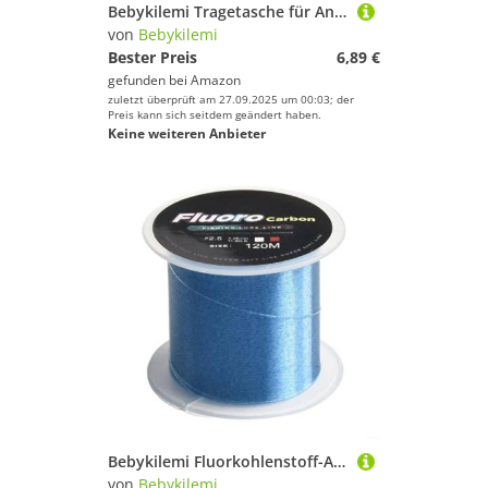
Bebykilemi Tragetasche für Angelruten aus Segeltuch, große Kapazität, faltbar, Aufbewahrungskoffer, tragbarer Angler-Ausrüstungs-Organizer mit elastischem Verschluss für Ruten, Rollen (Blau, 1,4 m)
von
Bebykilemi
Bester Preis
6,89 €
gefunden bei
Amazon
zuletzt überprüft am 27.09.2025 um 00:03; der
Preis kann sich seitdem geändert haben.
Keine weiteren Anbieter
Bebykilemi Fluorkohlenstoff-Angelschnur, 120 m, Kohlefaser-Vorfach, 1,9–15,6 kg, hochfest, abriebfest, weiche Schnur für Salzwasser, Süßwasser-Angeln (Blaue Punkte 7)
von
Bebykilemi