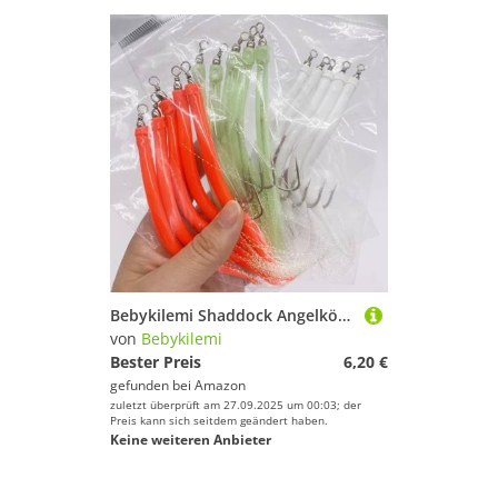
Bebykilemi Shaddock Angelköder für Aal, Salzwasser, mit Widerhaken, Oktopus-Haken, versetzter Schaft, Edelstahl, holografische Röhre, künstliche Feder, Meeresangel-Ausrüstung (rot, 6)
von
Bebykilemi
Bester Preis
6,20 €
gefunden bei
Amazon
zuletzt überprüft am 27.09.2025 um 00:03; der
Preis kann sich seitdem geändert haben.
Keine weiteren Anbieter