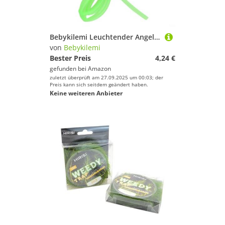
Bebykilemi Leuchtender Angelschlauch, leuchtet im Dunkeln, PVC-Schnurschutz, Nachtangeln, Vorfachschlauch, Tiefsee-Lockstoff, Drahtseil, ID, 0,8–2 mm, Terminal-Ausrüstung (1,5 mm x 1,5 m)
von
Bebykilemi
Bester Preis
4,24 €
gefunden bei
Amazon
zuletzt überprüft am 27.09.2025 um 00:03; der
Preis kann sich seitdem geändert haben.
Keine weiteren Anbieter