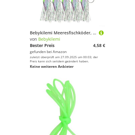
Bebykilemi Meeresfischköder, tiefes Wasser, mehrere Haken, Karbonstahl, leuchtende Haken, Barsch, Dorsch, Salzwasser, Angelausrüstung, Nachtangeln, Ausrüstung mit Schnappverbindungen, 5-teiliges Set
von
Bebykilemi
Bester Preis
4,58 €
gefunden bei
Amazon
zuletzt überprüft am 27.09.2025 um 00:03; der
Preis kann sich seitdem geändert haben.
Keine weiteren Anbieter