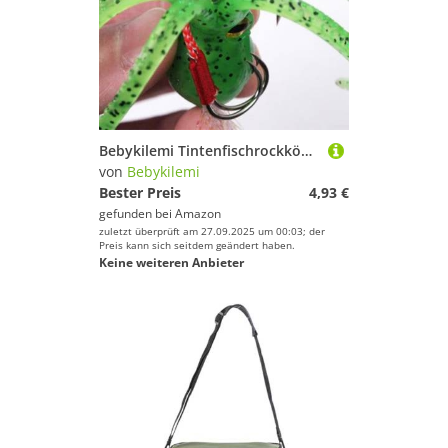
Bebykilemi Tintenfischrockköder, 21 g, 110 mm, Silikon, Oktopusrock, weicher Köder, künstlich, Salzwasser, Meeresangeln, Ausrüstung für Barsch, Wels, Raubfisch, leuchtend (grün)
von
Bebykilemi
Bester Preis
4,93 €
gefunden bei
Amazon
zuletzt überprüft am 27.09.2025 um 00:03; der
Preis kann sich seitdem geändert haben.
Keine weiteren Anbieter