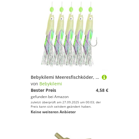
Bebykilemi Meeresfischköder, tiefes Wasser, mehrere Haken, Karbonstahl, leuchtende Haken, Barsch, Dorsch, Salzwasser, Angelausrüstung, Nachtangeln, Ausrüstung mit Schnappverbindungen, 5-teiliges Set
von
Bebykilemi
Bester Preis
4,58 €
gefunden bei
Amazon
zuletzt überprüft am 27.09.2025 um 00:03; der
Preis kann sich seitdem geändert haben.
Keine weiteren Anbieter