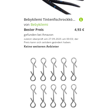
Bebykilemi Tintenfischrockköder, 21 g, 110 mm, Silikon, Oktopusrock, weicher Köder, künstlich, Salzwasser, Meeresangeln, Ausrüstung für Barsch, Wels, Raubfisch, leuchtend (Blau / Schwarz)
von
Bebykilemi
Bester Preis
4,93 €
gefunden bei
Amazon
zuletzt überprüft am 27.09.2025 um 00:03; der
Preis kann sich seitdem geändert haben.
Keine weiteren Anbieter