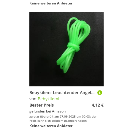
Keine weiteren Anbieter
Bebykilemi Leuchtender Angelschlauch, leuchtet im Dunkeln, PVC-Schnurschutz, Nachtangeln, Vorfachschlauch, Tiefsee-Lockstoff, Drahtseil, ID, 0,8–2 mm, Terminal-Ausrüstung (0,8 mm x 1,5 m)
von
Bebykilemi
Bester Preis
4,12 €
gefunden bei
Amazon
zuletzt überprüft am 27.09.2025 um 00:03; der
Preis kann sich seitdem geändert haben.
Keine weiteren Anbieter