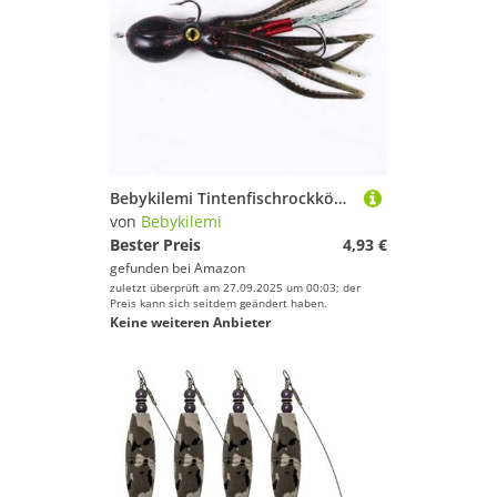
Bebykilemi Tintenfischrockköder, 21 g, 110 mm, Silikon, Oktopusrock, weicher Köder, künstlich, Salzwasser, Meeresangeln, Ausrüstung für Barsch, Wels, Raubfisch, leuchtend (dunkelgrün)
von
Bebykilemi
Bester Preis
4,93 €
gefunden bei
Amazon
zuletzt überprüft am 27.09.2025 um 00:03; der
Preis kann sich seitdem geändert haben.
Keine weiteren Anbieter