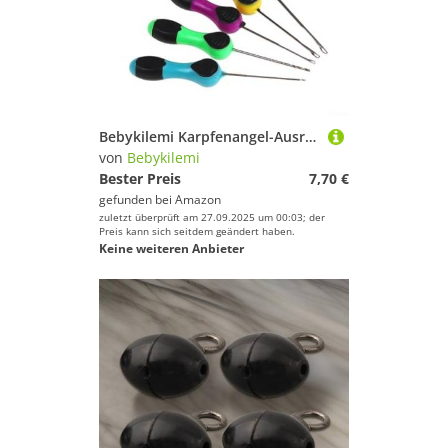
Bebykilemi Karpfenangel-Ausrüstung, Boilie-Ködernadel-Set, 5-teilig, Hartstahl, Bohrködernadel-Set für Pellets, Fleisch, Käse, Boilies, Angeln, Stringer-Werkzeuge
von
Bebykilemi
Bester Preis
7,70 €
gefunden bei
Amazon
zuletzt überprüft am 27.09.2025 um 00:03; der
Preis kann sich seitdem geändert haben.
Keine weiteren Anbieter