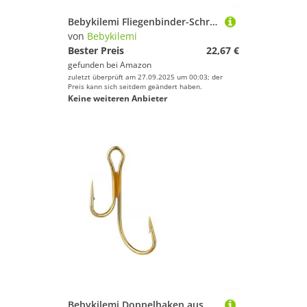
Bebykilemi Fliegenbinder-Schraubstock, Metall, drehbare C-Klemme, verstellbarer Angelhaken, Bindewerkzeug-Set für Fliegenfischen, Köder, Federausrüstung, Montage, 20 cm, Schwarz (1 x Werkzeug B)
von
Bebykilemi
Bester Preis
22,67 €
gefunden bei
Amazon
zuletzt überprüft am 27.09.2025 um 00:03; der
Preis kann sich seitdem geändert haben.
Keine weiteren Anbieter
Bebykilemi Doppelhaken aus Karbonstahl zum Hechtangeln, Kurbelhaken mit großem Öse, für Ultra-Doppelhaken für Raubfischköder, goldfarbenes Angelhaken-Set (8#)