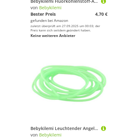
Bebykilemi Fluorkohlenstoff-Angelschnur, 120 m, Kohlefaser-Vorfach, 1,9–15,6 kg, hochfest, abriebfest, weiche Schnur für Salzwasser und Süßwasser, Weiß 2,5
von
Bebykilemi
Bester Preis
4,70 €
gefunden bei
Amazon
zuletzt überprüft am 27.09.2025 um 00:03; der
Preis kann sich seitdem geändert haben.
Keine weiteren Anbieter
Bebykilemi Leuchtender Angelschlauch, leuchtet im Dunkeln, PVC-Leinenschutz, Nachtangeln, Vorfachschlauch, Tiefsee-Lockstoff, Drahtseil, ID, 0,8–2 mm, Terminal-Ausrüstung (0,8 mm x 1 m)
von
Bebykilemi