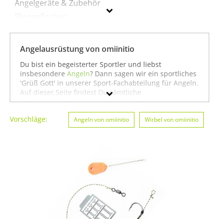
Angelgeräte & Zubehör
Fliegenfischen
Köder
Ruten
Angelausrüstung von omiinitio
Du bist ein begeisterter Sportler und liebst
omiinitio
insbesondere
Angeln
? Dann sagen wir ein sportliches
'Grüß Gott' in unserer Sport-Fachabteilung für Angeln.
Geschlecht
Auf dieser Seite findest Du sämtliche
Angelausrüstung von omiinitio aus unserem
Sortiment. Du kannst auch gezielt
Angeln von
Preis
Vorschläge:
omiinitio
oder
Badminton von omiinitio
Angeln von omiinitio
Wirbel von omiinitio
suchen. Oder
Du schaust etwas breiter und siehst Dich auf unserer
Farbe
Seite mit sämtlichen Sportartikeln von
omiinitio
oder
unter allen Produkten für den Sport
Angeln von
omiinitio
um. In jedem Fall wünschen wir Dir weiter
viel Spaß und Erfolg beim Angeln!