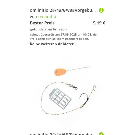
omiinitio 2#/4#/6#/8#Vorgebundene Köder Rigs Mit Haken Wirbel Bokie Stop Stop Geflohen
von
omiinitio
Bester Preis
5,19 €
gefunden bei
Amazon
zuletzt überprüft am 27.09.2025 um 00:03; der
Preis kann sich seitdem geändert haben.
Keine weiteren Anbieter
omiinitio 2#/4#/6#/8#Vorgebundene Köder Rigs Mit Haken Wirbel Bokie Stop Stop Geflohen