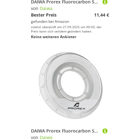
DAIWA Prorex Fluorocarbon Super Soft 50m 0 33mm 7.4kg / 16 31lbs transparent Vorfach Angelschnur 12995-033
von
Daiwa
Bester Preis
11,44 €
gefunden bei
Amazon
zuletzt überprüft am 27.09.2025 um 00:03; der
Preis kann sich seitdem geändert haben.
Keine weiteren Anbieter
DAIWA Prorex Fluorocarbon Super Soft 50m 0 26mm 4.8kg / 10 58lbs transparent Vorfach Angelschnur 12995-026
von
Daiwa