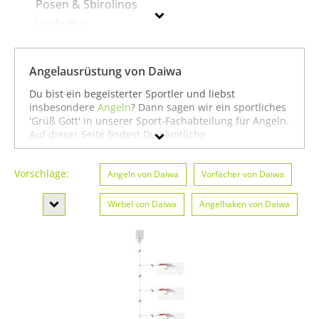
Posen & Sbirolinos
Vorfächer
Wirbel
Angelbekleidung
Angelausrüstung von Daiwa
Angelgeräte & Zubehör
Du bist ein begeisterter Sportler und liebst
Angelschnüre
insbesondere
Angeln
? Dann sagen wir ein sportliches
'Grüß Gott' in unserer Sport-Fachabteilung für Angeln.
Bissanzeiger
Auf dieser Seite findest Du sämtliche
Fliegenfischen
Angelausrüstung von Daiwa aus unserem Sortiment.
Du kannst auch gezielt
Angeln von Daiwa
oder
Fitness
Köder
Vorschläge:
& Training von Daiwa
Angeln von Daiwa
suchen. Oder Du schaust etwas
Vorfächer von Daiwa
Rollen
breiter und siehst Dich auf unserer Seite mit
sämtlichen Sportartikeln von
Daiwa
oder unter allen
Ruten
Wirbel von Daiwa
Angelhaken von Daiwa
Produkten für den Sport
Angeln von Daiwa
um. In
jedem Fall wünschen wir Dir weiter viel Spaß und
Posen & Sbirolinos von Daiwa
Erfolg beim Angeln!
Daiwa
Geschlecht
Preis