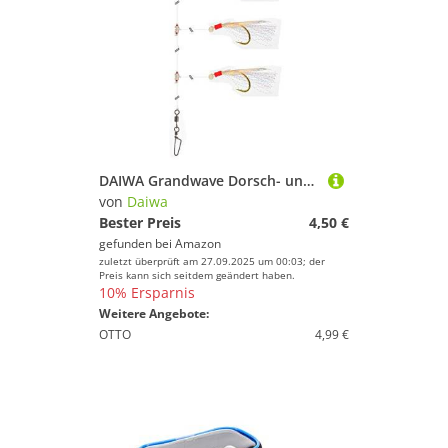
DAIWA Grandwave Dorsch- und Köhler-Vorfach mit Fischhaut zum Angeln 150cm weiß 16517-221
von
Daiwa
Bester Preis
4,50 €
gefunden bei
Amazon
zuletzt überprüft am 27.09.2025 um 00:03; der
Preis kann sich seitdem geändert haben.
10% Ersparnis
Weitere Angebote:
OTTO
4,99 €