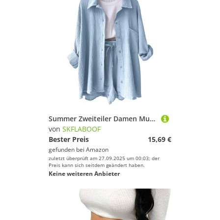
Summer Zweiteiler Damen Musselin Bluse Set, Elegant Leinen Bluse Hemd Und Shorts Einfarbig Lounge Set Strand Y2k Clothes Sportanzug Oversize Freizeitanzug Kurzarm Hausanzug Outfits Blau XXL
von
SKFLABOOF
Bester Preis
15,69 €
gefunden bei
Amazon
zuletzt überprüft am 27.09.2025 um 00:03; der
Preis kann sich seitdem geändert haben.
Keine weiteren Anbieter