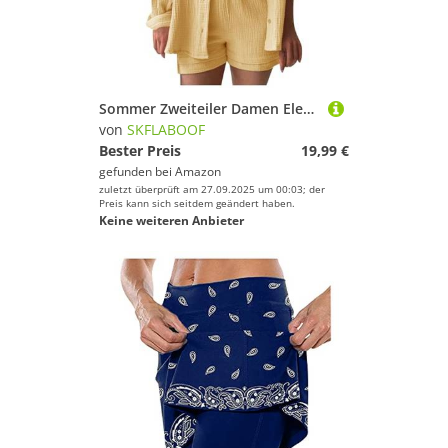
Sommer Zweiteiler Damen Elegant Musselin Bluse und Shorts Aesthetic Lounge Set Sportanzug Oversize Freizeitanzug Langarm Hausanzug Y2K Clothes Longshirt Gelb XL
von
SKFLABOOF
Bester Preis
19,99 €
gefunden bei
Amazon
zuletzt überprüft am 27.09.2025 um 00:03; der
Preis kann sich seitdem geändert haben.
Keine weiteren Anbieter