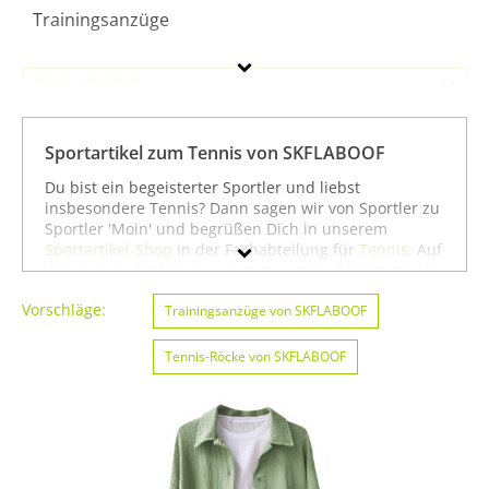
Trainingsanzüge
SKFLABOOF
Geschlecht
Sportartikel zum Tennis von SKFLABOOF
Preis
Du bist ein begeisterter Sportler und liebst
insbesondere Tennis? Dann sagen wir von Sportler zu
Farbe
Sportler 'Moin' und begrüßen Dich in unserem
Sportartikel-Shop
in der Fachabteilung für
Tennis
. Auf
dieser Seite findest Du unser gesamtes Sortiment der
Marke SKFLABOOF speziell für die Sportart Tennis. Du
Vorschläge:
kannst die Auswahl weiter einschränken, zum Beispiel
Trainingsanzüge von SKFLABOOF
auf
Basketball von SKFLABOOF
oder
Bootssport von
SKFLABOOF
. Wenn Du dagegen nicht gezielt für die
Tennis-Röcke von SKFLABOOF
Sportart Tennis suchst, kannst Du Dich auch auf
unserer Seite mit sämtlichen Sportartikeln von
SKFLABOOF
umsehen. Wir hoffen, dass Du bei uns
findest, was Du suchst, und wünschen Dir weiter viel
Spaß und Erfolg beim Tennis!