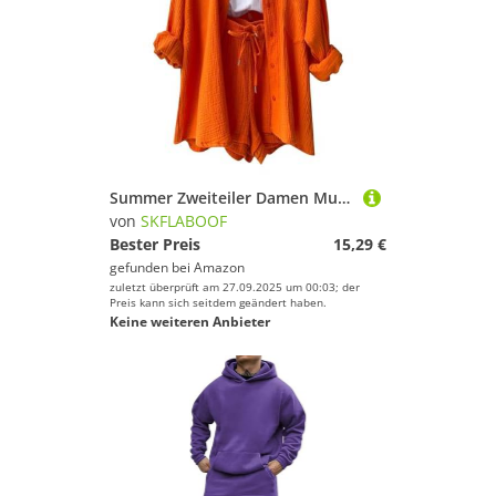
Summer Zweiteiler Damen Musselin Bluse Set, Elegant Leinen Bluse Hemd Und Shorts Einfarbig Lounge Set Strand Y2k Clothes Sportanzug Oversize Freizeitanzug Kurzarm Hausanzug Outfits Orange L
von
SKFLABOOF
Bester Preis
15,29 €
gefunden bei
Amazon
zuletzt überprüft am 27.09.2025 um 00:03; der
Preis kann sich seitdem geändert haben.
Keine weiteren Anbieter