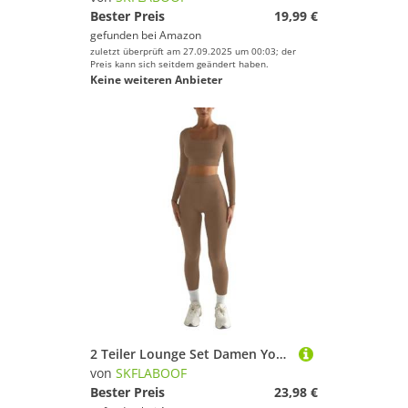
Bester Preis
19,99 €
gefunden bei
Amazon
zuletzt überprüft am 27.09.2025 um 00:03; der
Preis kann sich seitdem geändert haben.
Keine weiteren Anbieter
2 Teiler Lounge Set Damen Yoga Oberteil Jogginganzug Loungewear Gym Set Aesthetic Pilates Outfit Sport Set Klamotten Elegant Homewear Khaki L
von
SKFLABOOF
Bester Preis
23,98 €