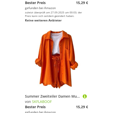
Bester Preis
15,29 €
gefunden bei
Amazon
zuletzt überprüft am 27.09.2025 um 00:03; der
Preis kann sich seitdem geändert haben.
Keine weiteren Anbieter
Summer Zweiteiler Damen Musselin Bluse Set, Elegant Leinen Bluse Hemd Und Shorts Einfarbig Lounge Set Strand Y2k Clothes Sportanzug Oversize Freizeitanzug Kurzarm Hausanzug Outfits Orange XL
von
SKFLABOOF
Bester Preis
15,29 €
gefunden bei
Amazon