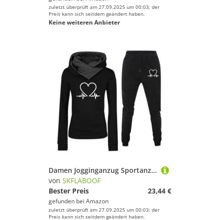
zuletzt überprüft am 27.09.2025 um 00:03; der
Preis kann sich seitdem geändert haben.
Keine weiteren Anbieter
Damen Jogginganzug Sportanzug Jogginghose Baggy Zweiteiler Für Yoga Anzug Sportbekleidung Tracksuit Set Gym Schwarz, XL
von
SKFLABOOF
Bester Preis
23,44 €
gefunden bei
Amazon
zuletzt überprüft am 27.09.2025 um 00:03; der
Preis kann sich seitdem geändert haben.