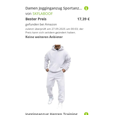
Damen Jogginganzug Sportanzug Jogginghose Baggy Zweiteiler Für Yoga Anzug Sportbekleidung Tracksuit Set Gym Rosa, S
von
SKFLABOOF
Bester Preis
17,39 €
gefunden bei
Amazon
zuletzt überprüft am 27.09.2025 um 00:03; der
Preis kann sich seitdem geändert haben.
Keine weiteren Anbieter
Jogginganzug Herren Trainingsanzug Freizeitanzug Einfarbig Hoodie Mit Kapuze Langarm Mit Taschen Hausanzug 2-Teilig Fitness Kapuzenjacke Jogginghose Jogginganzug Sportanzug Set 00e Weiß XL