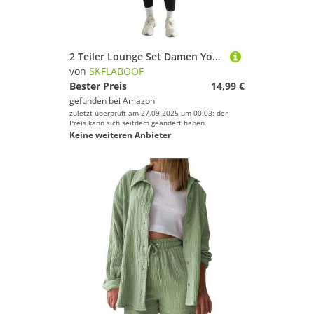
2 Teiler Lounge Set Damen Yoga Oberteil Jogginganzug Loungewear Gym Set Aesthetic Pilates Outfit Sport Set Klamotten Elegant Homewear Schwarz M
von
SKFLABOOF
Bester Preis
14,99 €
gefunden bei
Amazon
zuletzt überprüft am 27.09.2025 um 00:03; der
Preis kann sich seitdem geändert haben.
Keine weiteren Anbieter