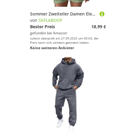
Sommer Zweiteiler Damen Elegant Musselin Bluse und Shorts Aesthetic Lounge Set Sportanzug Oversize Freizeitanzug Langarm Hausanzug Y2K Clothes Longshirt Amy Green M
von
SKFLABOOF
Bester Preis
18,99 €
gefunden bei
Amazon
zuletzt überprüft am 27.09.2025 um 00:03; der
Preis kann sich seitdem geändert haben.
Keine weiteren Anbieter