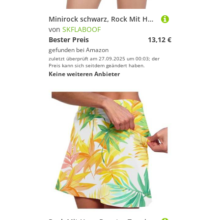
Minirock schwarz, Rock Mit Hose Drunter Tennisrock Damen Röcke Fahrrad 2 In 1 Shorts Short Integriert Wickelrock Kurz Taschen Sommerröcke Schwarz, L
von
SKFLABOOF
Bester Preis
13,12 €
gefunden bei
Amazon
zuletzt überprüft am 27.09.2025 um 00:03; der
Preis kann sich seitdem geändert haben.
Keine weiteren Anbieter