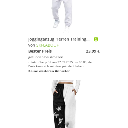
Jogginganzug Herren Trainingsanzug Freizeitanzug Einfarbig Hoodie Mit Kapuze Langarm Mit Taschen Hausanzug 2-Teilig Fitness Kapuzenjacke Jogginghose Jogginganzug Sportanzug Set 00e Weiß 3XL
von
SKFLABOOF
Bester Preis
23,99 €
gefunden bei
Amazon
zuletzt überprüft am 27.09.2025 um 00:03; der
Preis kann sich seitdem geändert haben.
Keine weiteren Anbieter