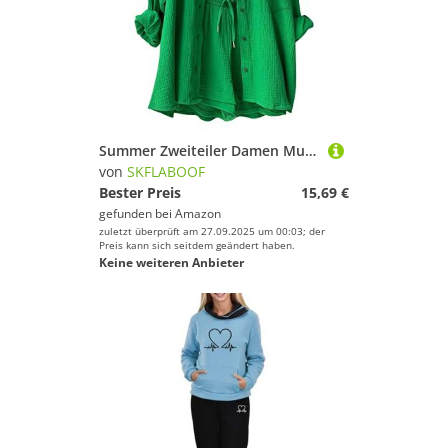
Summer Zweiteiler Damen Musselin Bluse Set, Elegant Leinen Bluse Hemd Und Shorts Einfarbig Lounge Set Strand Y2k Clothes Sportanzug Oversize Freizeitanzug Kurzarm Hausanzug Outfits Grün L
von
SKFLABOOF
Bester Preis
15,69 €
gefunden bei
Amazon
zuletzt überprüft am 27.09.2025 um 00:03; der
Preis kann sich seitdem geändert haben.
Keine weiteren Anbieter