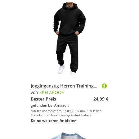
Jogginganzug Herren Trainingsanzug Freizeitanzug Einfarbig Hoodie Mit Kapuze Langarm Mit Taschen Hausanzug 2-Teilig Fitness Kapuzenjacke Jogginghose Jogginganzug Sportanzug Set 00a Schwarz XL
von
SKFLABOOF
Bester Preis
24,99 €
gefunden bei
Amazon
zuletzt überprüft am 27.09.2025 um 00:03; der
Preis kann sich seitdem geändert haben.
Keine weiteren Anbieter