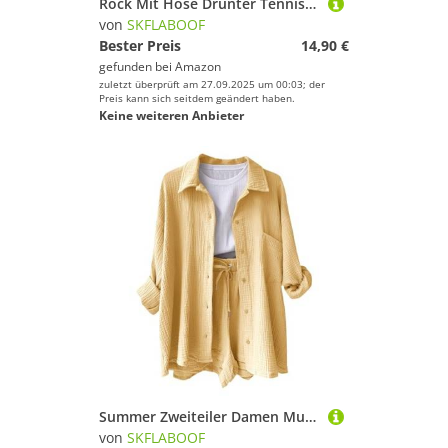
Rock Mit Hose Drunter Tennisrock Damen Sommerrock Leicht Röcke Für Sommer Hosenrock Leggings Knielang Golf Taschen Gelb, 3XL
von
SKFLABOOF
Bester Preis
14,90 €
gefunden bei
Amazon
zuletzt überprüft am 27.09.2025 um 00:03; der
Preis kann sich seitdem geändert haben.
Keine weiteren Anbieter
Summer Zweiteiler Damen Musselin Bluse Set, Elegant Leinen Bluse Hemd Und Shorts Einfarbig Lounge Set Strand Y2k Clothes Sportanzug Oversize Freizeitanzug Kurzarm Hausanzug Outfits Gelb XL
von
SKFLABOOF