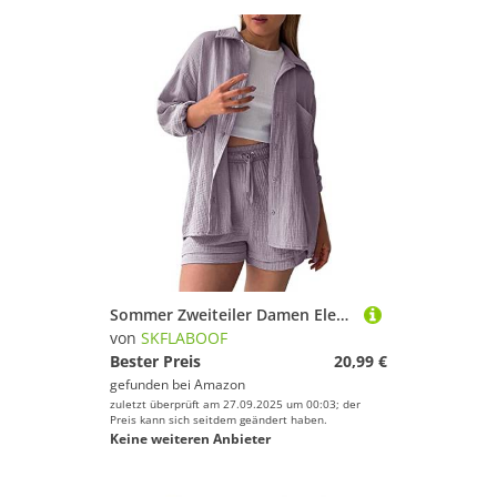
Sommer Zweiteiler Damen Elegant Musselin Bluse und Shorts Aesthetic Lounge Set Sportanzug Oversize Freizeitanzug Langarm Hausanzug Y2K Clothes Longshirt Lila M
von
SKFLABOOF
Bester Preis
20,99 €
gefunden bei
Amazon
zuletzt überprüft am 27.09.2025 um 00:03; der
Preis kann sich seitdem geändert haben.
Keine weiteren Anbieter