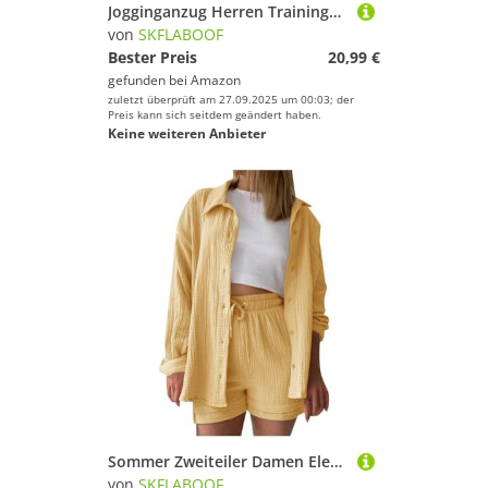
Jogginganzug Herren Trainingsanzug Freizeitanzug Einfarbig Hoodie Mit Kapuze Langarm Mit Taschen Hausanzug 2-Teilig Fitness Kapuzenjacke Jogginghose Jogginganzug Sportanzug Set 00b Dunkelgrau XL
von
SKFLABOOF
Bester Preis
20,99 €
gefunden bei
Amazon
zuletzt überprüft am 27.09.2025 um 00:03; der
Preis kann sich seitdem geändert haben.
Keine weiteren Anbieter
Sommer Zweiteiler Damen Elegant Musselin Bluse und Shorts Aesthetic Lounge Set Sportanzug Oversize Freizeitanzug Langarm Hausanzug Y2K Clothes Longshirt Gelb S
von
SKFLABOOF