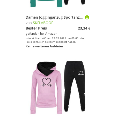
Damen Jogginganzug Sportanzug Jogginghose Baggy Zweiteiler Für Yoga Anzug Sportbekleidung Tracksuit Set Gym Grün, XL
von
SKFLABOOF
Bester Preis
23,34 €
gefunden bei
Amazon
zuletzt überprüft am 27.09.2025 um 00:03; der
Preis kann sich seitdem geändert haben.
Keine weiteren Anbieter