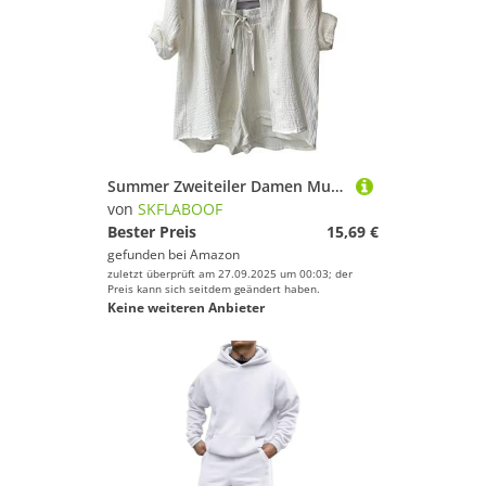
Summer Zweiteiler Damen Musselin Bluse Set, Elegant Leinen Bluse Hemd Und Shorts Einfarbig Lounge Set Strand Y2k Clothes Sportanzug Oversize Freizeitanzug Kurzarm Hausanzug Outfits Weiß M
von
SKFLABOOF
Bester Preis
15,69 €
gefunden bei
Amazon
zuletzt überprüft am 27.09.2025 um 00:03; der
Preis kann sich seitdem geändert haben.
Keine weiteren Anbieter