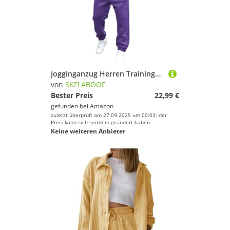
Jogginganzug Herren Trainingsanzug Freizeitanzug Einfarbig Hoodie Mit Kapuze Langarm Mit Taschen Hausanzug 2-Teilig Fitness Kapuzenjacke Jogginghose Jogginganzug Sportanzug Set 00k Lila L
von
SKFLABOOF
Bester Preis
22,99 €
gefunden bei
Amazon
zuletzt überprüft am 27.09.2025 um 00:03; der
Preis kann sich seitdem geändert haben.
Keine weiteren Anbieter