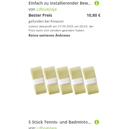
Einfach zu installierender Bewegungsmelder-Schläger, ergonomisches Design, Tennisschläger, Heimunterhaltung, Gadget für NS2 Switch2
von
Ldbuejiaja
Bester Preis
10,80 €
gefunden bei
Amazon
zuletzt überprüft am 27.09.2025 um 00:03; der
Preis kann sich seitdem geändert haben.
Keine weiteren Anbieter
5 Stück Tennis- und Badmintonschläger-Übergriffe, rutschfestes Ersatz-Griffband, praktische Verwendung für Sportgeräte
von
Ldbuejiaja