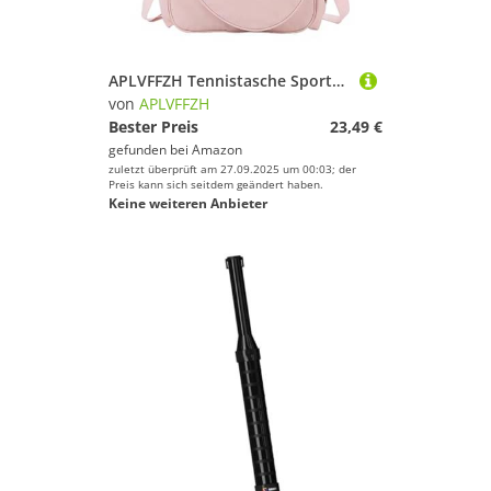
APLVFFZH Tennistasche Sporttasche Badmintontasche Pickleball Tasche Rucksacktasche mit Großem Hauptfach für Ausrüstung für Diverse Schlägersportarten Und Reise, Rosa
von
APLVFFZH
Bester Preis
23,49 €
gefunden bei
Amazon
zuletzt überprüft am 27.09.2025 um 00:03; der
Preis kann sich seitdem geändert haben.
Keine weiteren Anbieter