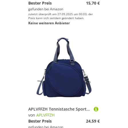
Bester Preis
15,70 €
gefunden bei
Amazon
zuletzt überprüft am 27.09.2025 um 00:03; der
Preis kann sich seitdem geändert haben.
Keine weiteren Anbieter
APLVFFZH Tennistasche Sporttasche Badmintontasche Pickleball Tasche Rucksacktasche mit Großem Hauptfach für Ausrüstung für Diverse Schlägersportarten Und Reise, Blau
von
APLVFFZH
Bester Preis
24,59 €
gefunden bei
Amazon