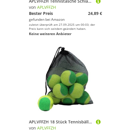
APLVFFZH Tennistasche Schlägertasche Umhängetasche Squash Tasche Badmintontasche Reißfest Und Verschleißfest Gebaut für Langlebigen Schutz für Reisen Und Freiz, Schwarz
von
APLVFFZH
Bester Preis
24,89 €
gefunden bei
Amazon
zuletzt überprüft am 27.09.2025 um 00:03; der
Preis kann sich seitdem geändert haben.
Keine weiteren Anbieter
APLVFFZH 18 Stück Tennisbälle Übungsbälle Sportbälle Wettkampfbälle Freizeitbälle Aus Naturkautschuk für Guten Absprung für Den Sport Im Freien, Grün Gelb
von
APLVFFZH