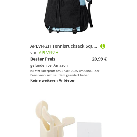
APLVFFZH Tennisrucksack Squash Tasche Tennistasche Sportrucksack mit Großem Stauraum Aus Robustem Oxford Gewebe für Damen Und Herren für Fitnessstudio, Blau Schwarz
von
APLVFFZH
Bester Preis
20,99 €
gefunden bei
Amazon
zuletzt überprüft am 27.09.2025 um 00:03; der
Preis kann sich seitdem geändert haben.
Keine weiteren Anbieter