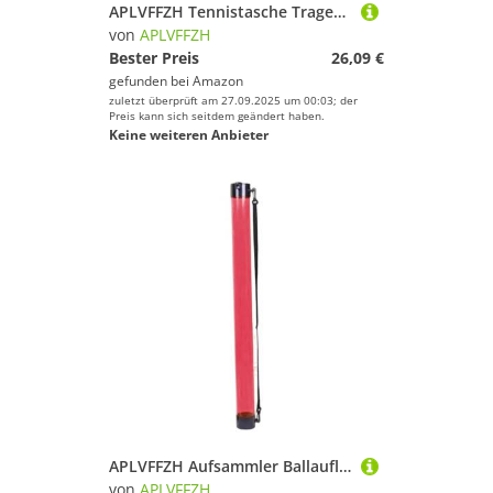
APLVFFZH Tennistasche Tragetasche Sporttasche Schlägertasche Leicht Und Aus Wasserfestem Nylon für Langlebigen Gebrauch für Sportarten, Lila
von
APLVFFZH
Bester Preis
26,09 €
gefunden bei
Amazon
zuletzt überprüft am 27.09.2025 um 00:03; der
Preis kann sich seitdem geändert haben.
Keine weiteren Anbieter
APLVFFZH Aufsammler Ballaufleser Tragbarer Röhrenkorb Pickleball Sammelbehälter mit Tragegurt Leichtgewicht für Sporttraining Hobbyspiele
von
APLVFFZH