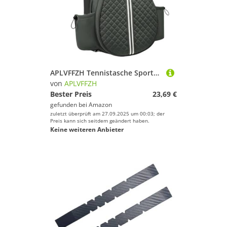
APLVFFZH Tennistasche Sporttasche für Damen Herren Rucksack Schlägertasche Aus Wasserabweisendem Oxford Gewebe für Den Täglichen Gebrauch Und Als Geschenk, GrÜn
von
APLVFFZH
Bester Preis
23,69 €
gefunden bei
Amazon
zuletzt überprüft am 27.09.2025 um 00:03; der
Preis kann sich seitdem geändert haben.
Keine weiteren Anbieter