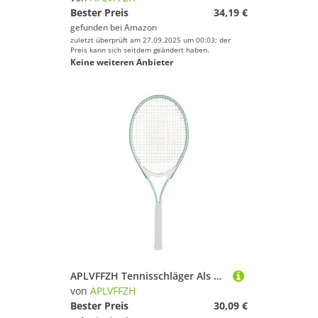
Bester Preis
34,19 €
gefunden bei
Amazon
zuletzt überprüft am 27.09.2025 um 00:03; der
Preis kann sich seitdem geändert haben.
Keine weiteren Anbieter
APLVFFZH Tennisschläger Als Leichter Anfängerschläger Und Einzel übungsgerät Bietet Kontrolle Und Manövrierfähigkeit für Spieler Aller Niveaus Im Innen Und Auß, GrÜn
von
APLVFFZH
Bester Preis
30,09 €