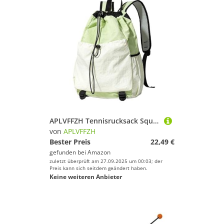
APLVFFZH Tennisrucksack Squash Tasche Tennistasche Sportrucksack mit Großem Stauraum Aus Robustem Oxford Gewebe für Damen Und Herren für Fitnessstudio, Hellgrün
von
APLVFFZH
Bester Preis
22,49 €
gefunden bei
Amazon
zuletzt überprüft am 27.09.2025 um 00:03; der
Preis kann sich seitdem geändert haben.
Keine weiteren Anbieter