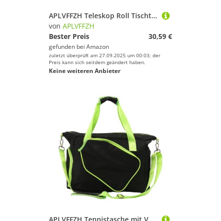
APLVFFZH Teleskop Roll Tischtennisball Picker Sammlerrolle Zum Üben
von
APLVFFZH
Bester Preis
30,59 €
gefunden bei
Amazon
zuletzt überprüft am 27.09.2025 um 00:03; der
Preis kann sich seitdem geändert haben.
Keine weiteren Anbieter
APLVFFZH Tennistasche mit Verstellbarem Schultergurt, Große Kapazität, Tennisschlägertasche