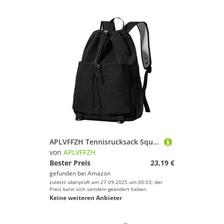
APLVFFZH Tennisrucksack Squash Tasche Tennistasche Sportrucksack mit Großem Stauraum Aus Robustem Oxford Gewebe für Damen Und Herren für Fitnessstudio, Schwarz
von
APLVFFZH
Bester Preis
23,19 €
gefunden bei
Amazon
zuletzt überprüft am 27.09.2025 um 00:03; der
Preis kann sich seitdem geändert haben.
Keine weiteren Anbieter