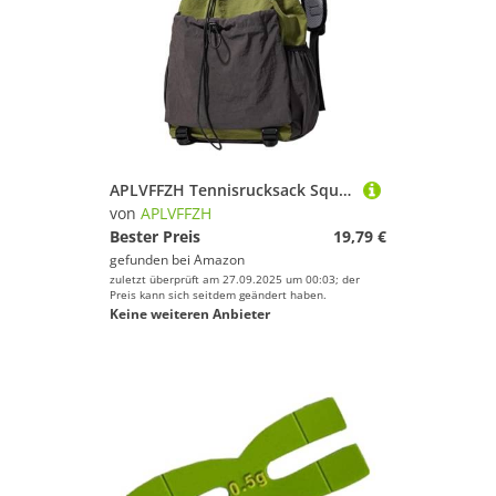
APLVFFZH Tennisrucksack Squash Tasche Tennistasche Sportrucksack mit Großem Stauraum Aus Robustem Oxford Gewebe für Damen Und Herren für Fitnessstudio, GrÜn
von
APLVFFZH
Bester Preis
19,79 €
gefunden bei
Amazon
zuletzt überprüft am 27.09.2025 um 00:03; der
Preis kann sich seitdem geändert haben.
Keine weiteren Anbieter