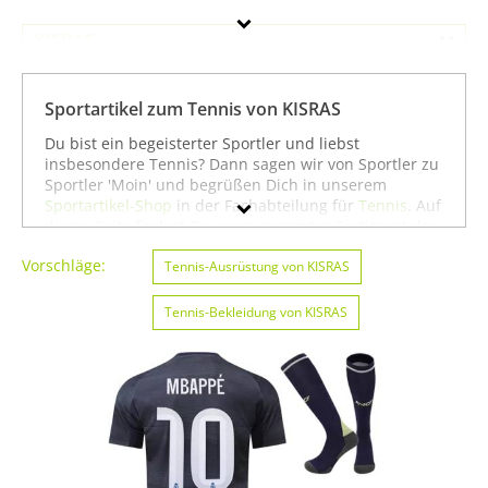
KISRAS
Geschlecht
Sportartikel zum Tennis von KISRAS
Preis
Du bist ein begeisterter Sportler und liebst
insbesondere Tennis? Dann sagen wir von Sportler zu
Farbe
Sportler 'Moin' und begrüßen Dich in unserem
Sportartikel-Shop
in der Fachabteilung für
Tennis
. Auf
dieser Seite findest Du unser gesamtes Sortiment der
Marke KISRAS speziell für die Sportart Tennis. Du
Vorschläge:
kannst die Auswahl weiter einschränken, zum Beispiel
Tennis-Ausrüstung von KISRAS
auf
Fußball von KISRAS
oder
Sportausrüstung von
KISRAS
. Wenn Du dagegen nicht gezielt für die
Tennis-Bekleidung von KISRAS
Sportart Tennis suchst, kannst Du Dich auch auf
unserer Seite mit sämtlichen Sportartikeln von
KISRAS
umsehen. Wir hoffen, dass Du bei uns findest, was Du
suchst, und wünschen Dir weiter viel Spaß und Erfolg
beim Tennis!