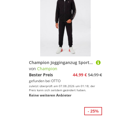
Champion Jogginganzug Sport inspired Hooded Full Zip sweatsuit (2-tlg), für Kinder, mit Kapuze, zweiteiliges Set, aus Baumwolle und Polyester
von
Champion
Bester Preis
44,99 €
54,99 €
gefunden bei
OTTO
zuletzt überprüft am 07.08.2026 um 01:18; der
Preis kann sich seitdem geändert haben.
Keine weiteren Anbieter
- 25%