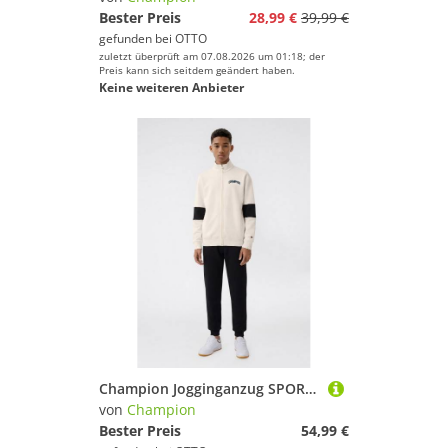
Bester Preis
28,99 €
39,99 €
gefunden bei
OTTO
zuletzt überprüft am 07.08.2026 um 01:18; der
Preis kann sich seitdem geändert haben.
Keine weiteren Anbieter
Champion Jogginganzug SPORTWEAR SWEATSUITS Loose Fit (2-tlg), für Kinder, zweiteiliges Set, Loose Fit, aus Baumwolle und Polyester
von
Champion
Bester Preis
54,99 €