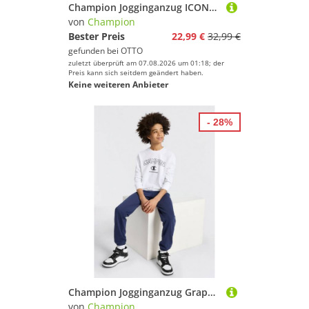
Champion Jogginganzug ICONS CONTRAST Toddler Terry Crewneck Sweatsuit (2-tlg), 2-teiliges Set, aus Baumwolle und Polyester, bequeme Passform
von
Champion
Bester Preis
22,99 €
32,99 €
gefunden bei
OTTO
zuletzt überprüft am 07.08.2026 um 01:18; der
Preis kann sich seitdem geändert haben.
Keine weiteren Anbieter
- 28%
Champion Jogginganzug Graphic Terry Crewneck Sweatsuit (2-tlg), für Kinder geeignet, zweiteiliges Set mit 2 Teilen, bequeme Passform
von
Champion