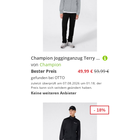
Champion Jogginganzug Terry Full Zip Sweatshirt (2-tlg), zweiteiliges Set, aus Baumwolle und Polyester, bequeme Passform
von
Champion
Bester Preis
49,99 €
59,99 €
gefunden bei
OTTO
zuletzt überprüft am 07.08.2026 um 01:18; der
Preis kann sich seitdem geändert haben.
Keine weiteren Anbieter
- 18%