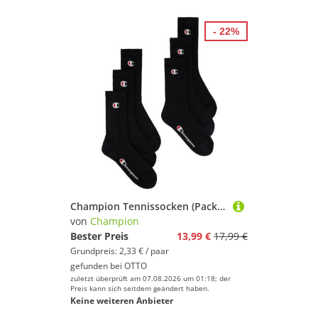
- 22%
Champion Tennissocken (Packung, 6-Paar) 6er-Pack, sportliche Tennissocken, mit Logoschriftzügen, aus Baumwolle
von
Champion
Bester Preis
13,99 €
17,99 €
Grundpreis: 2,33 € / paar
gefunden bei
OTTO
zuletzt überprüft am 07.08.2026 um 01:18; der
Preis kann sich seitdem geändert haben.
Keine weiteren Anbieter