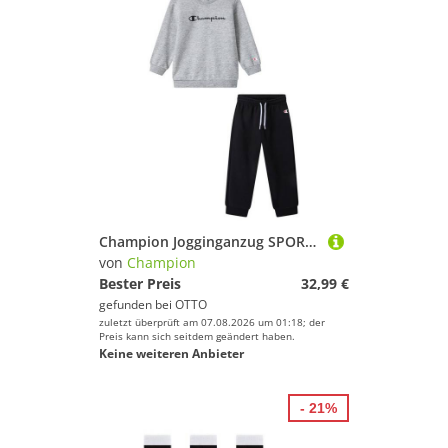
Champion Jogginganzug SPORTWEAR CREWNECK SWEATSUITS Standard Fit (2-tlg), für Babys, zweiteiliges Set, aus Baumwolle und Polyester
von
Champion
Bester Preis
32,99 €
gefunden bei
OTTO
zuletzt überprüft am 07.08.2026 um 01:18; der
Preis kann sich seitdem geändert haben.
Keine weiteren Anbieter
- 21%