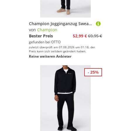
Champion Jogginganzug Sweatsuit (2-tlg), aus Baumwolle und Polyester
von
Champion
Bester Preis
52,99 €
69,95 €
gefunden bei
OTTO
zuletzt überprüft am 07.08.2026 um 01:18; der
Preis kann sich seitdem geändert haben.
Keine weiteren Anbieter
- 25%