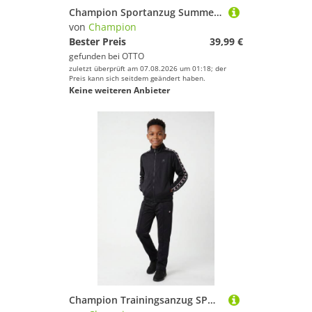
Champion Sportanzug Summer Set (2-tlg), zweiteiliges Set, aus Baumwolle, auch in großen Größen
von
Champion
Bester Preis
39,99 €
gefunden bei
OTTO
zuletzt überprüft am 07.08.2026 um 01:18; der
Preis kann sich seitdem geändert haben.
Keine weiteren Anbieter
Champion Trainingsanzug SPORT INSPIRED tracksuit with tape (2-tlg), zweiteiliges Set, mit komfortabler Passform, aus Polyester