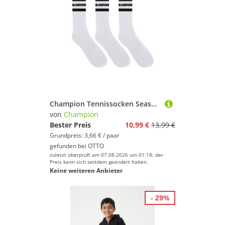
Champion Tennissocken Seasonal Crew Socks (Packung, 3-Paar) 3er-Pack, über dem Knöchel endende Schaftlänge, mit Logoschriftzug
von
Champion
Bester Preis
10,99 €
13,99 €
Grundpreis: 3,66 € / paar
gefunden bei
OTTO
zuletzt überprüft am 07.08.2026 um 01:18; der
Preis kann sich seitdem geändert haben.
Keine weiteren Anbieter
- 29%