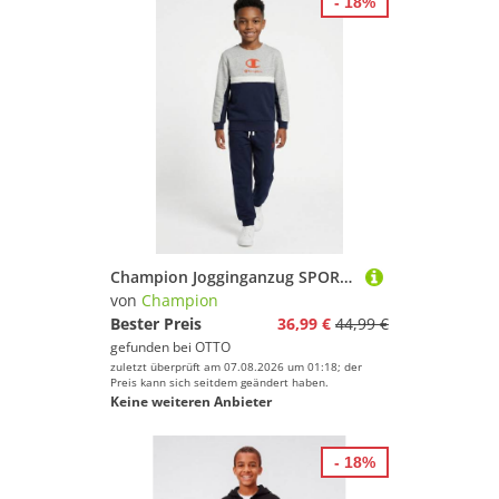
- 18%
Champion Jogginganzug SPORTWEAR SWEATSUITS Standard Fit (2-tlg), zweiteiliges Set, für den Alltag, aus Baumwolle und Polyester
von
Champion
Bester Preis
36,99 €
44,99 €
gefunden bei
OTTO
zuletzt überprüft am 07.08.2026 um 01:18; der
Preis kann sich seitdem geändert haben.
Keine weiteren Anbieter
- 18%