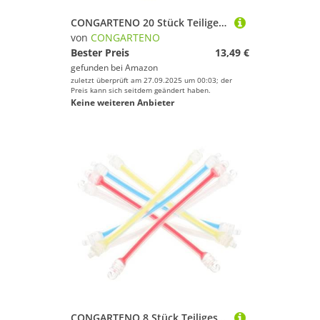
CONGARTENO 20 Stück Teiliges Selbstklebendes Sweatband aus PU mit Hoher Elastizität Schweißabsorbierendem Rutschfestem Griffband für Tennis Badmintonschläger Komfortabel Zufällige Farbe
von
CONGARTENO
Bester Preis
13,49 €
gefunden bei
Amazon
zuletzt überprüft am 27.09.2025 um 00:03; der
Preis kann sich seitdem geändert haben.
Keine weiteren Anbieter
CONGARTENO 8 Stück Teiliges Tennisschläger Stoßdämpfer aus Leichtem Silikon Vibrationsabsorbierend und Tragbar Geeignet für Tennisspieler zur Verbesserung Spielkomforts