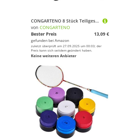
CONGARTENO 8 Stück Teiliges Tennisracket Silikon Dämpfer Cartoon Motiv Weiche Vibrationsdämpfer zur Stoßabsorption Armermüdung für Training und Alltag Geeignet für Spielstärken
von
CONGARTENO
Bester Preis
13,09 €
gefunden bei
Amazon
zuletzt überprüft am 27.09.2025 um 00:03; der
Preis kann sich seitdem geändert haben.
Keine weiteren Anbieter