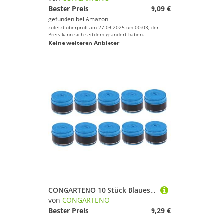
Bester Preis
9,09 €
gefunden bei
Amazon
zuletzt überprüft am 27.09.2025 um 00:03; der
Preis kann sich seitdem geändert haben.
Keine weiteren Anbieter
CONGARTENO 10 Stück Blaues Griffband für Tennis Badminton Squash Rackets Super Saugfähiges Rutschfestes PU Overgrip Dünn und Angenehm Feuchtigkeitsabsorbierend für Sicheren Halt bei Heißem
von
CONGARTENO
Bester Preis
9,29 €