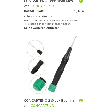
CONGARTENO Tennisball Mesh Tasche Elastisch Langlebig Aufbewahrungstasche Golf Baseball Tragbar Gürteltasche für Training und Sport
von
CONGARTENO
Bester Preis
9,10 €
gefunden bei
Amazon
zuletzt überprüft am 27.09.2025 um 00:03; der
Preis kann sich seitdem geändert haben.
Keine weiteren Anbieter
CONGARTENO 2 Stück Badminton Racket Threading Hook Ergonomisches Griffdesign für Effizientes Besaiten von Federball Tennisschlägern Geeignet für Sportler und Hobbyspieler Langlebiges
von
CONGARTENO