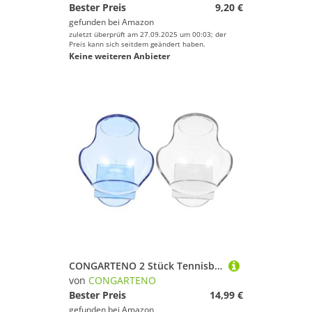
Bester Preis
9,20 €
gefunden bei
Amazon
zuletzt überprüft am 27.09.2025 um 00:03; der
Preis kann sich seitdem geändert haben.
Keine weiteren Anbieter
CONGARTENO 2 Stück Tennisballhalter aus Kunststoff Tragbarer Tennisclip für Training und Spiel Kleiner Tennis Waist Clip Verhindert Ballverlust dem Robust und Langlebig
von
CONGARTENO
Bester Preis
14,99 €
gefunden bei
Amazon