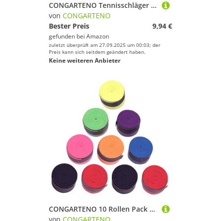
CONGARTENO Tennisschläger aus Leichtem Kunststoff mit Ball Ovaler Schlägerfläche für Anfänger Fördert Sportliche Fähigkeiten Outdoor für Jungen und Mädchen in Grün und Gelb
von
CONGARTENO
Bester Preis
9,94 €
gefunden bei
Amazon
zuletzt überprüft am 27.09.2025 um 00:03; der
Preis kann sich seitdem geändert haben.
Keine weiteren Anbieter
CONGARTENO 10 Rollen Pack Tennisschläger Griffband Overgrip Atmungsaktiv Schweißabsorbierend rutschfest Overgrip Tape für Tennis Badminton Squash und Multifunktionale Sportgriffe
von
CONGARTENO