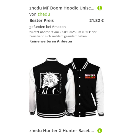
zhedu MF Doom Hoodie Unisex Trainingsanzug Damen/Herren Oberbekleidung Harajuku Streetwear Rapper Mode Kleidung Übergröße (XL,Color 3)
von
zhedu
Bester Preis
21,82 €
gefunden bei
Amazon
zuletzt überprüft am 27.09.2025 um 00:03; der
Preis kann sich seitdem geändert haben.
Keine weiteren Anbieter
zhedu Hunter X Hunter Baseballuniform Hoodie Japan Anime Trainingsanzug Herren Bomberjacke Winter Streetwear Harajuku (XXS,Color 01)