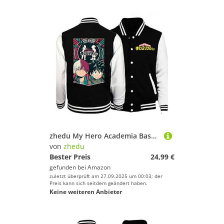
zhedu My Hero Academia Baseballuniform Hoodie Japan Anime Trainingsanzug Männer Bomberjacke Winter Streetwear Harajuku (M,Color 03)
von
zhedu
Bester Preis
24,99 €
gefunden bei
Amazon
zuletzt überprüft am 27.09.2025 um 00:03; der
Preis kann sich seitdem geändert haben.
Keine weiteren Anbieter