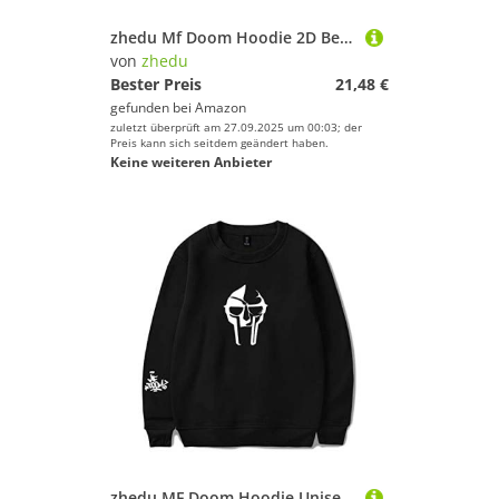
zhedu Mf Doom Hoodie 2D Bedrucktes Sweatshirt Männer/Frauen Herbst Winter Casual Trainingsanzug Pullover Kleidung (2xs-4xl) (3XL,Color 1)
von
zhedu
Bester Preis
21,48 €
gefunden bei
Amazon
zuletzt überprüft am 27.09.2025 um 00:03; der
Preis kann sich seitdem geändert haben.
Keine weiteren Anbieter
zhedu MF Doom Hoodie Unisex Trainingsanzug Damen/Herren Oberbekleidung Harajuku Streetwear Rapper Mode Kleidung Übergröße (S,Color 1)