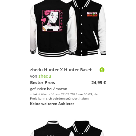
zhedu Hunter X Hunter Baseballuniform Hoodie Japan Anime Trainingsanzug Herren Bomberjacke Winter Streetwear Harajuku (XS,Color 02)
von
zhedu
Bester Preis
24,99 €
gefunden bei
Amazon
zuletzt überprüft am 27.09.2025 um 00:03; der
Preis kann sich seitdem geändert haben.
Keine weiteren Anbieter