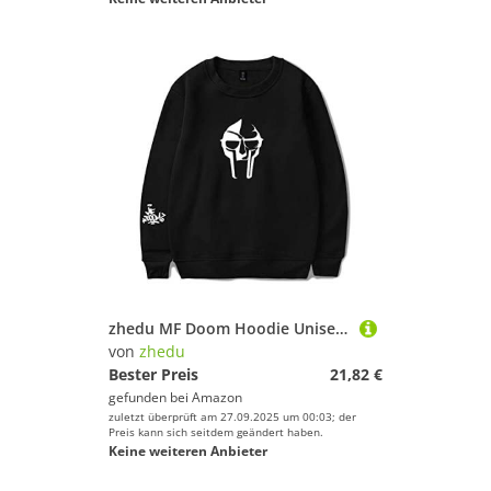
zhedu MF Doom Hoodie Unisex Trainingsanzug Damen/Herren Oberbekleidung Harajuku Streetwear Rapper Mode Kleidung Übergröße (4XL,Color 1)
von
zhedu
Bester Preis
21,82 €
gefunden bei
Amazon
zuletzt überprüft am 27.09.2025 um 00:03; der
Preis kann sich seitdem geändert haben.
Keine weiteren Anbieter