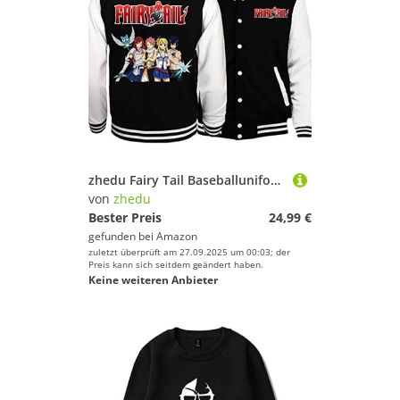
zhedu Fairy Tail Baseballuniform Hoodie Japan Anime Trainingsanzug Herren Bomberjacke Winter Streetwear Harajuku (L,Color 01)
von
zhedu
Bester Preis
24,99 €
gefunden bei
Amazon
zuletzt überprüft am 27.09.2025 um 00:03; der
Preis kann sich seitdem geändert haben.
Keine weiteren Anbieter