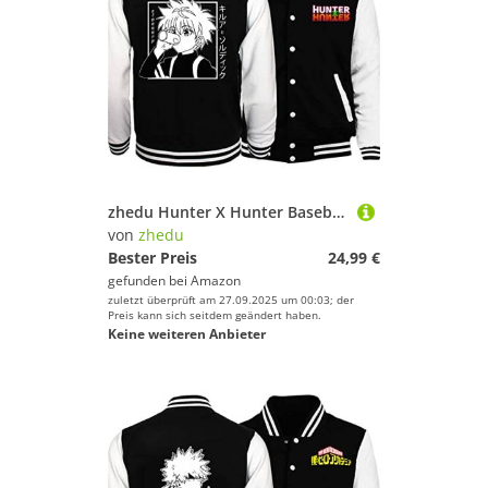
zhedu Hunter X Hunter Baseballuniform Hoodie Japan Anime Trainingsanzug Herren Bomberjacke Winter Streetwear Harajuku (XS,Color 01)
von
zhedu
Bester Preis
24,99 €
gefunden bei
Amazon
zuletzt überprüft am 27.09.2025 um 00:03; der
Preis kann sich seitdem geändert haben.
Keine weiteren Anbieter