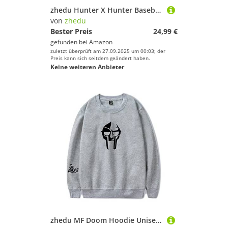
zhedu Hunter X Hunter Baseballuniform Hoodie Japan Anime Trainingsanzug Herren Bomberjacke Winter Streetwear Harajuku (M,Color 02)
von
zhedu
Bester Preis
24,99 €
gefunden bei
Amazon
zuletzt überprüft am 27.09.2025 um 00:03; der
Preis kann sich seitdem geändert haben.
Keine weiteren Anbieter
zhedu MF Doom Hoodie Unisex Trainingsanzug Damen/Herren Oberbekleidung Harajuku Streetwear Rapper Mode Kleidung Übergröße (M,Color 2)