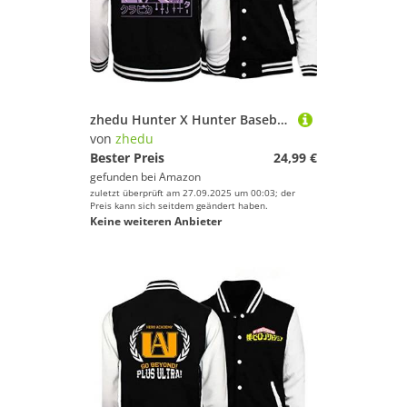
zhedu Hunter X Hunter Baseballuniform Hoodie Japan Anime Trainingsanzug Herren Bomberjacke Winter Streetwear Harajuku (XL,Color 05)
von
zhedu
Bester Preis
24,99 €
gefunden bei
Amazon
zuletzt überprüft am 27.09.2025 um 00:03; der
Preis kann sich seitdem geändert haben.
Keine weiteren Anbieter