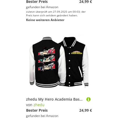
Bester Preis
24,99 €
gefunden bei
Amazon
zuletzt überprüft am 27.09.2025 um 00:03; der
Preis kann sich seitdem geändert haben.
Keine weiteren Anbieter
zhedu My Hero Academia Baseballuniform Hoodie Japan Anime Trainingsanzug Männer Bomberjacke Winter Streetwear Harajuku (L,Color 04)
von
zhedu
Bester Preis
24,99 €
gefunden bei
Amazon