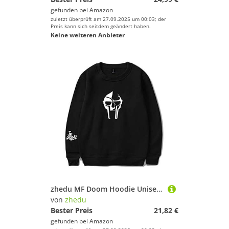
gefunden bei
Amazon
zuletzt überprüft am 27.09.2025 um 00:03; der
Preis kann sich seitdem geändert haben.
Keine weiteren Anbieter
zhedu MF Doom Hoodie Unisex Trainingsanzug Damen/Herren Oberbekleidung Harajuku Streetwear Rapper Mode Kleidung Übergröße (M,Color 1)
von
zhedu
Bester Preis
21,82 €
gefunden bei
Amazon