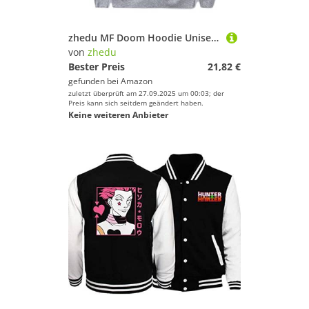
zhedu MF Doom Hoodie Unisex Trainingsanzug Damen/Herren Oberbekleidung Harajuku Streetwear Rapper Mode Kleidung Übergröße (L,Color 2)
von
zhedu
Bester Preis
21,82 €
gefunden bei
Amazon
zuletzt überprüft am 27.09.2025 um 00:03; der
Preis kann sich seitdem geändert haben.
Keine weiteren Anbieter