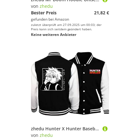
von
zhedu
Bester Preis
21,82 €
gefunden bei
Amazon
zuletzt überprüft am 27.09.2025 um 00:03; der
Preis kann sich seitdem geändert haben.
Keine weiteren Anbieter
zhedu Hunter X Hunter Baseballuniform Hoodie Japan Anime Trainingsanzug Herren Bomberjacke Winter Streetwear Harajuku (L,Color 01)
von
zhedu