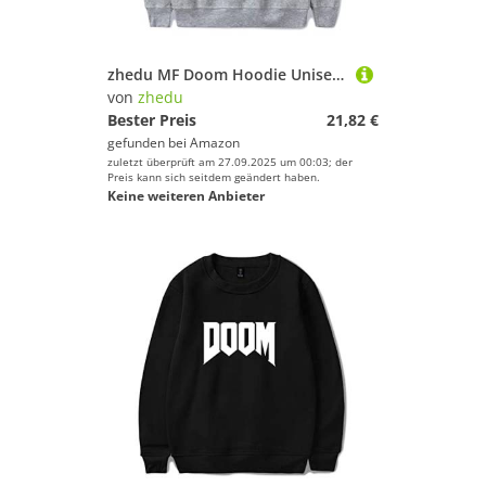
zhedu MF Doom Hoodie Unisex Trainingsanzug Damen/Herren Oberbekleidung Harajuku Streetwear Rapper Mode Kleidung Übergröße (S,Color 2)
von
zhedu
Bester Preis
21,82 €
gefunden bei
Amazon
zuletzt überprüft am 27.09.2025 um 00:03; der
Preis kann sich seitdem geändert haben.
Keine weiteren Anbieter