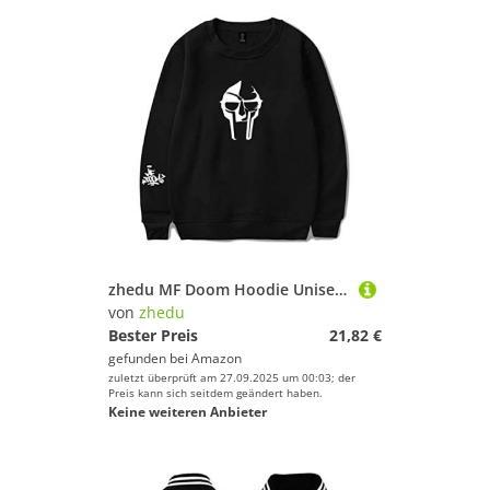
zhedu MF Doom Hoodie Unisex Trainingsanzug Damen/Herren Oberbekleidung Harajuku Streetwear Rapper Mode Kleidung Übergröße (L,Color 1)
von
zhedu
Bester Preis
21,82 €
gefunden bei
Amazon
zuletzt überprüft am 27.09.2025 um 00:03; der
Preis kann sich seitdem geändert haben.
Keine weiteren Anbieter