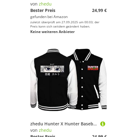
von
zhedu
Bester Preis
24,99 €
gefunden bei
Amazon
zuletzt überprüft am 27.09.2025 um 00:03; der
Preis kann sich seitdem geändert haben.
Keine weiteren Anbieter
zhedu Hunter X Hunter Baseballuniform Hoodie Japan Anime Trainingsanzug Herren Bomberjacke Winter Streetwear Harajuku (S,Color 04)
von
zhedu
Bester Preis
24,99 €