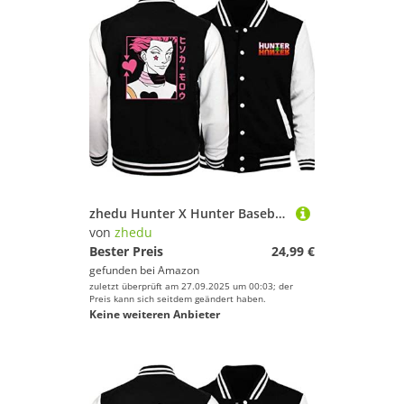
zhedu Hunter X Hunter Baseballuniform Hoodie Japan Anime Trainingsanzug Herren Bomberjacke Winter Streetwear Harajuku (XL,Color 02)
von
zhedu
Bester Preis
24,99 €
gefunden bei
Amazon
zuletzt überprüft am 27.09.2025 um 00:03; der
Preis kann sich seitdem geändert haben.
Keine weiteren Anbieter