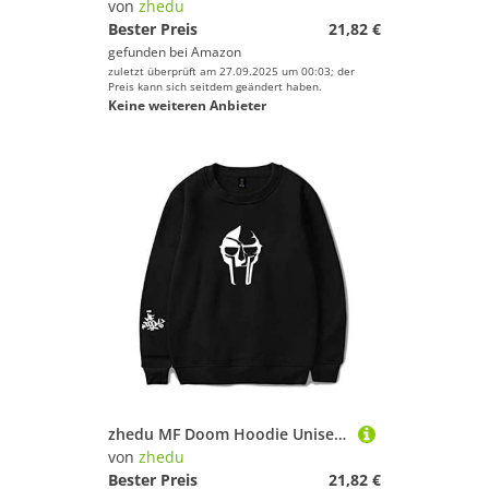
von
zhedu
Bester Preis
21,82 €
gefunden bei
Amazon
zuletzt überprüft am 27.09.2025 um 00:03; der
Preis kann sich seitdem geändert haben.
Keine weiteren Anbieter
zhedu MF Doom Hoodie Unisex Trainingsanzug Damen/Herren Oberbekleidung Harajuku Streetwear Rapper Mode Kleidung Übergröße (XXL,Color 1)
von
zhedu
Bester Preis
21,82 €