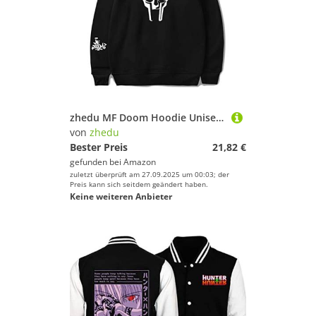
zhedu MF Doom Hoodie Unisex Trainingsanzug Damen/Herren Oberbekleidung Harajuku Streetwear Rapper Mode Kleidung Übergröße (XL,Color 1)
von
zhedu
Bester Preis
21,82 €
gefunden bei
Amazon
zuletzt überprüft am 27.09.2025 um 00:03; der
Preis kann sich seitdem geändert haben.
Keine weiteren Anbieter