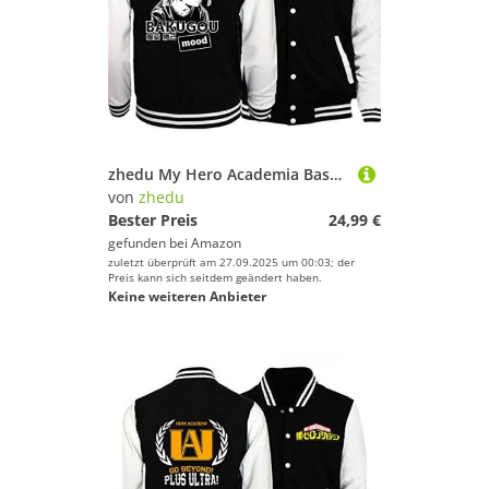
zhedu My Hero Academia Baseballuniform Hoodie Japan Anime Trainingsanzug Männer Bomberjacke Winter Streetwear Harajuku (S,Color 02)
von
zhedu
Bester Preis
24,99 €
gefunden bei
Amazon
zuletzt überprüft am 27.09.2025 um 00:03; der
Preis kann sich seitdem geändert haben.
Keine weiteren Anbieter