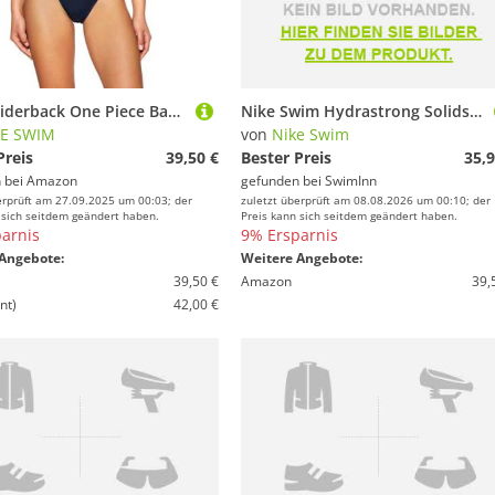
Nike Spiderback One Piece Badeanzug Damen, Damen, Trainingsanzug, NESSA003-440, blau (Midnight Navy), S
Nike Swim Hydrastrong Solids Spiderback Swimsuit Rot 26 Frau
KE SWIM
von
Nike Swim
Preis
39,50 €
Bester Preis
35,9
 bei
Amazon
gefunden bei
SwimInn
erprüft am 27.09.2025 um 00:03; der
zuletzt überprüft am 08.08.2026 um 00:10; der
 sich seitdem geändert haben.
Preis kann sich seitdem geändert haben.
arnis
9% Ersparnis
Angebote:
Weitere Angebote:
39,50 €
Amazon
39,
nt)
42,00 €