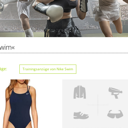
Swim«
äge:
Trainingsanzüge von Nike Swim