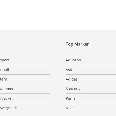
Top Marken
sport
Aquazon
dball
Asics
ttern
Adidas
hwimmen
Saucony
rtjacken
Puma
isvergleich
Nike