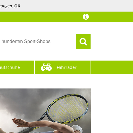
mungen
.
OK
aufschuhe
Fahrräder