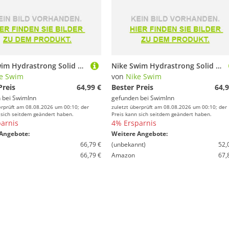
Nike Swim Hydrastrong Solid Swimsuit Schwarz 30 Frau
Nike Swim Hydrastrong Solid Swimsuit Schwarz 32 Frau
e Swim
von
Nike Swim
Preis
64,99 €
Bester Preis
64,9
 bei
SwimInn
gefunden bei
SwimInn
erprüft am 08.08.2026 um 00:10; der
zuletzt überprüft am 08.08.2026 um 00:10; der
 sich seitdem geändert haben.
Preis kann sich seitdem geändert haben.
arnis
4% Ersparnis
Angebote:
Weitere Angebote:
66,79 €
(unbekannt)
52,
66,79 €
Amazon
67,