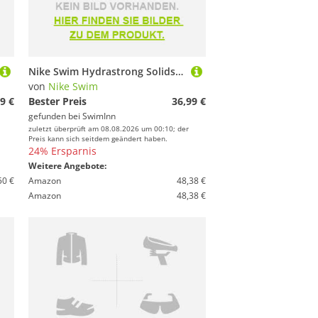
Nike Swim Hydrastrong Solids Spiderback Swimsuit Schwarz US 30 Frau
von
Nike Swim
9 €
Bester Preis
36,99 €
gefunden bei
SwimInn
zuletzt überprüft am 08.08.2026 um 00:10; der
Preis kann sich seitdem geändert haben.
24% Ersparnis
Weitere Angebote:
50 €
Amazon
48,38 €
Amazon
48,38 €