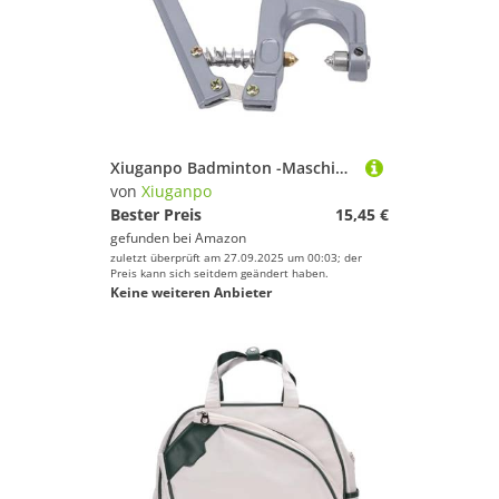
Xiuganpo Badminton -Maschinen -Saitenklemme, Robuste Kaltpresse mit 1 Schraubendreher, Hohe Effizienz und Zeitsparung, Tennis -Saiten -Maschinenzange für Schläger Sportliebhaber
von
Xiuganpo
Bester Preis
15,45 €
gefunden bei
Amazon
zuletzt überprüft am 27.09.2025 um 00:03; der
Preis kann sich seitdem geändert haben.
Keine weiteren Anbieter