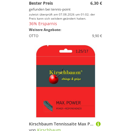
Bester Preis
6,30 €
gefunden bei
tennis-point
zuletzt überprüft am 07.08.2026 um 01:02; der
Preis kann sich seitdem geändert haben.
36% Ersparnis
Weitere Angebote:
OTTO
9,90 €
Kirschbaum Tennissaite Max Power (Haltbarkeit+Power) anthrazit 12m Set, Saitendicke: 1.25
von
Kirschbaum