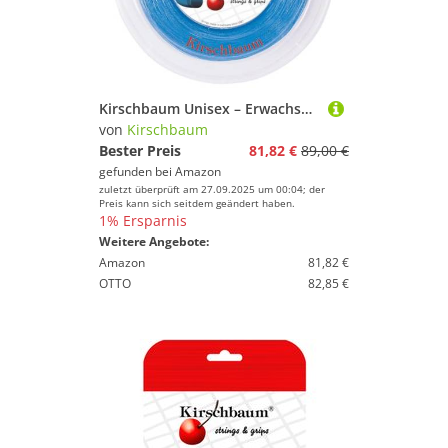
Kirschbaum Unisex – Erwachsene Pro Line Evolution Tennis-Saite, blau, 1,25 mm x 200 m
von
Kirschbaum
Bester Preis
81,82 €
89,00 €
gefunden bei
Amazon
zuletzt überprüft am 27.09.2025 um 00:04; der
Preis kann sich seitdem geändert haben.
1% Ersparnis
Weitere Angebote:
Amazon
81,82 €
OTTO
82,85 €