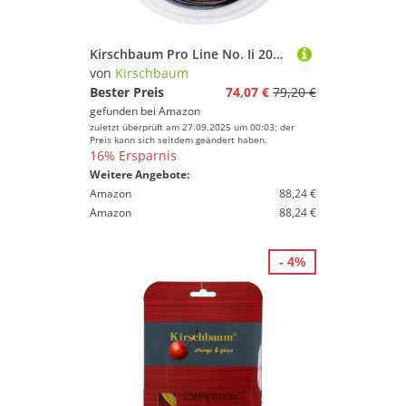
Kirschbaum Pro Line No. Ii 200M Schwarz Tennis Saitenrolle 200m Monofil Schwarz 1,30
von
Kirschbaum
Bester Preis
74,07 €
79,20 €
gefunden bei
Amazon
zuletzt überprüft am 27.09.2025 um 00:03; der
Preis kann sich seitdem geändert haben.
16% Ersparnis
Weitere Angebote:
Amazon
88,24 €
Amazon
88,24 €
- 4%