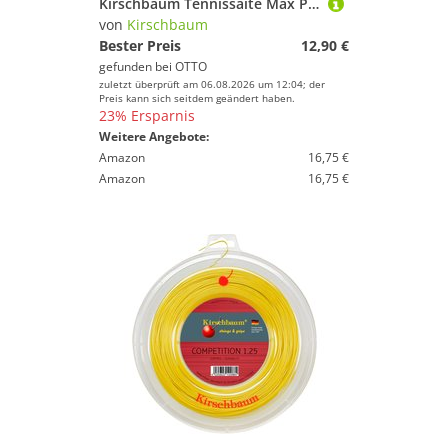
Kirschbaum Tennissaite Max Power Rough (Haltbarkeit+Spin) silber 12m Set, Saitendicke: 1.20
von
Kirschbaum
Bester Preis
12,90 €
gefunden bei
OTTO
zuletzt überprüft am 06.08.2026 um 12:04; der
Preis kann sich seitdem geändert haben.
23% Ersparnis
Weitere Angebote:
Amazon
16,75 €
Amazon
16,75 €