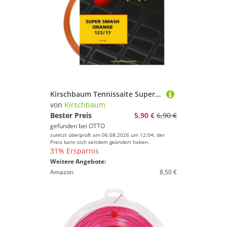
Kirschbaum Tennissaite Super Smash (Haltbarkeit+Kontrolle) orange 12m Set, Saitendicke: 1.28
von
Kirschbaum
Bester Preis
5,90 €
6,90 €
gefunden bei
OTTO
zuletzt überprüft am 06.08.2026 um 12:04; der
Preis kann sich seitdem geändert haben.
31% Ersparnis
Weitere Angebote:
Amazon
8,50 €