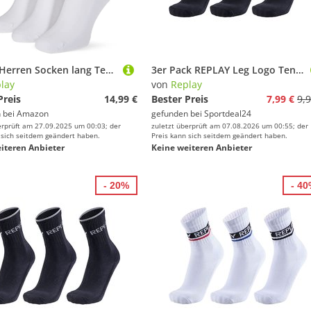
Replay Herren Socken lang Tennissocken, White/Logo Ass Colours N160 (Weiß), 35-38
3er Pack REPLAY Leg Logo Tennissocken N161 - black/logo ass colours 35-38
lay
von
Replay
Preis
14,99 €
Bester Preis
7,99 €
9,9
 bei
Amazon
gefunden bei
Sportdeal24
erprüft am 27.09.2025 um 00:03; der
zuletzt überprüft am 07.08.2026 um 00:55; der
 sich seitdem geändert haben.
Preis kann sich seitdem geändert haben.
iteren Anbieter
Keine weiteren Anbieter
- 20%
- 4