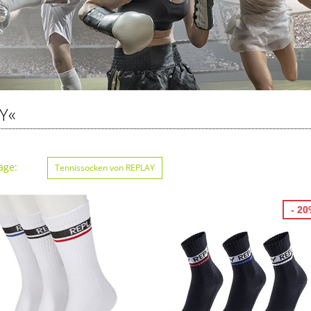
Y«
äge:
Tennissocken von REPLAY
- 2