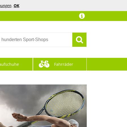
mungen
.
OK
aufschuhe
Fahrräder