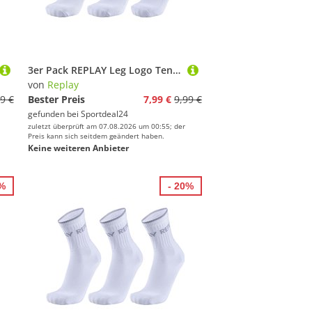
3er Pack REPLAY Leg Logo Tennissocken N160 - white/logo ass colours 35-38
von
Replay
9 €
Bester Preis
7,99 €
9,99 €
gefunden bei
Sportdeal24
zuletzt überprüft am 07.08.2026 um 00:55; der
Preis kann sich seitdem geändert haben.
Keine weiteren Anbieter
0%
- 20%