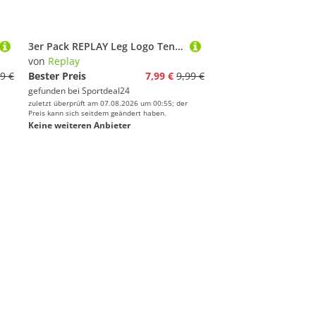
3er Pack REPLAY Leg Logo Tennissocken N039 - white/grey 35-38
von
Replay
9 €
Bester Preis
7,99 €
9,99 €
gefunden bei
Sportdeal24
zuletzt überprüft am 07.08.2026 um 00:55; der
Preis kann sich seitdem geändert haben.
Keine weiteren Anbieter