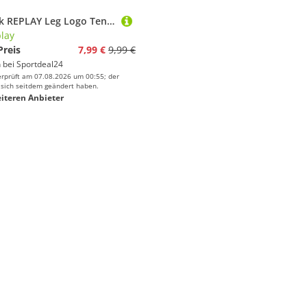
3er Pack REPLAY Leg Logo Tennissocken N167 - dark grey melange/black/grey melange 35-38
lay
Preis
7,99 €
9,99 €
 bei
Sportdeal24
erprüft am 07.08.2026 um 00:55; der
 sich seitdem geändert haben.
iteren Anbieter