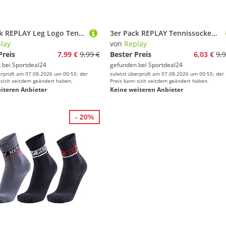
3er Pack REPLAY Leg Logo Tennissocken N126 - black/castlerock 35-38
3er Pack REPLAY Tennissocken white/logo ass colou 43-46
lay
von
Replay
Preis
7,99 €
9,99 €
Bester Preis
6,03 €
9,9
 bei
Sportdeal24
gefunden bei
Sportdeal24
erprüft am 07.08.2026 um 00:55; der
zuletzt überprüft am 07.08.2026 um 00:55; der
 sich seitdem geändert haben.
Preis kann sich seitdem geändert haben.
iteren Anbieter
Keine weiteren Anbieter
- 20%