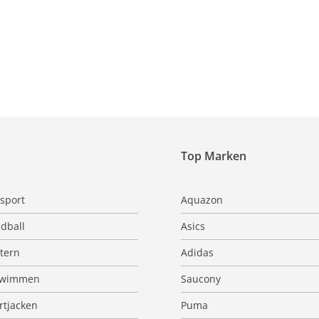
Top Marken
sport
Aquazon
dball
Asics
ttern
Adidas
hwimmen
Saucony
rtjacken
Puma