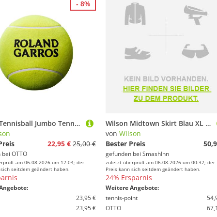
- 8%
Wilson Tennisball Jumbo Tennisball 9in - 1 Giantbälle - Giantball - (1er Pack)
Wilson Midtown Skirt Blau XL Frau
son
von
Wilson
Preis
22,95 €
25,00 €
Bester Preis
50,9
 bei
OTTO
gefunden bei
SmashInn
erprüft am 06.08.2026 um 12:04; der
zuletzt überprüft am 06.08.2026 um 00:32; der
 sich seitdem geändert haben.
Preis kann sich seitdem geändert haben.
arnis
24% Ersparnis
Angebote:
Weitere Angebote:
23,95 €
tennis-point
54,
23,95 €
OTTO
67,