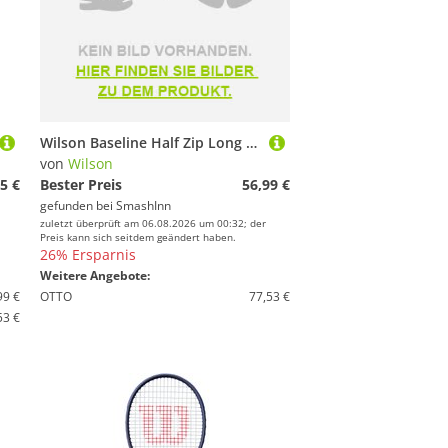
Wilson Baseline Half Zip Long Sleeve T-shirt Blau L Frau
von
Wilson
5 €
Bester Preis
56,99 €
gefunden bei
SmashInn
zuletzt überprüft am 06.08.2026 um 00:32; der
Preis kann sich seitdem geändert haben.
26% Ersparnis
Weitere Angebote:
99 €
OTTO
77,53 €
53 €