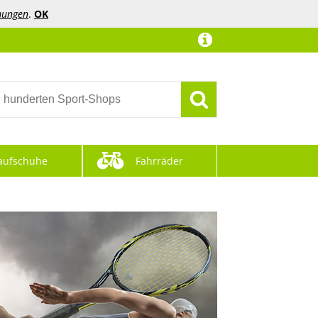
mungen
.
OK
aufschuhe
Fahrräder