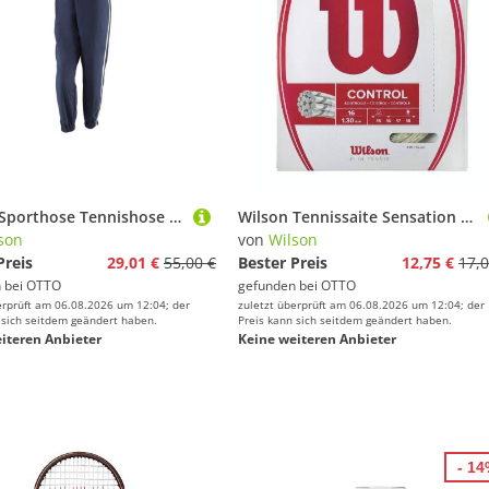
Wilson Sporthose Tennishose Team II Woven Pant lang navyblau Damen
Wilson Tennissaite Sensation Control 1.30 (Kontrolle+Touch) natur 12m Set, Saitendicke: 1.30
son
von
Wilson
Preis
29,01 €
55,00 €
Bester Preis
12,75 €
17,0
 bei
OTTO
gefunden bei
OTTO
erprüft am 06.08.2026 um 12:04; der
zuletzt überprüft am 06.08.2026 um 12:04; der
 sich seitdem geändert haben.
Preis kann sich seitdem geändert haben.
iteren Anbieter
Keine weiteren Anbieter
- 1