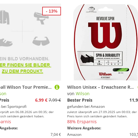
- 13%
Tennisball Wilson Tour Premier Allcourt 3 Stück Dose
Wilson Unisex – Erwachsene Revolve Spin 16 Set GR Strings, Grün, 12,2 Meter
son
von
Wilson
Preis
6,99 €
7,99 €
Bester Preis
11,9
 bei
Sportsprofi
gefunden bei
Amazon
erprüft am 06.08.2026 um 00:35; der
zuletzt überprüft am 27.09.2025 um 00:03; der
 sich seitdem geändert haben.
Preis kann sich seitdem geändert haben.
arnis
88% Ersparnis
Angebote:
Weitere Angebote:
7,04 €
Amazon
103,