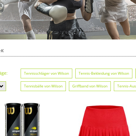
n«
äge:
Tennisschläger von Wilson
Tennis-Bekleidung von Wilson
Tennisbälle von Wilson
Griffband von Wilson
Tennis-Aus
Tennis-Taschen von Wilson
Tennis-Röcke von Wilson
Te
Tennis-Shorts von Wilson
Caps von Wilson
Trainingsanz