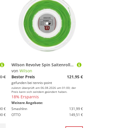
Wilson Revolve Spin Saitenrolle 200m - Grün
von
Wilson
0 €
Bester Preis
121,95 €
gefunden bei
tennis-point
zuletzt überprüft am 06.08.2026 um 01:00; der
Preis kann sich seitdem geändert haben.
18% Ersparnis
Weitere Angebote:
00 €
SmashInn
131,99 €
00 €
OTTO
149,51 €