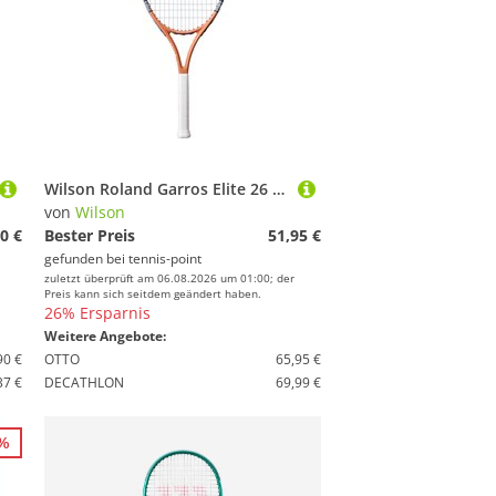
Wilson Roland Garros Elite 26 Tennisschläger für Kinder besaitet
von
Wilson
0 €
Bester Preis
51,95 €
gefunden bei
tennis-point
zuletzt überprüft am 06.08.2026 um 01:00; der
Preis kann sich seitdem geändert haben.
26% Ersparnis
Weitere Angebote:
90 €
OTTO
65,95 €
37 €
DECATHLON
69,99 €
5%