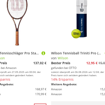
Wilson Tennisschläger Pro Staff 97UL v14, Für Herren und Damen
Wilson Tennisball Triniti Pro (wiederverwertbare Verpackung) Dose 4er
son
von
Wilson
Preis
137,02 €
Bester Preis
12,95 €
15,0
 bei
Amazon
gefunden bei
OTTO
erprüft am 27.09.2025 um 00:04; der
zuletzt überprüft am 06.08.2026 um 12:04; der
 sich seitdem geändert haben.
Preis kann sich seitdem geändert haben.
parnis
14% Ersparnis
Angebote:
Weitere Angebote:
168,97 €
Amazon
15,
n
170,99 €
Amazon
15,