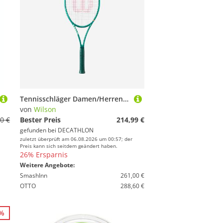
Tennisschläger Damen/Herren - Blade 98 16×19 V10 305 g unbesaitet
von
Wilson
0 €
Bester Preis
214,99 €
gefunden bei
DECATHLON
zuletzt überprüft am 06.08.2026 um 00:57; der
Preis kann sich seitdem geändert haben.
26% Ersparnis
Weitere Angebote:
SmashInn
261,00 €
OTTO
288,60 €
4%