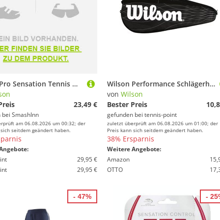
Wilson Pro Sensation Tennis Overgrip 12 Units Schwarz
Wilson Performance Schlägerhülle - Schwarz
son
von
Wilson
Preis
23,49 €
Bester Preis
10,8
 bei
SmashInn
gefunden bei
tennis-point
erprüft am 06.08.2026 um 00:32; der
zuletzt überprüft am 06.08.2026 um 01:00; der
 sich seitdem geändert haben.
Preis kann sich seitdem geändert haben.
parnis
38% Ersparnis
Angebote:
Weitere Angebote:
int
29,95 €
Amazon
15,
int
29,95 €
OTTO
17,
- 47%
- 2