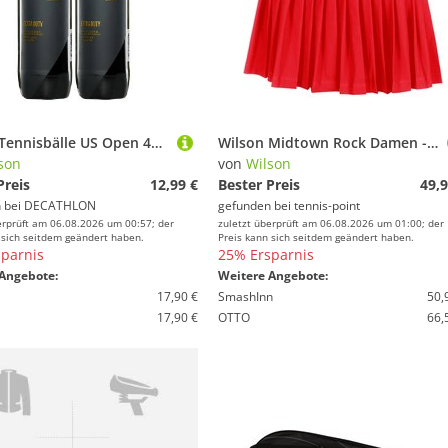
Wilson Tennisbälle US Open 4er-Dose Doppelpack gelb
Wilson Midtown Rock Damen - Rot
son
von
Wilson
Preis
12,99 €
Bester Preis
49,9
 bei
DECATHLON
gefunden bei
tennis-point
erprüft am 06.08.2026 um 00:57; der
zuletzt überprüft am 06.08.2026 um 01:00; der
 sich seitdem geändert haben.
Preis kann sich seitdem geändert haben.
parnis
25% Ersparnis
Angebote:
Weitere Angebote:
17,90 €
SmashInn
50,
17,90 €
OTTO
66,