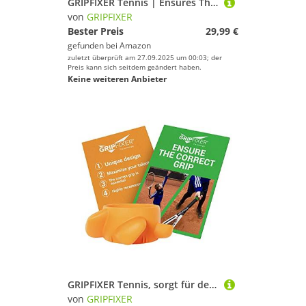
GRIPFIXER Tennis | Ensures The Correct Grip | The Ultimate Training Equipment & Teaching aid | Danish Innovation | Small-Right-3pack
von
GRIPFIXER
Bester Preis
29,99 €
gefunden bei
Amazon
zuletzt überprüft am 27.09.2025 um 00:03; der
Preis kann sich seitdem geändert haben.
Keine weiteren Anbieter
GRIPFIXER Tennis, sorgt für den richtigen Halt, das ultimative Trainingsgerät und Lehrhilfe, dänische Innovation, mittel-rechts, 3er-Pack
von
GRIPFIXER