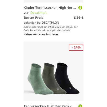
Kinder Tennissocken High 4er Pack - RS300 weiß/rosa
von
Decathlon
Bester Preis
6,99 €
gefunden bei
DECATHLON
zuletzt überprüft am 09.08.2026 um 00:58; der
Preis kann sich seitdem geändert haben.
Keine weiteren Anbieter
- 14%
Tennissocken High 3er Pack - RS 160 braun/schwarz