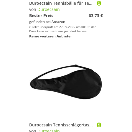
Duroecsain Tennisbälle für Tennistrainer, Tennisbälle mit Schnur, langes elastisches Seil, Tennisübungsausrüstung
von
Duroecsain
Bester Preis
63,73 €
gefunden bei
Amazon
zuletzt überprüft am 27.09.2025 um 00:03; der
Preis kann sich seitdem geändert haben.
Keine weiteren Anbieter
Duroecsain Tennisschlägertasche, Tasche für Tennisschläger, 70 x 30 cm
von
Duroecsain