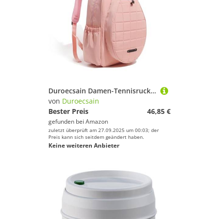
Tennis-Taschen von Duroecsain
Duroecsain Damen-Tennisrucksack,Tennisrucksäcke - Verstellbare Tennisschlägertasche - Tennisschläger-Abdeckung mit großem Fassungsvermögen, Head-Tennis-Rucksack für Erwachsene und Kinder
von
Duroecsain
Bester Preis
46,85 €
gefunden bei
Amazon
zuletzt überprüft am 27.09.2025 um 00:03; der
Preis kann sich seitdem geändert haben.
Keine weiteren Anbieter