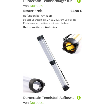
Duroecsain Tennisschläger für Damen, Tennisschläger mit USB-Ladung und EVA-Aufladung, Kohlefaser, inklusive 2 Bällen und Zubehör für tägliches Training und Outdoor
von
Duroecsain
Bester Preis
62,90 €
gefunden bei
Amazon
zuletzt überprüft am 27.09.2025 um 00:03; der
Preis kann sich seitdem geändert haben.
Keine weiteren Anbieter
Duroecsain Tennisball Aufbewahrungsrohr | Tennisball Greifer Röhre | Tragbarer Pickleball Aufnehmer Mit Schultergurt Für Tennisplätze Und Kurse
von
Duroecsain