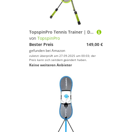
TopspinPro Tennis Trainer | Das Original | Topspin in nur 2 Minuten am Tag Lernen | Einzigartiges Tennis Training & Schnelle Ergebnisse | Bekannt und bewährt in 127 Ländern
von
TopspinPro
Bester Preis
149,00 €
gefunden bei
Amazon
zuletzt überprüft am 27.09.2025 um 00:03; der
Preis kann sich seitdem geändert haben.
Keine weiteren Anbieter