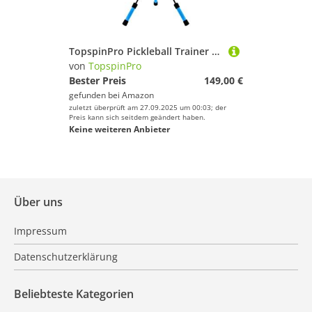
TopspinPro Pickleball Trainer | Das Original | Topspin in 2 Minuten am Tag Lernen | Einzigartiges Pickleball Training
von
TopspinPro
Bester Preis
149,00 €
gefunden bei
Amazon
zuletzt überprüft am 27.09.2025 um 00:03; der
Preis kann sich seitdem geändert haben.
Keine weiteren Anbieter
Über uns
Impressum
Datenschutzerklärung
Beliebteste Kategorien