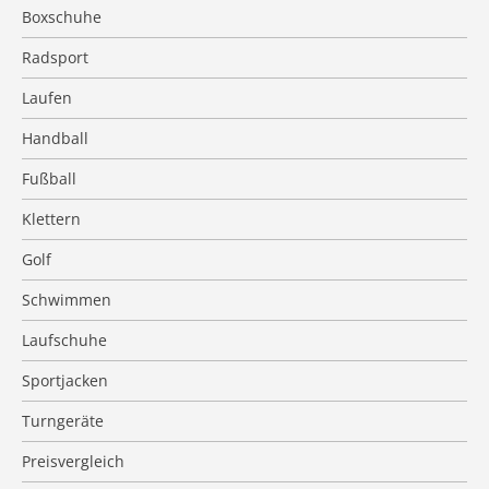
Boxschuhe
Radsport
Laufen
Handball
Fußball
Klettern
Golf
Schwimmen
Laufschuhe
Sportjacken
Turngeräte
Preisvergleich