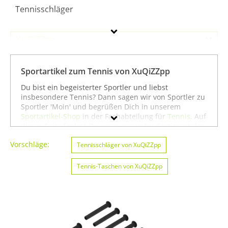
Tennisschläger
XuQiZZpp
Geschlecht
Sportartikel zum Tennis von XuQiZZpp
Preis
Du bist ein begeisterter Sportler und liebst
insbesondere Tennis? Dann sagen wir von Sportler zu
Farbe
Sportler 'Moin' und begrüßen Dich in unserem
Sportartikel-Shop
in der Fachabteilung für
Tennis
. Auf
dieser Seite findest Du unser gesamtes Sortiment der
Marke XuQiZZpp speziell für die Sportart Tennis. Du
Vorschläge:
kannst die Auswahl weiter einschränken, zum Beispiel
Tennisschläger von XuQiZZpp
auf
Angeln von XuQiZZpp
oder
Badminton von
XuQiZZpp
. Wenn Du dagegen nicht gezielt für die
Tennis-Taschen von XuQiZZpp
Sportart Tennis suchst, kannst Du Dich auch auf
unserer Seite mit sämtlichen Sportartikeln von
XuQiZZpp
umsehen. Wir hoffen, dass Du bei uns
findest, was Du suchst, und wünschen Dir weiter viel
Spaß und Erfolg beim Tennis!