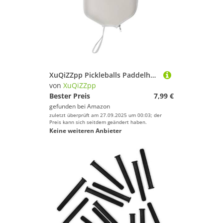
XuQiZZpp Pickleballs Paddelhüllen Paddelärmel Reißverschlüsse Designs Pickleballs Schlägertasche Pickleballs Schlägertasche Schlägerschutz
von
XuQiZZpp
Bester Preis
7,99 €
gefunden bei
Amazon
zuletzt überprüft am 27.09.2025 um 00:03; der
Preis kann sich seitdem geändert haben.
Keine weiteren Anbieter