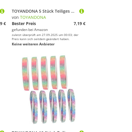
TOYANDONA 5 Stück Teiliges Anti rutsch Griffband für Tennis Badmintonschläger Schweißabsorbierend Dünn Elastisch mit Hervorragender Feuchtigkeitsaufnahme Geeignet für Schlägergriffe und
von
TOYANDONA
9 €
Bester Preis
7,19 €
gefunden bei
Amazon
zuletzt überprüft am 27.09.2025 um 00:03; der
Preis kann sich seitdem geändert haben.
Keine weiteren Anbieter