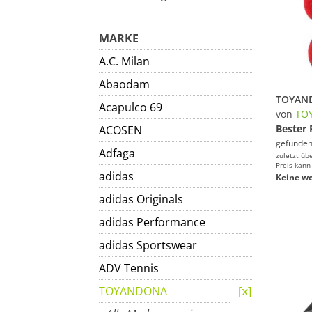
MARKE
A.C. Milan
Abaodam
Acapulco 69
von
TO
Bester 
ACOSEN
gefunden
Adfaga
zuletzt üb
Preis kann
adidas
Keine we
adidas Originals
adidas Performance
adidas Sportswear
ADV Tennis
TOYANDONA