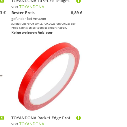
TOYANDONA 10 Stück Teiliges rutschfeste Schweißbänder für Badminton Tennisschläger Pu griffbänder mit Hervorragender Schweißabsorption Langlebige Overgrip Tapes Geeignet für Schläger und
von
TOYANDONA
3 €
Bester Preis
8,89 €
gefunden bei
Amazon
zuletzt überprüft am 27.09.2025 um 00:03; der
Preis kann sich seitdem geändert haben.
Keine weiteren Anbieter
TOYANDONA Racket Edge Protector Klebeband Rot Selbsthaftendes Schutzband für Tischtennis und Tennisschläger Kanten Schutz Strapazierfähiges Vielseitiges Schlägerband für Langlebigen Einsatz
von
TOYANDONA