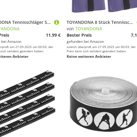
TOYANDONA Tennisschläger Schutzband Rahmenschutz mit Stoßdämpfung Langlebiges Rückstandsloses Schutzband für Wettkampf und Training Geeignet für Verschiedene Tennisschlägerrahmen
TOYANDONA 8 Stück Tennisschlägerkleber Grip-Tape-Tennis Lenkerband Klebriges Griffband für Tennisschläger schwitzeresistent Badminton Grip rutschfestes schweiß Badminton griffband Pu Violett
YANDONA
von
TOYANDONA
Preis
11,99 €
Bester Preis
7,1
 bei
Amazon
gefunden bei
Amazon
erprüft am 27.09.2025 um 00:03; der
zuletzt überprüft am 27.09.2025 um 00:03; der
 sich seitdem geändert haben.
Preis kann sich seitdem geändert haben.
iteren Anbieter
Keine weiteren Anbieter