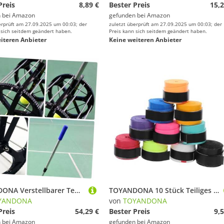
Preis
8,89 €
Bester Preis
15,2
 bei
Amazon
gefunden bei
Amazon
erprüft am 27.09.2025 um 00:03; der
zuletzt überprüft am 27.09.2025 um 00:03; der
 sich seitdem geändert haben.
Preis kann sich seitdem geändert haben.
iteren Anbieter
Keine weiteren Anbieter
TOYANDONA Verstellbarer Tennisball sammler mit Bällen Kapazität Leichter Tennis Ball Roller Schnelles Entleeren Reibungsloses für Training und Turniere
TOYANDONA 10 Stück Teiliges Overgrip Tape für Tennis Badminton und Pickleball rutschfeste Schweißabsorbierende Griffbänder Flexible Einfach zu Installierende Griffband-wickel für
YANDONA
von
TOYANDONA
Preis
54,29 €
Bester Preis
9,5
 bei
Amazon
gefunden bei
Amazon