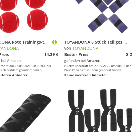
TOYANDONA Rote Trainings-tennisbälle für Mädchen Elastische Langlebige Anfänger-übungsbälle Weiche Farbenfrohe Gummi-tennisbälle für Jugend-Training Rasen Hartplatz und Sandplatz
TOYANDONA 8 Stück Teiliges Griffband Schläger rutschfest Schweißabsorbierend Langlebig Geeignet für Tennis- Badminton Angelruten Einfach zu Montieren
YANDONA
von
TOYANDONA
Preis
14,39 €
Bester Preis
8,2
 bei
Amazon
gefunden bei
Amazon
erprüft am 27.09.2025 um 00:03; der
zuletzt überprüft am 27.09.2025 um 00:03; der
 sich seitdem geändert haben.
Preis kann sich seitdem geändert haben.
iteren Anbieter
Keine weiteren Anbieter