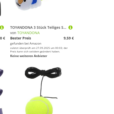
TOYANDONA 3 Stück Teiliges Silikon Tennis Vibrationsdämpfer Koala Form Stoßabsorber für Tennisschläger Arm Schutz Langlebig Robust für Damen und Herren
von
TOYANDONA
0 €
Bester Preis
9,59 €
gefunden bei
Amazon
zuletzt überprüft am 27.09.2025 um 00:03; der
Preis kann sich seitdem geändert haben.
Keine weiteren Anbieter