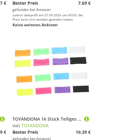
7 €
Bester Preis
7,69 €
gefunden bei
Amazon
zuletzt überprüft am 27.09.2025 um 00:03; der
Preis kann sich seitdem geändert haben.
Keine weiteren Anbieter
TOYANDONA 16 Stück Teiliges rutschfeste Silikon Grip Ringe für Tennis Badmintonschläger Elastische Anti rutsch Band Fixierung für Griffende Vielseitig für Sport Fahrradlenker Geeignet
von
TOYANDONA
9 €
Bester Preis
10,39 €
gefunden bei
Amazon