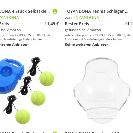
TOYANDONA 4 Stück Selbstklebende Schlägerstreifen Schlägerzubehör Gewichtsstange Für Tennisschläger Gewichtsersatz Tennisschläger Gewichtsstreifen Gewichtsband Gewicht Für
TOYANDONA Tennis Schläger Rahmenschutzband Schwarz mit Gewichtsverstärkung für Erhöhte Stabilität und Langlebigen Schutz bei Training und Wettkampf Einfach Anzubringendes Rückstandsfrei
YANDONA
von
TOYANDONA
Preis
11,49 €
Bester Preis
11,1
 bei
Amazon
gefunden bei
Amazon
erprüft am 27.09.2025 um 00:03; der
zuletzt überprüft am 27.09.2025 um 00:03; der
 sich seitdem geändert haben.
Preis kann sich seitdem geändert haben.
iteren Anbieter
Keine weiteren Anbieter