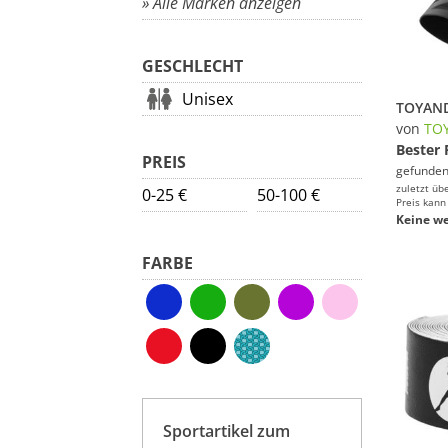
» Alle Marken anzeigen
GESCHLECHT
Unisex
von
TO
Bester 
PREIS
gefunden
zuletzt üb
0-25 €
50-100 €
Preis kann
Keine we
FARBE
Sportartikel zum