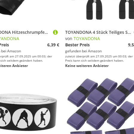
TOYANDONA Hitzeschrumpfendes Griffband für Tischtennisschläger und Motorradlenker Rutschfestes Strapazierfähiges Handgriff Wrap Verstellbar für Stabilität und Schwarz
TOYANDONA 4 Stück Teiliges Silikonbeschichtete H-förmige Racket Balance Strips für Badminton und Tennis Präzise Gewichtsanpassung Professionelles Design Modisch Schwarzes Finish Verbesserte
YANDONA
von
TOYANDONA
Preis
6,39 €
Bester Preis
9,5
 bei
Amazon
gefunden bei
Amazon
erprüft am 27.09.2025 um 00:03; der
zuletzt überprüft am 27.09.2025 um 00:03; der
 sich seitdem geändert haben.
Preis kann sich seitdem geändert haben.
iteren Anbieter
Keine weiteren Anbieter