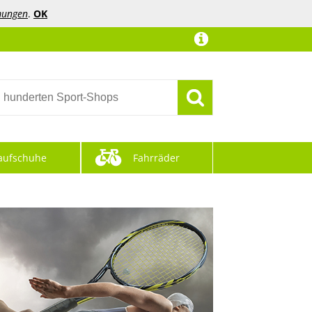
mungen
.
OK
aufschuhe
Fahrräder