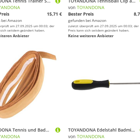
TOYANDONA Tennis Trainer Set mit Rebound-bällen rutschfeste Basis und Elastischem Seil für Anfänger und Fördert Koordinatives Selbsttraining und Gruppenspaß Beim Tennistraining
TOYANDONA Tennisball Clip aus Robustem Kunststoff für Standardbälle Praktisches Trainingszubehör für Tennisliebhaber Kompakt und Platzsparend für Zeitsparendes Ballmanagement Beim Training
YANDONA
von
TOYANDONA
Preis
15,71 €
Bester Preis
8,7
 bei
Amazon
gefunden bei
Amazon
erprüft am 27.09.2025 um 00:03; der
zuletzt überprüft am 27.09.2025 um 00:03; der
 sich seitdem geändert haben.
Preis kann sich seitdem geändert haben.
iteren Anbieter
Keine weiteren Anbieter
TOYANDONA Tennis und Badmintongriffband rutschfest Saugfähig Atmungsaktiv Leicht Elastisch für Komfortablen Halt und Sicheren Griff Beim Tennisschläger und Badmintonschläger Training
TOYANDONA Edelstahl Badminton Tennisschläger Besaitungswerkzeug Spannungsfreigabe Schnurjustierer für Anfänger und Profis Vielseitig Langlebig Präzise Geeignet für Badminton und Tennis
YANDONA
von
TOYANDONA