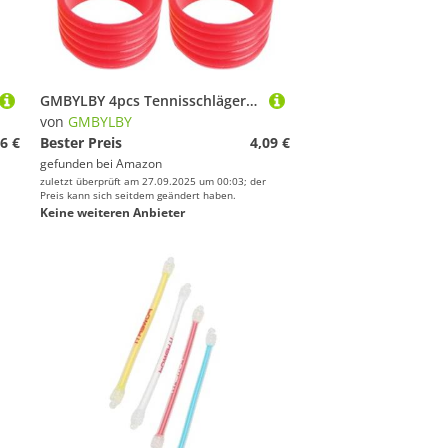
GMBYLBY 4pcs Tennisschläger Silikon Racquet Grip Rings Bänder Nicht Schlupf Gummi Absorptionsüberschreitungen An Ort
von
GMBYLBY
6 €
Bester Preis
4,09 €
gefunden bei
Amazon
zuletzt überprüft am 27.09.2025 um 00:03; der
Preis kann sich seitdem geändert haben.
Keine weiteren Anbieter