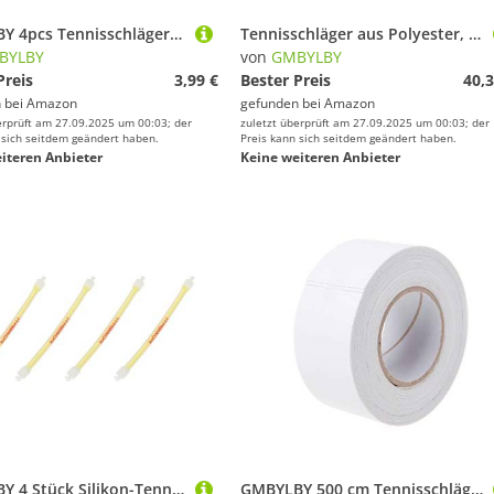
GMBYLBY 4pcs Tennisschläger Silikon Racquet Grip Rings Bänder Nicht Schlupf Gummi Absorptionsüberschreitungen An Ort
Tennisschläger aus Polyester, für Training, Sport, Schlägersaiten, Übung, primärer harter Draht, 1,25/1,3 mm, Tennisschläger, Sportschläger
BYLBY
von
GMBYLBY
Preis
3,99 €
Bester Preis
40,3
 bei
Amazon
gefunden bei
Amazon
erprüft am 27.09.2025 um 00:03; der
zuletzt überprüft am 27.09.2025 um 00:03; der
 sich seitdem geändert haben.
Preis kann sich seitdem geändert haben.
iteren Anbieter
Keine weiteren Anbieter
GMBYLBY 4 Stück Silikon-Tennis-Racket Stoßdämpfer Absroctorometer, mehrfarbig
GMBYLBY 500 cm Tennisschläger Für Zum Schutz Band Reduzieren Sie Den Aufprall Und Reibungsaufkleberschläger Protbälle Wanderer Vorgeschnitten