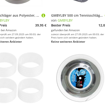
Tennisschläger aus Polyester, für Training, Sport, Schlägersaiten, Übung, primärer harter Draht, 1,25/1,3 mm, Tennisschläger, Sportschläger
GMBYLBY 500 cm Tennisschläger Für Zum Schutz Band Reduzieren Sie Den Aufprall Und Reibungsaufkleberschläger Protbälle Wanderer Vorgeschnitten
BYLBY
von
GMBYLBY
Preis
39,95 €
Bester Preis
12,0
 bei
Amazon
gefunden bei
Amazon
erprüft am 27.09.2025 um 00:03; der
zuletzt überprüft am 27.09.2025 um 00:03; der
 sich seitdem geändert haben.
Preis kann sich seitdem geändert haben.
iteren Anbieter
Keine weiteren Anbieter