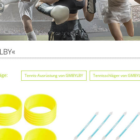
LBY«
äge:
Tennis-Ausrüstung von GMBYLBY
Tennisschläger von GMBY