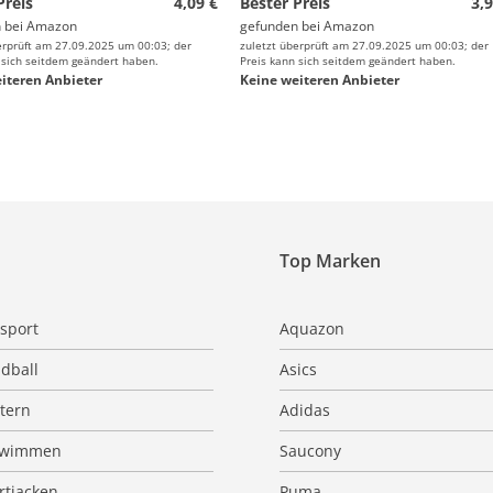
Preis
4,09 €
Bester Preis
3,9
 bei
Amazon
gefunden bei
Amazon
erprüft am 27.09.2025 um 00:03; der
zuletzt überprüft am 27.09.2025 um 00:03; der
 sich seitdem geändert haben.
Preis kann sich seitdem geändert haben.
iteren Anbieter
Keine weiteren Anbieter
Top Marken
sport
Aquazon
dball
Asics
ttern
Adidas
hwimmen
Saucony
rtjacken
Puma