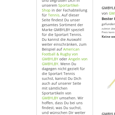
und begrüßen Dich in
unserem
Sportartikel-
Shop
in der Fachabteilung
von
GM
für
Tennis
. Auf dieser
Bester 
Seite findest Du unser
gefunden
gesamtes Sortiment der
zuletzt üb
Marke GMBYLBY speziell
Preis kann
für die Sportart Tennis.
Keine we
Du kannst die Auswahl
weiter einschränken, zum
Beispiel auf
American
Football & Rugby von
GMBYLBY
oder
Angeln von
GMBYLBY
. Wenn Du
dagegen nicht gezielt für
die Sportart Tennis
suchst, kannst Du Dich
auch auf unserer Seite
mit sämtlichen
Sportartikeln von
GMBYLBY
umsehen. Wir
hoffen, dass Du bei uns
findest, was Du suchst,
und wünschen Dir weiter