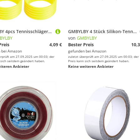
GMBYLBY 4pcs Tennisschläger Silikon Racquet Grip Rings Bänder Nicht Schlupf Gummi Absorptionsüberschreitungen An Ort
GMBYLBY 4 Stück Silikon-Tennis-Racket Stoßdämpfer Absroctorometer, mehrfarbig
BYLBY
von
GMBYLBY
Preis
4,09 €
Bester Preis
10,3
 bei
Amazon
gefunden bei
Amazon
erprüft am 27.09.2025 um 00:03; der
zuletzt überprüft am 27.09.2025 um 00:03; der
 sich seitdem geändert haben.
Preis kann sich seitdem geändert haben.
iteren Anbieter
Keine weiteren Anbieter