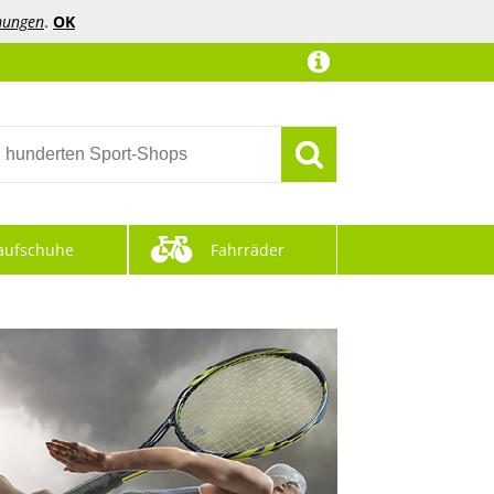
mungen
.
OK
aufschuhe
Fahrräder