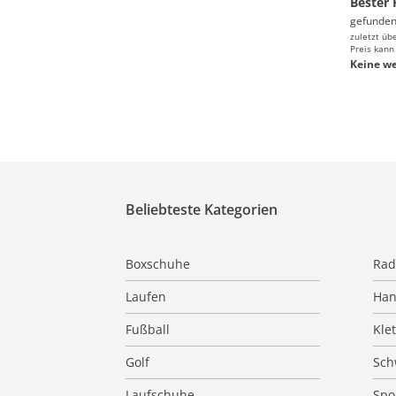
Bester 
gefunden
zuletzt üb
Preis kann
Keine we
Beliebteste Kategorien
Boxschuhe
Rad
Laufen
Han
Fußball
Kle
Golf
Sc
Laufschuhe
Spo