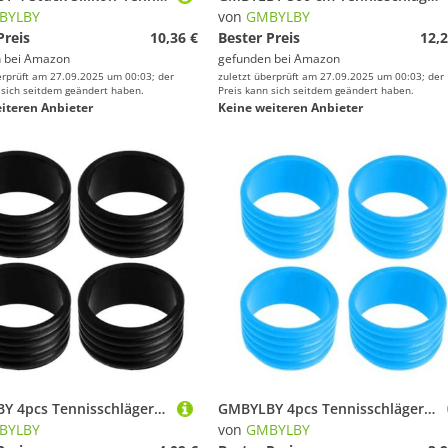
BYLBY
von
GMBYLBY
Preis
10,36 €
Bester Preis
12,2
 bei
Amazon
gefunden bei
Amazon
erprüft am 27.09.2025 um 00:03; der
zuletzt überprüft am 27.09.2025 um 00:03; der
 sich seitdem geändert haben.
Preis kann sich seitdem geändert haben.
iteren Anbieter
Keine weiteren Anbieter
GMBYLBY 4pcs Tennisschläger Silikon Racquet Grip Rings Bänder Nicht Schlupf Gummi Absorptionsüberschreitungen An Ort
GMBYLBY 4pcs Tennisschläger Silikon Racquet Grip Rings Bänder Nicht Schlupf Gummi Absorptionsüberschreitungen An Ort
BYLBY
von
GMBYLBY