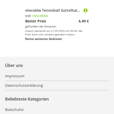
mivceklw Tennisball Gürtelhalter Klemme, Hüftgurt Clip Tennisball Halter, Sicherer Griff Sporthalter Für Anfänger Fitness Enthusiasten Spieler Sportler
von
mivceklw
Bester Preis
6,49 €
gefunden bei
Amazon
zuletzt überprüft am 27.09.2025 um 00:03; der
Preis kann sich seitdem geändert haben.
Keine weiteren Anbieter
Über uns
Impressum
Datenschutzerklärung
Beliebteste Kategorien
Boxschuhe