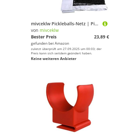
mivceklw Pickleballs-Netz | Pickleballs-Netz für Indoor- und Outdoor-Training, verstellbare Höhe, Sportspiel-Übungsgeräte für Fitnessstudio, Hof, Outdoor, Hinterhof, Schule, Auffahrt, Plätze
von
mivceklw
Bester Preis
23,89 €
gefunden bei
Amazon
zuletzt überprüft am 27.09.2025 um 00:03; der
Preis kann sich seitdem geändert haben.
Keine weiteren Anbieter