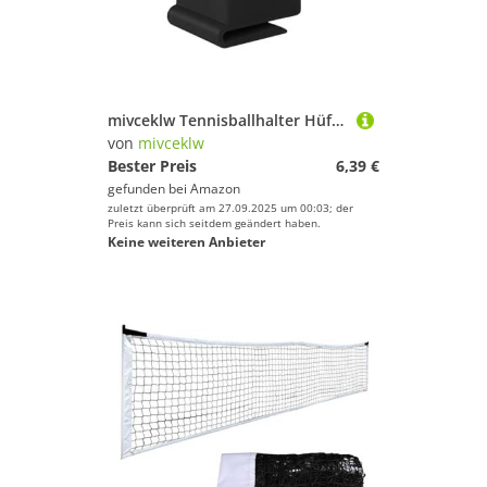
mivceklw Tennisballhalter Hüftclip - Tennisball Organizer Hüftgurt Clip,Sportzubehör Aufbewahrung Sichere Griffhalterung für Garten Turnier Fitness Outdoor Training
von
mivceklw
Bester Preis
6,39 €
gefunden bei
Amazon
zuletzt überprüft am 27.09.2025 um 00:03; der
Preis kann sich seitdem geändert haben.
Keine weiteren Anbieter