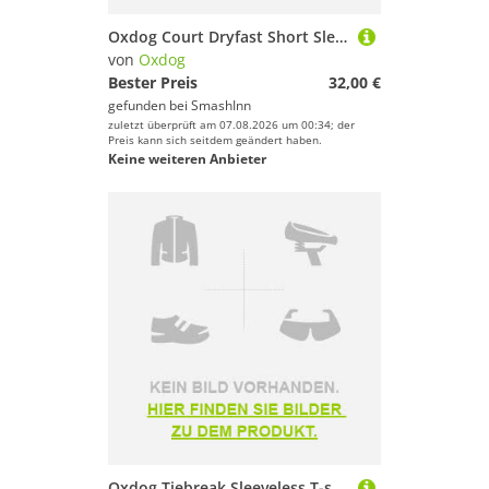
Oxdog Court Dryfast Short Sleeve T-shirt Blau S Mann
von
Oxdog
Bester Preis
32,00 €
gefunden bei
SmashInn
zuletzt überprüft am 07.08.2026 um 00:34; der
Preis kann sich seitdem geändert haben.
Keine weiteren Anbieter
Oxdog Tiebreak Sleeveless T-shirt Schwarz XL Frau