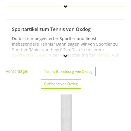
Oxdog
Geschlecht
Sportartikel zum Tennis von Oxdog
Preis
Du bist ein begeisterter Sportler und liebst
insbesondere Tennis? Dann sagen wir von Sportler zu
Farbe
Sportler 'Moin' und begrüßen Dich in unserem
Sportartikel-Shop
in der Fachabteilung für
Tennis
. Auf
dieser Seite findest Du unser gesamtes Sortiment der
Marke Oxdog speziell für die Sportart Tennis. Du
Vorschläge:
kannst die Auswahl weiter einschränken, zum Beispiel
Tennis-Bekleidung von Oxdog
auf
Eishockey von Oxdog
oder
Feldhockey von Oxdog
.
Wenn Du dagegen nicht gezielt für die Sportart
Griffband von Oxdog
Tennis suchst, kannst Du Dich auch auf unserer Seite
mit sämtlichen Sportartikeln von
Oxdog
umsehen. Wir
hoffen, dass Du bei uns findest, was Du suchst, und
wünschen Dir weiter viel Spaß und Erfolg beim
Tennis!