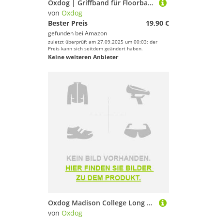
Oxdog | Griffband für Floorball Unihockey Schläger, Top Qualität für den professionellen Einsatz, für alle Fabrikate passend (Grey)
von
Oxdog
Bester Preis
19,90 €
gefunden bei
Amazon
zuletzt überprüft am 27.09.2025 um 00:03; der
Preis kann sich seitdem geändert haben.
Keine weiteren Anbieter
Oxdog Madison College Long Sleeve T-shirt Blau S Mann
von
Oxdog