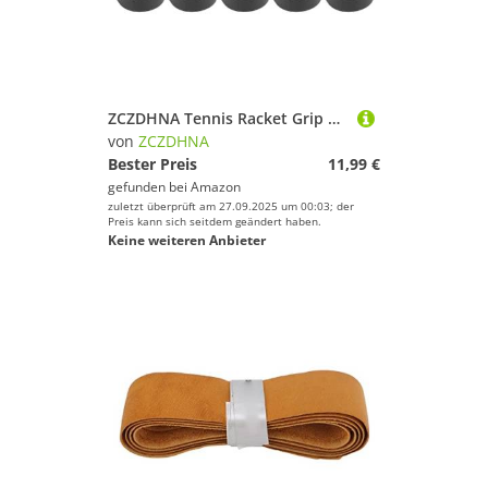
ZCZDHNA Tennis Racket Grip Tape 10Pcs | Non - Slip & Sweat Absorbent Overgrips | PU Material for Badminton/Squash Rackets/Fishing Rods | Comfortable & Easy to Install (Black)
von
ZCZDHNA
Bester Preis
11,99 €
gefunden bei
Amazon
zuletzt überprüft am 27.09.2025 um 00:03; der
Preis kann sich seitdem geändert haben.
Keine weiteren Anbieter