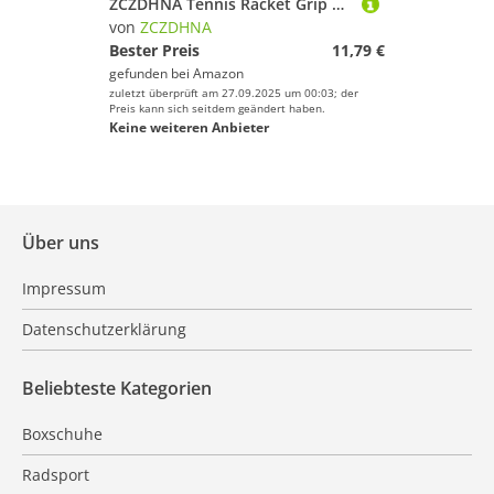
ZCZDHNA Tennis Racket Grip Tape 10Pcs | Non - Slip & Sweat Absorbent Overgrips | PU Material for Badminton/Squash Rackets/Fishing Rods | Comfortable & Easy to Install (Mixed Color)
von
ZCZDHNA
Bester Preis
11,79 €
gefunden bei
Amazon
zuletzt überprüft am 27.09.2025 um 00:03; der
Preis kann sich seitdem geändert haben.
Keine weiteren Anbieter
Über uns
Impressum
Datenschutzerklärung
Beliebteste Kategorien
Boxschuhe
Radsport