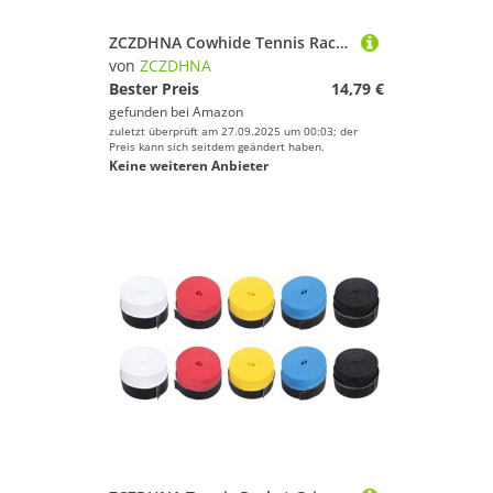
ZCZDHNA Cowhide Tennis Racquet Replacement Grips | Overgrip for Enhanced Hitting Feel | Handle Tape for Badminton/Squash/Fishing | 100cm with Adhesive (Black)
von
ZCZDHNA
Bester Preis
14,79 €
gefunden bei
Amazon
zuletzt überprüft am 27.09.2025 um 00:03; der
Preis kann sich seitdem geändert haben.
Keine weiteren Anbieter