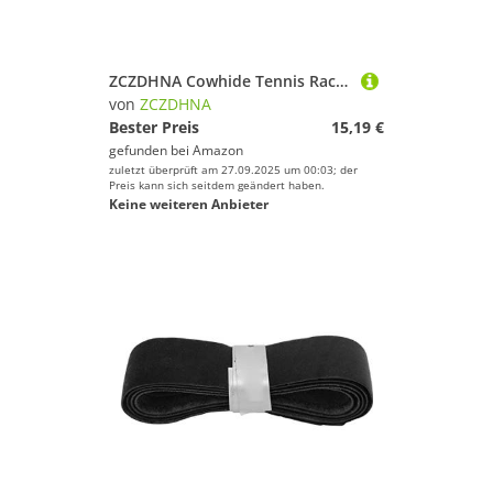
ZCZDHNA Cowhide Tennis Racquet Replacement Grips | Overgrip for Enhanced Hitting Feel | Handle Tape for Badminton/Squash/Fishing | 100cm with Adhesive (Light Brown)
von
ZCZDHNA
Bester Preis
15,19 €
gefunden bei
Amazon
zuletzt überprüft am 27.09.2025 um 00:03; der
Preis kann sich seitdem geändert haben.
Keine weiteren Anbieter