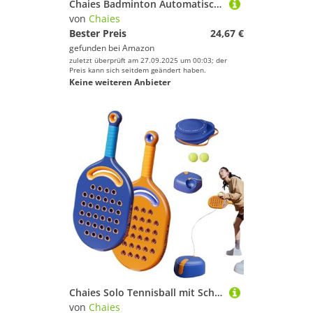
Chaies Badminton Automatisches Badminton – Tragbares automatisches Shuttle – Übungsgerät für Solo-Tennis, praktisch für Anfänger
von
Chaies
Bester Preis
24,67 €
gefunden bei
Amazon
zuletzt überprüft am 27.09.2025 um 00:03; der
Preis kann sich seitdem geändert haben.
Keine weiteren Anbieter
Chaies Solo Tennisball mit Schnur, Tennistrainer Reboder, Solo Tennis Practice Trainer Ball mit Schnur – Trainingsgerät für Tennis mit langem elastischem Seil
von
Chaies