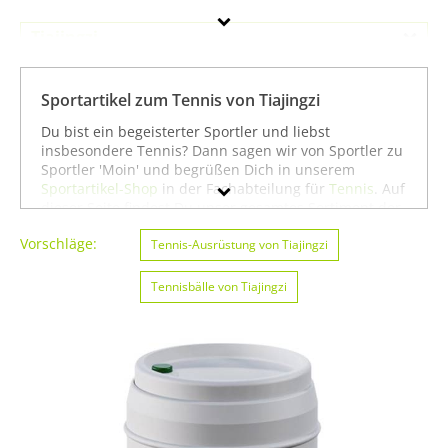
Tiajingzi
Geschlecht
Sportartikel zum Tennis von Tiajingzi
Preis
Du bist ein begeisterter Sportler und liebst
insbesondere Tennis? Dann sagen wir von Sportler zu
Farbe
Sportler 'Moin' und begrüßen Dich in unserem
Sportartikel-Shop
in der Fachabteilung für
Tennis
. Auf
dieser Seite findest Du unser gesamtes Sortiment der
Marke Tiajingzi speziell für die Sportart Tennis. Du
Vorschläge:
kannst die Auswahl weiter einschränken, zum Beispiel
Tennis-Ausrüstung von Tiajingzi
auf
Angeln von Tiajingzi
oder
Basketball von Tiajingzi
.
Wenn Du dagegen nicht gezielt für die Sportart
Tennisbälle von Tiajingzi
Tennis suchst, kannst Du Dich auch auf unserer Seite
mit sämtlichen Sportartikeln von
Tiajingzi
umsehen.
Wir hoffen, dass Du bei uns findest, was Du suchst,
und wünschen Dir weiter viel Spaß und Erfolg beim
Tennis!