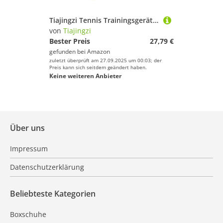
Tiajingzi Tennis Trainingsgerät | Trainingshilfe Zum Schlagübungen - Tragbares Übungszubehör Schläger Korrektor Für Anfänger Frauen Männer Jugendliche Erwachsene Alle Altersgruppen
von
Tiajingzi
Bester Preis
27,79 €
gefunden bei
Amazon
zuletzt überprüft am 27.09.2025 um 00:03; der
Preis kann sich seitdem geändert haben.
Keine weiteren Anbieter
Über uns
Impressum
Datenschutzerklärung
Beliebteste Kategorien
Boxschuhe