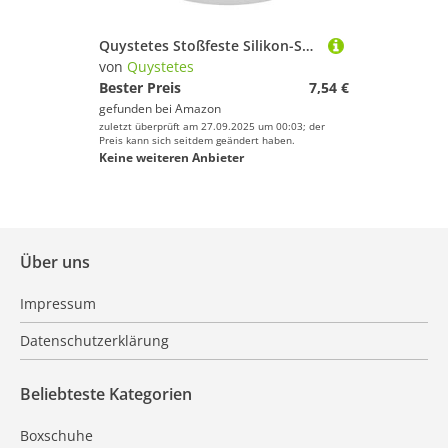
Quystetes Stoßfeste Silikon-Schutzhülle für Tennisschläger mit , Endkappe, Zubehör, Griffring, Schläger, Sport, Overgrip
von
Quystetes
Bester Preis
7,54 €
gefunden bei
Amazon
zuletzt überprüft am 27.09.2025 um 00:03; der
Preis kann sich seitdem geändert haben.
Keine weiteren Anbieter
Über uns
Impressum
Datenschutzerklärung
Beliebteste Kategorien
Boxschuhe