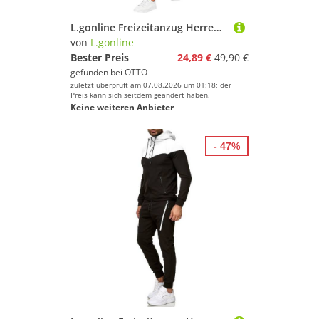
L.gonline Freizeitanzug Herren Jogginganzug einfarbig 100% BW 586 Blau S (Kapuzenjacke mit Reißverschluss, Hose, 2-tlg), Fitness Freizeit Casual
von
L.gonline
Bester Preis
24,89 €
49,90 €
gefunden bei
OTTO
zuletzt überprüft am 07.08.2026 um 01:18; der
Preis kann sich seitdem geändert haben.
Keine weiteren Anbieter
- 47%