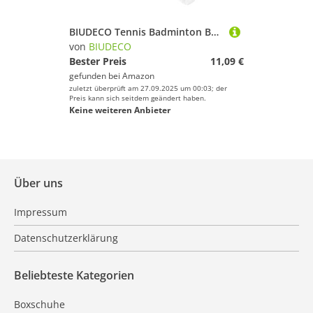
BIUDECO Tennis Badminton Besaitungswerkzeug String Puller für Tennisschläger und Badmintonschläger Komfortabel und Einfach zu Bedienen Geeignet für Präzises Besaiten
von
BIUDECO
Bester Preis
11,09 €
gefunden bei
Amazon
zuletzt überprüft am 27.09.2025 um 00:03; der
Preis kann sich seitdem geändert haben.
Keine weiteren Anbieter
Über uns
Impressum
Datenschutzerklärung
Beliebteste Kategorien
Boxschuhe