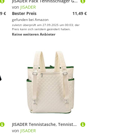
JISADER Pack Tennisschläger Griffbänder, Weiches, Bequemes Schweißband, Hohe Leistung, für Pickleball, Weiß
von
JISADER
9 €
Bester Preis
11,49 €
gefunden bei
Amazon
zuletzt überprüft am 27.09.2025 um 00:03; der
Preis kann sich seitdem geändert haben.
Keine weiteren Anbieter
JISADER Tennistasche, Tennistragetasche, Pickleball Rucksack, Schlägertasche Fürs Training, Beige
von
JISADER