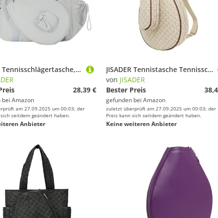
JISADER Tennisschlägertasche, Schlägertasche, Outdoor-Fitness, Mehrzweck, tragbar, für Spieler, trendig, Anfänger, Schlägerhalter, Tennishandtasche, Blau
JISADER Tennistasche Tennisschläger Abdeckung Tasche wasserdichte Tragetasche Umhängetasche
ADER
von
JISADER
Preis
28,39 €
Bester Preis
38,4
 bei
Amazon
gefunden bei
Amazon
erprüft am 27.09.2025 um 00:03; der
zuletzt überprüft am 27.09.2025 um 00:03; der
 sich seitdem geändert haben.
Preis kann sich seitdem geändert haben.
iteren Anbieter
Keine weiteren Anbieter