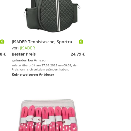
JISADER Tennistasche, Sportrucksack, Leichte Schläger Umhängetasche Aus Oxford Stoff für Männer Und Frauen, Geeignet für Badminton, GrÜn
von
JISADER
8 €
Bester Preis
24,79 €
gefunden bei
Amazon
zuletzt überprüft am 27.09.2025 um 00:03; der
Preis kann sich seitdem geändert haben.
Keine weiteren Anbieter