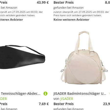
Preis
43,99 €
Bester Preis
8,0
 bei
Amazon
gefunden bei
Amazon
erprüft am 27.09.2025 um 00:03; der
zuletzt überprüft am 27.09.2025 um 00:03; der
 sich seitdem geändert haben.
Preis kann sich seitdem geändert haben.
iteren Anbieter
Keine weiteren Anbieter
JISADER Tennisschläger-Abdeckung, Aufbewahrungstasche, professioneller Sportschutz, Schlägerhalter, Badminton-Tasche für Jugendliche, Erwachsene, Männer,
JISADER Badmintonschläger Umhängetasche, Damen Tennis Sporttasche, Tragbare Tennisschläger Tragetasche, Weiß
ADER
von
JISADER
Preis
7,69 €
Bester Preis
23,9
 bei
Amazon
gefunden bei
Amazon