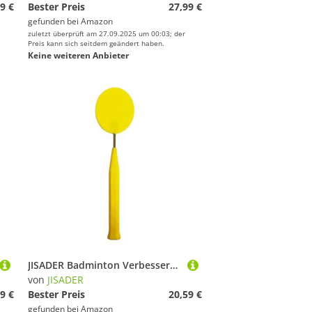
9 €
Bester Preis
27,99 €
gefunden bei
Amazon
zuletzt überprüft am 27.09.2025 um 00:03; der
Preis kann sich seitdem geändert haben.
Keine weiteren Anbieter
JISADER Badminton Verbesserungsgerät, Action Rod Kraftwerkzeug, Trainingsgerät mit Eingebautem Gewicht Zur Simulation von Widerstand, 34.4 cm X 8.6 cm X
von
JISADER
9 €
Bester Preis
20,59 €
gefunden bei
Amazon