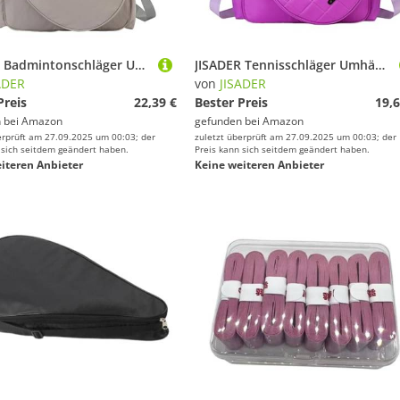
JISADER Badmintonschläger Umhängetasche, Damen Tennis Sporttasche, Tragbare Tennisschläger Tragetasche, Grau
JISADER Tennisschläger Umhängetasche, Badminton Tasche, Tragbare Tragetasche mit Verstellbarem Schultergurt, Tennisschläger Handtasche, Lila
ADER
von
JISADER
Preis
22,39 €
Bester Preis
19,6
 bei
Amazon
gefunden bei
Amazon
erprüft am 27.09.2025 um 00:03; der
zuletzt überprüft am 27.09.2025 um 00:03; der
 sich seitdem geändert haben.
Preis kann sich seitdem geändert haben.
iteren Anbieter
Keine weiteren Anbieter