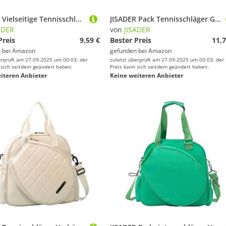
JISADER Vielseitige Tennisschläger Hülle, Tragetasche für Spieler, Jugendliche Und Erwachsene
JISADER Pack Tennisschläger Griffbänder, Weiches, Bequemes Schweißband, Hohe Leistung, für Pickleball, Hell-pink
ADER
von
JISADER
Preis
9,59 €
Bester Preis
11,7
 bei
Amazon
gefunden bei
Amazon
erprüft am 27.09.2025 um 00:03; der
zuletzt überprüft am 27.09.2025 um 00:03; der
 sich seitdem geändert haben.
Preis kann sich seitdem geändert haben.
iteren Anbieter
Keine weiteren Anbieter