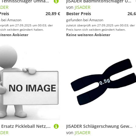
JISADER Tennisschläger Umhängetasche, Badminton Tasche, Tragbare Tragetasche mit Verstellbarem Schultergurt, Tennisschläger Handtasche, Beige
JISADER Badmintonschläger Umhängetasche, Damen Tennis Sporttasche, Tragbare Tennisschläger Tragetasche, GrÜn
ADER
von
JISADER
Preis
20,89 €
Bester Preis
26,6
 bei
Amazon
gefunden bei
Amazon
erprüft am 27.09.2025 um 00:03; der
zuletzt überprüft am 27.09.2025 um 00:03; der
 sich seitdem geändert haben.
Preis kann sich seitdem geändert haben.
iteren Anbieter
Keine weiteren Anbieter
JISADER Ersatz Pickleball Netz, Sportnetz, Tragbare Platzausrüstung, Standardgröße, Polyester, Geeignet für Tour Spieler
JISADER Schlägerschwung Gewichtstrainingshilfe Krafttrainingsgeräte Gewichtszugabewerkzeug Und Geeignet für, Schwarz
ADER
von
JISADER