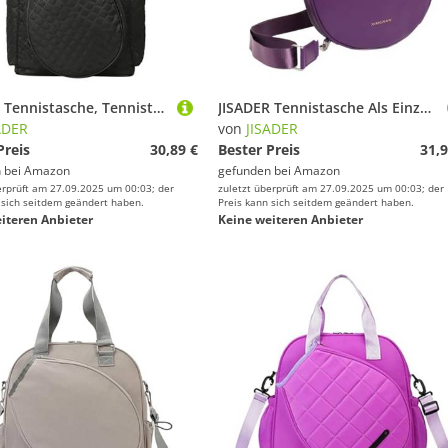
JISADER Tennistasche, Tennistragetasche, Pickleball Rucksack, Schlägertasche Fürs Training, Schwarz
JISADER Tennistasche Als Einzelschultertasche Und Schlägerschutz Aus Glattem PU mit Gurt für Pickleball Tennis Und Squash für Sportliche Aktivitäten, Violett
ADER
von
JISADER
Preis
30,89 €
Bester Preis
31,9
 bei
Amazon
gefunden bei
Amazon
erprüft am 27.09.2025 um 00:03; der
zuletzt überprüft am 27.09.2025 um 00:03; der
 sich seitdem geändert haben.
Preis kann sich seitdem geändert haben.
iteren Anbieter
Keine weiteren Anbieter