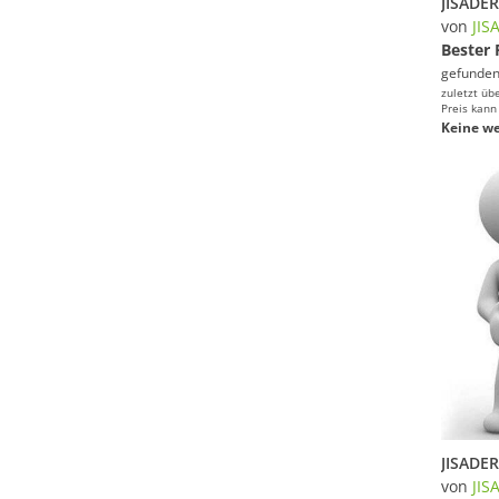
von
JIS
Bester 
gefunden
zuletzt üb
Preis kann
Keine we
von
JIS