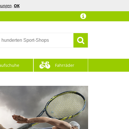
mungen
.
OK
aufschuhe
Fahrräder