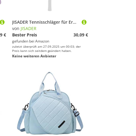
JISADER Tennisschläger für Erwachsene, Leicht Und Tragbar, Ideal für Anfänger, Ideal Zum Tennisüben Am Strand, Im Sommer Oder Im Garten, GrÜn
von
JISADER
9 €
Bester Preis
30,09 €
gefunden bei
Amazon
zuletzt überprüft am 27.09.2025 um 00:03; der
Preis kann sich seitdem geändert haben.
Keine weiteren Anbieter