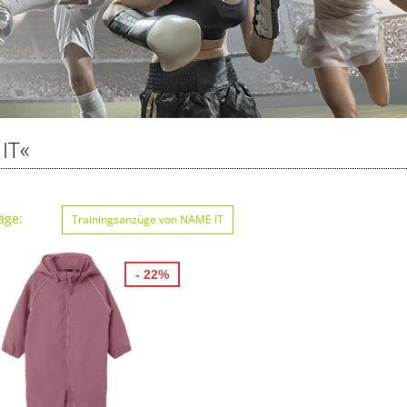
IT«
äge:
Trainingsanzüge von NAME IT
- 22%