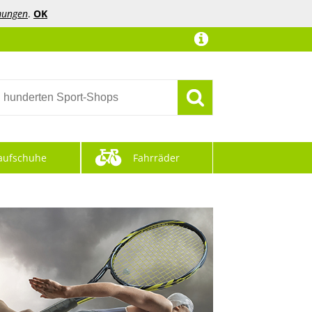
mungen
.
OK
aufschuhe
Fahrräder