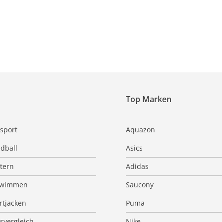
Top Marken
sport
Aquazon
dball
Asics
ttern
Adidas
hwimmen
Saucony
rtjacken
Puma
isvergleich
Nike