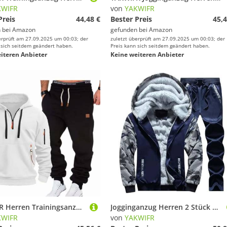
KWIFR
von
YAKWIFR
Preis
44,48 €
Bester Preis
45,4
 bei
Amazon
gefunden bei
Amazon
erprüft am 27.09.2025 um 00:03; der
zuletzt überprüft am 27.09.2025 um 00:03; der
 sich seitdem geändert haben.
Preis kann sich seitdem geändert haben.
iteren Anbieter
Keine weiteren Anbieter
YAKWIFR Herren Trainingsanzug - 2 Teiliges - Hoodies Und Hose - Mit Taschen Und Reißverschluss - Sport Fitness Gym Jogginganzuge - Halloween/Weihnachten/GeschenkWhite,2XL
Jogginganzug Herren 2 Stück Winter Fleece Trainingsanzug Set Sportanzug Kapuzenjacke Mit Reißverschluss Und Jogginghose Y2K Hip Hop Streetwear Blue,L
KWIFR
von
YAKWIFR