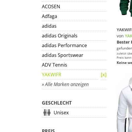
ACOSEN
Adfaga
adidas
adidas Originals
von
YA
Bester 
adidas Performance
gefunden
zuletzt üb
adidas Sportswear
Preis kann
Keine we
ADV Tennis
YAKWIFR
» Alle Marken anzeigen
GESCHLECHT
Unisex
PREIS