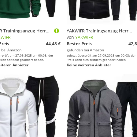
YAKWIFR Trainingsanzug Herren 2 Teiliges Sportanzuge Jogging Anzug Set Baggy Hoodies Mit Hose Sport Fitness Gym Freizeitanzug Streetwear Herbst Winter Green,XL
YAKWIFR Trainingsanzug Herren Sweatshirt-Set Fitness Baumwolle Freizeitanzug Bequemer Streatwear Sweatjacke Sporthose Herbst-/Wintergeschenk Black,L
KWIFR
von
YAKWIFR
Preis
44,48 €
Bester Preis
42,8
 bei
Amazon
gefunden bei
Amazon
erprüft am 27.09.2025 um 00:03; der
zuletzt überprüft am 27.09.2025 um 00:03; der
 sich seitdem geändert haben.
Preis kann sich seitdem geändert haben.
iteren Anbieter
Keine weiteren Anbieter