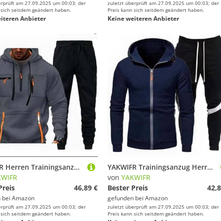
erprüft am 27.09.2025 um 00:03; der
zuletzt überprüft am 27.09.2025 um 00:03; der
 sich seitdem geändert haben.
Preis kann sich seitdem geändert haben.
iteren Anbieter
Keine weiteren Anbieter
YAKWIFR Herren Trainingsanzuge Sportanzuge Sport Fitness Gym Freizeitanzug Herbst Winter Hoodies Mit Hose 2 Teiliges Jogginganzug Halloween/Weihnachten/Geschenk Grey,3XL
YAKWIFR Trainingsanzug Herren Sweatshirt-Set Fitness Baumwolle Freizeitanzug Bequemer Streatwear Sweatjacke Sporthose Herbst-/Wintergeschenk Blue,2XL
KWIFR
von
YAKWIFR
Preis
46,89 €
Bester Preis
42,8
 bei
Amazon
gefunden bei
Amazon
erprüft am 27.09.2025 um 00:03; der
zuletzt überprüft am 27.09.2025 um 00:03; der
 sich seitdem geändert haben.
Preis kann sich seitdem geändert haben.