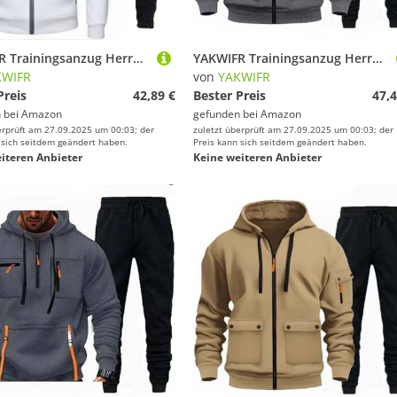
YAKWIFR Trainingsanzug Herren Sweatshirt-Set Fitness Baumwolle Freizeitanzug Bequemer Streatwear Sweatjacke Sporthose Herbst-/WintergeschenkWhite,M
YAKWIFR Trainingsanzug Herren Jogginganzug Y2K Baumwolle Hoodies Und Sporthose Mit Kordelzug Und Reißverschluss, Herbst Winter Halloween Streetwear Grey 01,L
KWIFR
von
YAKWIFR
Preis
42,89 €
Bester Preis
47,4
 bei
Amazon
gefunden bei
Amazon
erprüft am 27.09.2025 um 00:03; der
zuletzt überprüft am 27.09.2025 um 00:03; der
 sich seitdem geändert haben.
Preis kann sich seitdem geändert haben.
iteren Anbieter
Keine weiteren Anbieter