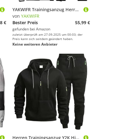
YAKWIFR Trainingsanzug Herren Winter Fleece Baumwoll Jogginganzug Y2K Freizeitanzug Reißverschluss Kapuzenjacke Und Jogginghose 2 Teiliges Fitness Gym Streetwear Sportbekleidung Black,L
von
YAKWIFR
8 €
Bester Preis
55,99 €
gefunden bei
Amazon
zuletzt überprüft am 27.09.2025 um 00:03; der
Preis kann sich seitdem geändert haben.
Keine weiteren Anbieter
Herren Trainingsanzug Y2K Hip Hop Streetwear Jogginganzug Reißverschluss, Pullover Mit Taschen Und Sporthosen Zweiteiliges Sportanzug SportbekleidungBlack,XL