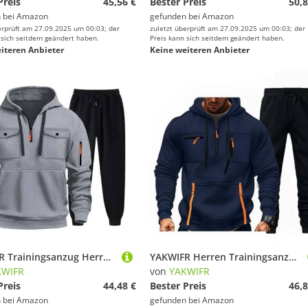
Preis
45,56 €
Bester Preis
50,8
 bei
Amazon
gefunden bei
Amazon
erprüft am 27.09.2025 um 00:03; der
zuletzt überprüft am 27.09.2025 um 00:03; der
 sich seitdem geändert haben.
Preis kann sich seitdem geändert haben.
iteren Anbieter
Keine weiteren Anbieter
YAKWIFR Trainingsanzug Herren 2 Teiliges Sportanzuge Jogging Anzug Set Baggy Hoodies Mit Hose Sport Fitness Gym Freizeitanzug Streetwear Herbst Winter Grey 01,L
YAKWIFR Herren Trainingsanzuge Sportanzuge Sport Fitness Gym Freizeitanzug Herbst Winter Hoodies Mit Hose 2 Teiliges Jogginganzug Halloween/Weihnachten/Geschenk Blue,2XL
KWIFR
von
YAKWIFR
Preis
44,48 €
Bester Preis
46,8
 bei
Amazon
gefunden bei
Amazon