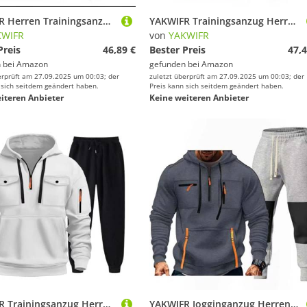
YAKWIFR Herren Trainingsanzuge Sportanzuge Sport Fitness Gym Freizeitanzug Herbst Winter Hoodies Mit Hose 2 Teiliges Jogginganzug Halloween/Weihnachten/Geschenk Grey,XL
YAKWIFR Trainingsanzug Herren Jogginganzug Y2K Baumwolle Hoodies Und Sporthose Mit Kordelzug Und Reißverschluss, Herbst Winter Halloween Streetwear Brown,3XL
KWIFR
von
YAKWIFR
Preis
46,89 €
Bester Preis
47,4
 bei
Amazon
gefunden bei
Amazon
erprüft am 27.09.2025 um 00:03; der
zuletzt überprüft am 27.09.2025 um 00:03; der
 sich seitdem geändert haben.
Preis kann sich seitdem geändert haben.
iteren Anbieter
Keine weiteren Anbieter
YAKWIFR Trainingsanzug Herren 2 Teiliges Sportanzuge Jogging Anzug Set Baggy Hoodies Mit Hose Sport Fitness Gym Freizeitanzug Streetwear Herbst Winter White,M
YAKWIFR Jogginganzug Herren - Y2K Baumwolle Trainingsanzug - Hoodies Und Hose - Mit Taschen Und Reißverschluss - Herbst Winter - Sport Fitness Gym Streetwear Freizeitanzug Grey,XL