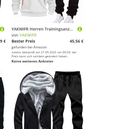
YAKWIFR Herren Trainingsanzug - 2 Teiliges - Hoodies Und Hose - Mit Taschen Und Reißverschluss - Sport Fitness Gym Jogginganzuge - Halloween/Weihnachten/GeschenkWhite,M
von
YAKWIFR
9 €
Bester Preis
45,56 €
gefunden bei
Amazon
zuletzt überprüft am 27.09.2025 um 00:03; der
Preis kann sich seitdem geändert haben.
Keine weiteren Anbieter