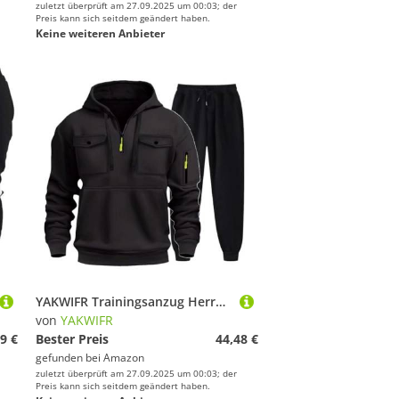
zuletzt überprüft am 27.09.2025 um 00:03; der
Preis kann sich seitdem geändert haben.
Keine weiteren Anbieter
YAKWIFR Trainingsanzug Herren 2 Teiliges Sportanzuge Jogging Anzug Set Baggy Hoodies Mit Hose Sport Fitness Gym Freizeitanzug Streetwear Herbst Winter Black,M
von
YAKWIFR
9 €
Bester Preis
44,48 €
gefunden bei
Amazon
zuletzt überprüft am 27.09.2025 um 00:03; der
Preis kann sich seitdem geändert haben.