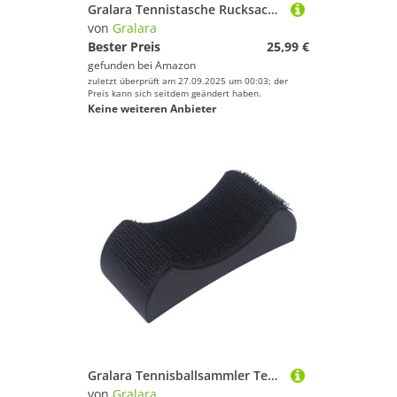
Gralara Tennistasche Rucksack Umhängetasche Paddeltasche Flexibel Tragbar Aus Widerstandsfähigem Nylongewebe für Den Sportplatz, Rosa
von
Gralara
Bester Preis
25,99 €
gefunden bei
Amazon
zuletzt überprüft am 27.09.2025 um 00:03; der
Preis kann sich seitdem geändert haben.
Keine weiteren Anbieter
Gralara Tennisballsammler Tennisballaufheber Ballaufnahmewerkzeug Ballgreifer aus Stabilem PP Material mit Komfortabler Handhabung für Sporttraining
von
Gralara