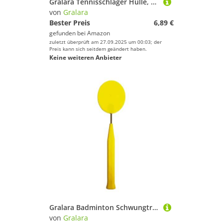
Gralara Tennisschläger Hülle, Tragbarer Schlägerschutz für Männer Und Frauen
von
Gralara
Bester Preis
6,89 €
gefunden bei
Amazon
zuletzt überprüft am 27.09.2025 um 00:03; der
Preis kann sich seitdem geändert haben.
Keine weiteren Anbieter
Gralara Badminton Schwungtrainer Widerstandstrainer Solotrainer Und Übungshilfe Zur Schulung Der Grifftechnik Und Schlagkraft Aus Langlebigem Metall für Spie, 34.4 cm X 8.6 cm X
von
Gralara