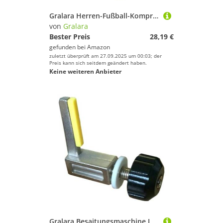
Gralara Herren-Fußball-Kompressionsshirt mit Eva-Polsterung, Brust- und Ellenbogenschützer, Trainingsanzug, bequem für mehrere Sportarten, Rippenschutz, Size L
von
Gralara
Bester Preis
28,19 €
gefunden bei
Amazon
zuletzt überprüft am 27.09.2025 um 00:03; der
Preis kann sich seitdem geändert haben.
Keine weiteren Anbieter
Gralara Besaitungsmaschine L Rahmen Cantilever Komponente Besaitungsmaschine Werkzeugteil