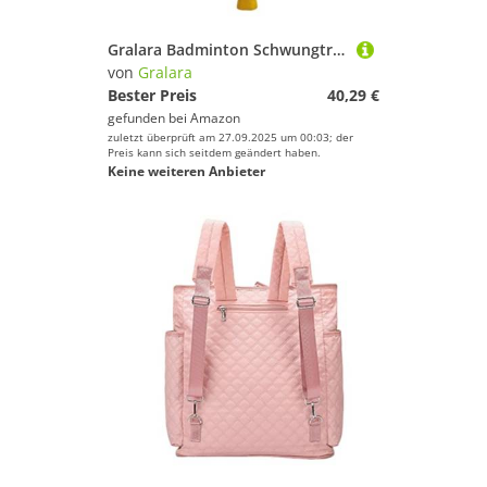
Gralara Badminton Schwungtrainer Widerstandstrainer Solotrainer Und Übungshilfe Zur Schulung Der Grifftechnik Und Schlagkraft Aus Langlebigem Metall für Spie, 34.4 cm X 8.6 cm X
von
Gralara
Bester Preis
40,29 €
gefunden bei
Amazon
zuletzt überprüft am 27.09.2025 um 00:03; der
Preis kann sich seitdem geändert haben.
Keine weiteren Anbieter