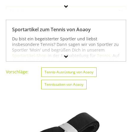
Aoaoy
Geschlecht
Sportartikel zum Tennis von Aoaoy
Preis
Du bist ein begeisterter Sportler und liebst
insbesondere Tennis? Dann sagen wir von Sportler zu
Farbe
Sportler 'Moin' und begrüßen Dich in unserem
Sportartikel-Shop
in der Fachabteilung für
Tennis
. Auf
dieser Seite findest Du unser gesamtes Sortiment der
Marke Aoaoy speziell für die Sportart Tennis. Du
Vorschläge:
kannst die Auswahl weiter einschränken, zum Beispiel
Tennis-Ausrüstung von Aoaoy
auf
Angeln von Aoaoy
oder
Badminton von Aoaoy
.
Wenn Du dagegen nicht gezielt für die Sportart
Tennissaiten von Aoaoy
Tennis suchst, kannst Du Dich auch auf unserer Seite
mit sämtlichen Sportartikeln von
Aoaoy
umsehen. Wir
hoffen, dass Du bei uns findest, was Du suchst, und
wünschen Dir weiter viel Spaß und Erfolg beim
Tennis!