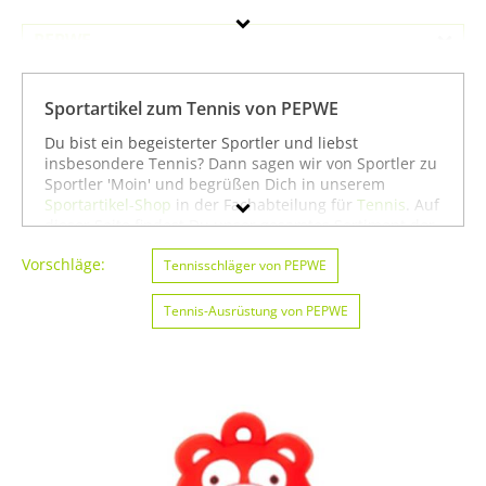
PEPWE
Geschlecht
Sportartikel zum Tennis von PEPWE
Preis
Du bist ein begeisterter Sportler und liebst
insbesondere Tennis? Dann sagen wir von Sportler zu
Farbe
Sportler 'Moin' und begrüßen Dich in unserem
Sportartikel-Shop
in der Fachabteilung für
Tennis
. Auf
dieser Seite findest Du unser gesamtes Sortiment der
Marke PEPWE speziell für die Sportart Tennis. Du
Vorschläge:
kannst die Auswahl weiter einschränken, zum Beispiel
Tennisschläger von PEPWE
auf
Angeln von PEPWE
oder
Badminton von PEPWE
.
Wenn Du dagegen nicht gezielt für die Sportart
Tennis-Ausrüstung von PEPWE
Tennis suchst, kannst Du Dich auch auf unserer Seite
mit sämtlichen Sportartikeln von
PEPWE
umsehen. Wir
hoffen, dass Du bei uns findest, was Du suchst, und
wünschen Dir weiter viel Spaß und Erfolg beim
Tennis!