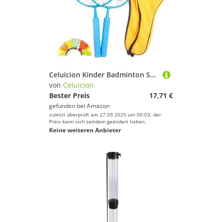
Celuicion Kinder Badminton Set, Badmintonset Kinder Jugendliche, Leichter Tennisschläger Für 3-7 Jahre Sporttraining Outdoor Rasenspiele Familienspaß Schule Sportunterricht Freizeit Garten Hinterhof
von
Celuicion
Bester Preis
17,71 €
gefunden bei
Amazon
zuletzt überprüft am 27.09.2025 um 00:03; der
Preis kann sich seitdem geändert haben.
Keine weiteren Anbieter