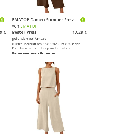
EMATOP Damen Sommer Freizeitanzug Casual Zweiteiler Yoga Outfit Baumwolle Leinen Jogginganzug Locker Elegant Hosenanzug mit Taschen Fitnessanzug Lässig Einfarbig Tank Top und Hose Activewear
von
EMATOP
9 €
Bester Preis
17,29 €
gefunden bei
Amazon
zuletzt überprüft am 27.09.2025 um 00:03; der
Preis kann sich seitdem geändert haben.
Keine weiteren Anbieter