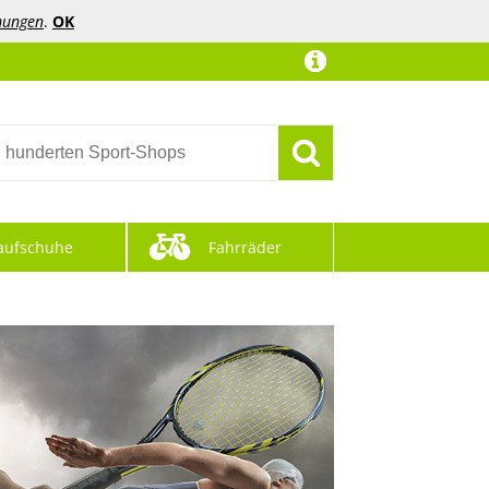
mungen
.
OK
aufschuhe
Fahrräder