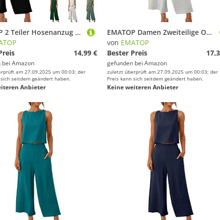
EMATOP 2 Teiler Hosenanzug Damen Elegant Zweiteiler Outfit Sommer Ärmelloses Tank Top und Hose Trainingsanzug Baumwolle Leinen Freizeitanzug mit Taschen Sportanzug Leicht Einfarbig Loungewear
EMATOP Damen Zweiteilige Outfits Baumwolle Leinen Freizeitanzug Sommer Tank Top und Hose Casual Einfarbig Hosenanzug mit Taschen Jogginganzug Leicht Elegant Leinenanzug Strand Urlaub Streetwear
ATOP
von
EMATOP
Preis
14,99 €
Bester Preis
17,3
 bei
Amazon
gefunden bei
Amazon
erprüft am 27.09.2025 um 00:03; der
zuletzt überprüft am 27.09.2025 um 00:03; der
 sich seitdem geändert haben.
Preis kann sich seitdem geändert haben.
iteren Anbieter
Keine weiteren Anbieter