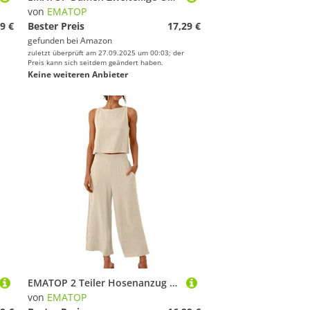
von
EMATOP
9 €
Bester Preis
17,29 €
gefunden bei
Amazon
zuletzt überprüft am 27.09.2025 um 00:03; der
Preis kann sich seitdem geändert haben.
Keine weiteren Anbieter
EMATOP 2 Teiler Hosenanzug Damen Elegant Zweiteiler Outfit Sommer Ärmelloses Tank Top und Hose Trainingsanzug Baumwolle Leinen Freizeitanzug mit Taschen Sportanzug Leicht Einfarbig Loungewear
von
EMATOP