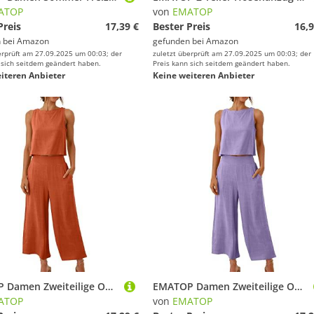
ATOP
von
EMATOP
Preis
17,39 €
Bester Preis
16,9
 bei
Amazon
gefunden bei
Amazon
erprüft am 27.09.2025 um 00:03; der
zuletzt überprüft am 27.09.2025 um 00:03; der
 sich seitdem geändert haben.
Preis kann sich seitdem geändert haben.
iteren Anbieter
Keine weiteren Anbieter
EMATOP Damen Zweiteilige Outfits Baumwolle Leinen Freizeitanzug Sommer Tank Top und Hose Casual Einfarbig Hosenanzug mit Taschen Jogginganzug Leicht Elegant Leinenanzug Strand Urlaub Streetwear
EMATOP Damen Zweiteilige Outfits Baumwolle Leinen Freizeitanzug Sommer Tank Top und Hose Casual Einfarbig Hosenanzug mit Taschen Jogginganzug Leicht Elegant Leinenanzug Strand Urlaub Streetwear
ATOP
von
EMATOP