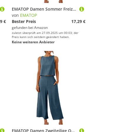
EMATOP Damen Sommer Freizeitanzug Casual Zweiteiler Yoga Outfit Baumwolle Leinen Jogginganzug Locker Elegant Hosenanzug mit Taschen Fitnessanzug Lässig Einfarbig Tank Top und Hose Activewear
von
EMATOP
9 €
Bester Preis
17,29 €
gefunden bei
Amazon
zuletzt überprüft am 27.09.2025 um 00:03; der
Preis kann sich seitdem geändert haben.
Keine weiteren Anbieter
EMATOP Damen Zweiteilige Outfits Baumwolle Leinen Freizeitanzug Sommer Tank Top und Hose Casual Einfarbig Hosenanzug mit Taschen Jogginganzug Leicht Elegant Leinenanzug Strand Urlaub Streetwear