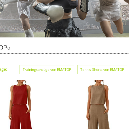
OP«
äge:
Trainingsanzüge von EMATOP
Tennis-Shorts von EMATOP