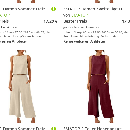
EMATOP Damen Sommer Freizeitanzug Casual Zweiteiler Yoga Outfit Baumwolle Leinen Jogginganzug Locker Elegant Hosenanzug mit Taschen Fitnessanzug Lässig Einfarbig Tank Top und Hose Activewear
EMATOP Damen Zweiteilige Outfits Baumwolle Leinen Freizeitanzug Sommer Tank Top und Hose Casual Einfarbig Hosenanzug mit Taschen Jogginganzug Leicht Elegant Leinenanzug Strand Urlaub Streetwear
ATOP
von
EMATOP
Preis
17,29 €
Bester Preis
17,3
 bei
Amazon
gefunden bei
Amazon
erprüft am 27.09.2025 um 00:03; der
zuletzt überprüft am 27.09.2025 um 00:03; der
 sich seitdem geändert haben.
Preis kann sich seitdem geändert haben.
iteren Anbieter
Keine weiteren Anbieter
EMATOP Damen Sommer Freizeitanzug Casual Zweiteiler Yoga Outfit Baumwolle Leinen Jogginganzug Locker Elegant Hosenanzug mit Taschen Fitnessanzug Lässig Einfarbig Tank Top und Hose Activewear
EMATOP 2 Teiler Hosenanzug Damen Elegant Zweiteiler Outfit Sommer Ärmelloses Tank Top und Hose Trainingsanzug Baumwolle Leinen Freizeitanzug mit Taschen Sportanzug Leicht Einfarbig Loungewear