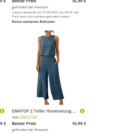
9 €
Bester Preis
16,99 €
gefunden bei
Amazon
zuletzt überprüft am 27.09.2025 um 00:03; der
Preis kann sich seitdem geändert haben.
Keine weiteren Anbieter
EMATOP 2 Teiler Hosenanzug Damen Elegant Zweiteiler Outfit Sommer Ärmelloses Tank Top und Hose Trainingsanzug Baumwolle Leinen Freizeitanzug mit Taschen Sportanzug Leicht Einfarbig Loungewear
von
EMATOP
9 €
Bester Preis
16,99 €
gefunden bei
Amazon