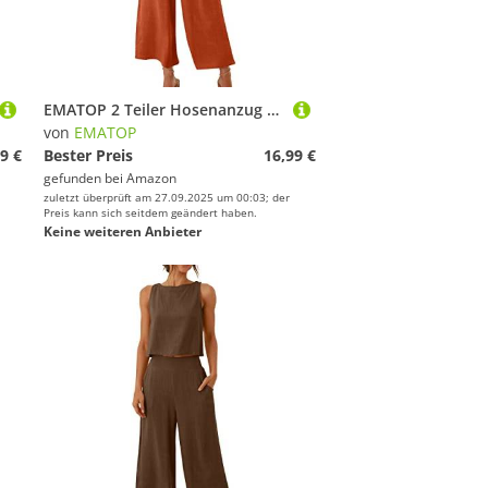
EMATOP 2 Teiler Hosenanzug Damen Elegant Zweiteiler Outfit Sommer Ärmelloses Tank Top und Hose Trainingsanzug Baumwolle Leinen Freizeitanzug mit Taschen Sportanzug Leicht Einfarbig Loungewear
von
EMATOP
9 €
Bester Preis
16,99 €
gefunden bei
Amazon
zuletzt überprüft am 27.09.2025 um 00:03; der
Preis kann sich seitdem geändert haben.
Keine weiteren Anbieter