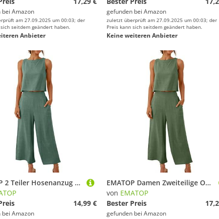
Preis
17,29 €
Bester Preis
17,2
 bei
Amazon
gefunden bei
Amazon
erprüft am 27.09.2025 um 00:03; der
zuletzt überprüft am 27.09.2025 um 00:03; der
 sich seitdem geändert haben.
Preis kann sich seitdem geändert haben.
iteren Anbieter
Keine weiteren Anbieter
EMATOP 2 Teiler Hosenanzug Damen Elegant Zweiteiler Outfit Sommer Ärmelloses Tank Top und Hose Trainingsanzug Baumwolle Leinen Freizeitanzug mit Taschen Sportanzug Leicht Einfarbig Loungewear
EMATOP Damen Zweiteilige Outfits Baumwolle Leinen Freizeitanzug Sommer Tank Top und Hose Casual Einfarbig Hosenanzug mit Taschen Jogginganzug Leicht Elegant Leinenanzug Strand Urlaub Streetwear
ATOP
von
EMATOP
Preis
14,99 €
Bester Preis
17,2
 bei
Amazon
gefunden bei
Amazon