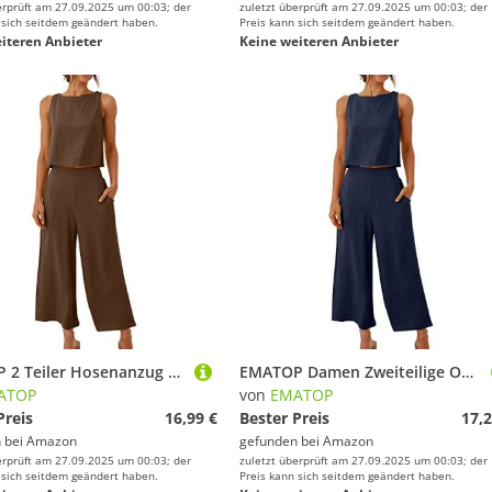
erprüft am 27.09.2025 um 00:03; der
zuletzt überprüft am 27.09.2025 um 00:03; der
 sich seitdem geändert haben.
Preis kann sich seitdem geändert haben.
iteren Anbieter
Keine weiteren Anbieter
EMATOP 2 Teiler Hosenanzug Damen Elegant Zweiteiler Outfit Sommer Ärmelloses Tank Top und Hose Trainingsanzug Baumwolle Leinen Freizeitanzug mit Taschen Sportanzug Leicht Einfarbig Loungewear
EMATOP Damen Zweiteilige Outfits Baumwolle Leinen Freizeitanzug Sommer Tank Top und Hose Casual Einfarbig Hosenanzug mit Taschen Jogginganzug Leicht Elegant Leinenanzug Strand Urlaub Streetwear
ATOP
von
EMATOP
Preis
16,99 €
Bester Preis
17,2
 bei
Amazon
gefunden bei
Amazon
erprüft am 27.09.2025 um 00:03; der
zuletzt überprüft am 27.09.2025 um 00:03; der
 sich seitdem geändert haben.
Preis kann sich seitdem geändert haben.