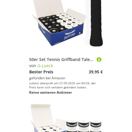
50er Set Tennis Griffband Talent Grip (sehr griffig) | 0,50-0,60mm Stärke | Overgrip für Squash Badminton Schläger & Kicker inkl. selbstklebendes Abschlußband | Anti-Rutsch (Schwarz/Weiß)
von
G-Lueck
Bester Preis
39,95 €
gefunden bei
Amazon
zuletzt überprüft am 27.09.2025 um 00:03; der
Preis kann sich seitdem geändert haben.
Keine weiteren Anbieter