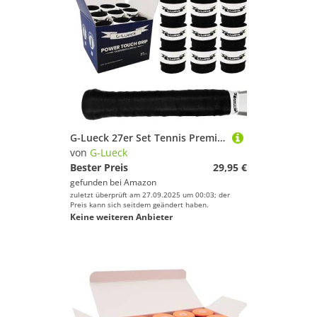
G-Lueck 27er Set Tennis Premium Overgrip Power Touch mit Perforation - Hoher Grip, Lange Haltbarkeit - 0,60mm Stärke | Griffband für Padel, Squash, Badminton Schläger | perforiert (Schwarz)
von
G-Lueck
Bester Preis
29,95 €
gefunden bei
Amazon
zuletzt überprüft am 27.09.2025 um 00:03; der
Preis kann sich seitdem geändert haben.
Keine weiteren Anbieter