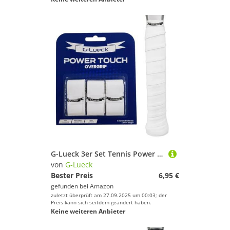
G-Lueck 3er Set Tennis Power Touch Overgrip (sehr griffig & langlebig) | 0,60mm Stärke | Griffband für Padel, Badminton, Squash Schläger inkl. selbstklebendes Abschlußband | Anti-Rutsch (Weiss)
von
G-Lueck
Bester Preis
6,95 €
gefunden bei
Amazon
zuletzt überprüft am 27.09.2025 um 00:03; der
Preis kann sich seitdem geändert haben.
Keine weiteren Anbieter