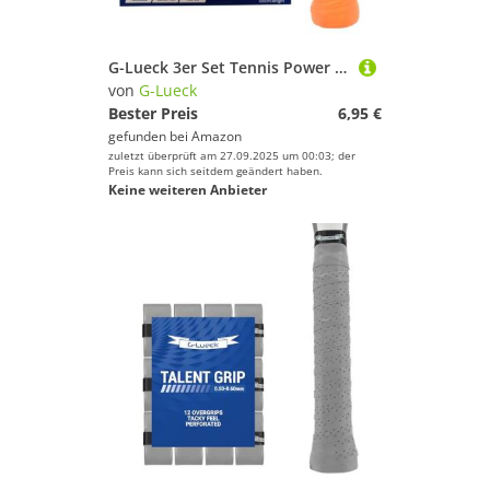
G-Lueck 3er Set Tennis Power Touch Overgrip (sehr griffig & langlebig) | 0,60mm Stärke | Griffband für Padel, Badminton, Squash Schläger inkl. selbstklebendes Abschlußband | Anti-Rutsch (Orange)
von
G-Lueck
Bester Preis
6,95 €
gefunden bei
Amazon
zuletzt überprüft am 27.09.2025 um 00:03; der
Preis kann sich seitdem geändert haben.
Keine weiteren Anbieter