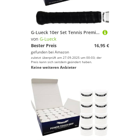
G-Lueck 10er Set Tennis Premium Overgrip Power Touch - Hoher Grip, Lange Haltbarkeit - 0,60mm Stärke | Griffband für Padel, Squash, Badminton Schläger | Anti-Rutsch (Schwarz)
von
G-Lueck
Bester Preis
16,95 €
gefunden bei
Amazon
zuletzt überprüft am 27.09.2025 um 00:03; der
Preis kann sich seitdem geändert haben.
Keine weiteren Anbieter