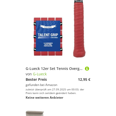
G-Lueck 12er Set Tennis Overgrip Talent Grip mit Perforation | 0,50-0,60mm Stärke | Griffband für Squash Badminton Schläger mit Selbstklebendem Abschlußband | sehr griffig, Anti-Rutsch (Rot)
von
G-Lueck
Bester Preis
12,95 €
gefunden bei
Amazon
zuletzt überprüft am 27.09.2025 um 00:03; der
Preis kann sich seitdem geändert haben.
Keine weiteren Anbieter