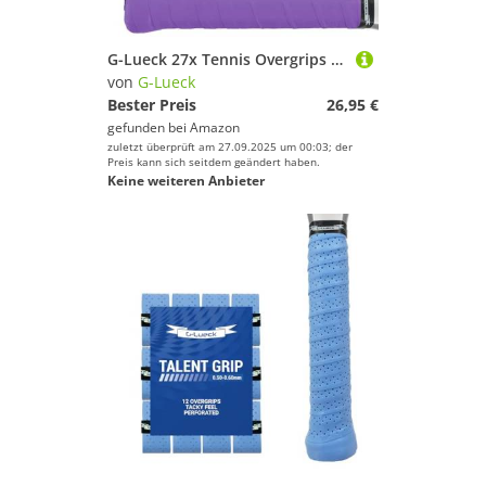
G-Lueck 27x Tennis Overgrips Talent Grip Griffband | 0,50-0,60mm Stärke | Für Squash Badminton Schläger & Golf inkl. Selbstklebendem Abschlußband | sehr griffig (Violett)
von
G-Lueck
Bester Preis
26,95 €
gefunden bei
Amazon
zuletzt überprüft am 27.09.2025 um 00:03; der
Preis kann sich seitdem geändert haben.
Keine weiteren Anbieter