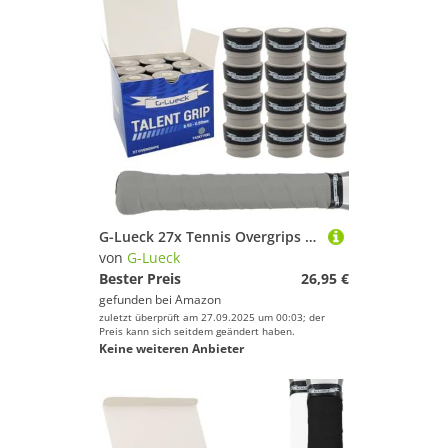
G-Lueck 27x Tennis Overgrips Talent Grip Griffband in umweltfreundlicher Verpackung | 0,50-0,60mm Stärke | Für Squash Badminton Schläger & Golf inkl. Selbstklebendem Abschlußband | sehr griffig (Grau)
von
G-Lueck
Bester Preis
26,95 €
gefunden bei
Amazon
zuletzt überprüft am 27.09.2025 um 00:03; der
Preis kann sich seitdem geändert haben.
Keine weiteren Anbieter