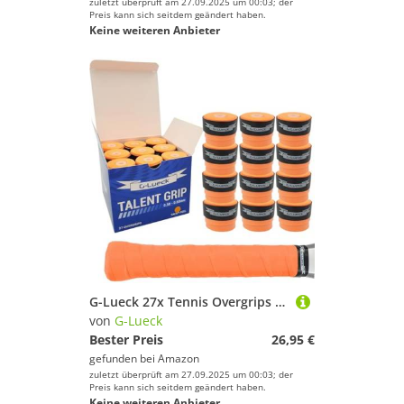
zuletzt überprüft am 27.09.2025 um 00:03; der
Preis kann sich seitdem geändert haben.
Keine weiteren Anbieter
G-Lueck 27x Tennis Overgrips Talent Grip Griffband | 0,60mm Stärke | Für Squash Badminton Schläger & Golf inkl. Selbstklebendem Abschlußband | sehr griffig (Koralle (Orange))
von
G-Lueck
Bester Preis
26,95 €
gefunden bei
Amazon
zuletzt überprüft am 27.09.2025 um 00:03; der
Preis kann sich seitdem geändert haben.
Keine weiteren Anbieter