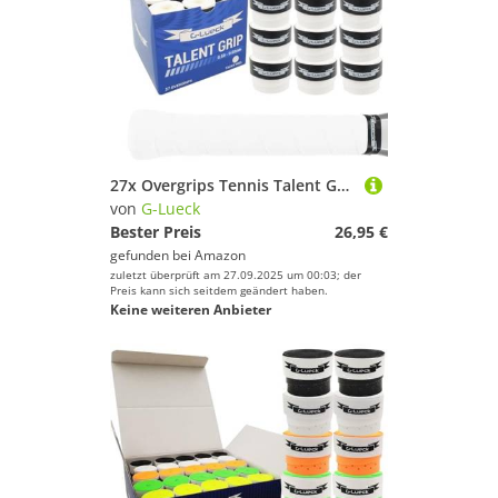
27x Overgrips Tennis Talent Grip Griffband in umweltfreundlicher Verpackung | 0,60mm Stärke | Für Squash Badminton Schläger & Golf inkl. Selbstklebendem Abschlußband | sehr griffig (Weiß)
von
G-Lueck
Bester Preis
26,95 €
gefunden bei
Amazon
zuletzt überprüft am 27.09.2025 um 00:03; der
Preis kann sich seitdem geändert haben.
Keine weiteren Anbieter