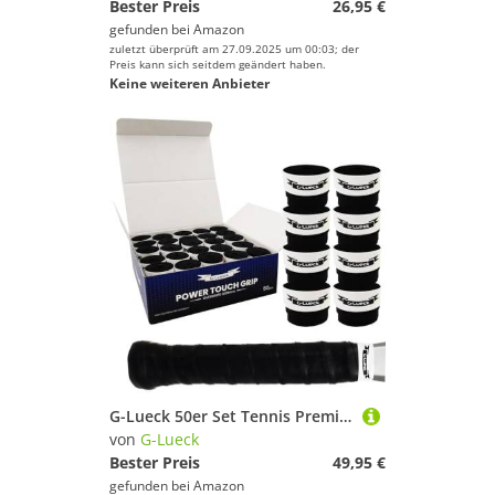
Bester Preis
26,95 €
gefunden bei
Amazon
zuletzt überprüft am 27.09.2025 um 00:03; der
Preis kann sich seitdem geändert haben.
Keine weiteren Anbieter
G-Lueck 50er Set Tennis Premium Overgrip Power Touch - Hoher Grip, Lange Haltbarkeit - 0,60mm Stärke | Griffband für Padel, Squash, Badminton Schläger | Anti-Rutsch (Schwarz)
von
G-Lueck
Bester Preis
49,95 €
gefunden bei
Amazon