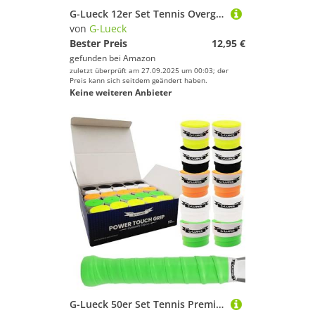
G-Lueck 12er Set Tennis Overgrip Talent Grip mit Perforation | 0,50-0,60mm Stärke | Griffband für Squash Badminton Schläger mit Selbstklebendem Abschlußband | sehr griffig, Anti-Rutsch (Blau)
von
G-Lueck
Bester Preis
12,95 €
gefunden bei
Amazon
zuletzt überprüft am 27.09.2025 um 00:03; der
Preis kann sich seitdem geändert haben.
Keine weiteren Anbieter
G-Lueck 50er Set Tennis Premium Overgrip Power Touch - Hoher Grip, Lange Haltbarkeit - 0,60mm Stärke | Griffband für Padel, Squash, Badminton Schläger | Anti-Rutsch (Farbmix)