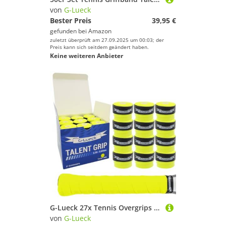
von
G-Lueck
Bester Preis
39,95 €
gefunden bei
Amazon
zuletzt überprüft am 27.09.2025 um 00:03; der
Preis kann sich seitdem geändert haben.
Keine weiteren Anbieter
G-Lueck 27x Tennis Overgrips Talent Grip Griffband in umweltfreundlicher Verpackung | 0,60mm Stärke | Für Squash Badminton Schläger & Golf inkl. Selbstklebendem Abschlußband | sehr griffig (Neon-Gelb)
von
G-Lueck