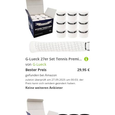
G-Lueck 27er Set Tennis Premium Overgrip Power Touch mit Perforation - Hoher Grip, Lange Haltbarkeit - 0,60mm Stärke | Griffband für Padel, Squash, Badminton Schläger | perforiert (Weiß)
von
G-Lueck
Bester Preis
29,95 €
gefunden bei
Amazon
zuletzt überprüft am 27.09.2025 um 00:03; der
Preis kann sich seitdem geändert haben.
Keine weiteren Anbieter