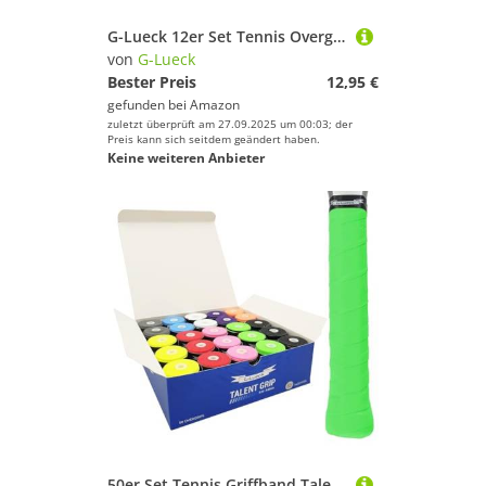
G-Lueck 12er Set Tennis Overgrip Talent Grip mit Perforation | 0,50-0,60mm Stärke | Griffband für Squash Badminton Schläger mit Selbstklebendem Abschlußband | sehr griffig, Anti-Rutsch (Pink)
von
G-Lueck
Bester Preis
12,95 €
gefunden bei
Amazon
zuletzt überprüft am 27.09.2025 um 00:03; der
Preis kann sich seitdem geändert haben.
Keine weiteren Anbieter
50er Set Tennis Griffband Talent Grip (sehr griffig) | 0,50-0,60mm Stärke | Overgrip für Squash Badminton Schläger & Kicker inkl. selbstklebendes Abschlußband | Anti-Rutsch (Mix)