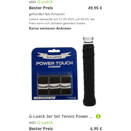
von
G-Lueck
Bester Preis
49,95 €
gefunden bei
Amazon
zuletzt überprüft am 27.09.2025 um 00:03; der
Preis kann sich seitdem geändert haben.
Keine weiteren Anbieter
G-Lueck 3er Set Tennis Power Touch Overgrip (sehr griffig & langlebig) | 0,60mm Stärke | Griffband für Padel, Badminton, Squash Schläger inkl. selbstklebendes Abschlußband | Anti-Rutsch (Schwarz)
von
G-Lueck
Bester Preis
6,95 €