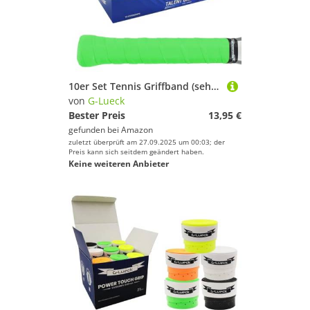
10er Set Tennis Griffband (sehr griffig) | 0,50-0,60mm Stärke | Overgrip für Squash Badminton Schläger & Kicker inkl. selbstklebendes Abschlußband | Anti-Rutsch (Grün)
von
G-Lueck
Bester Preis
13,95 €
gefunden bei
Amazon
zuletzt überprüft am 27.09.2025 um 00:03; der
Preis kann sich seitdem geändert haben.
Keine weiteren Anbieter