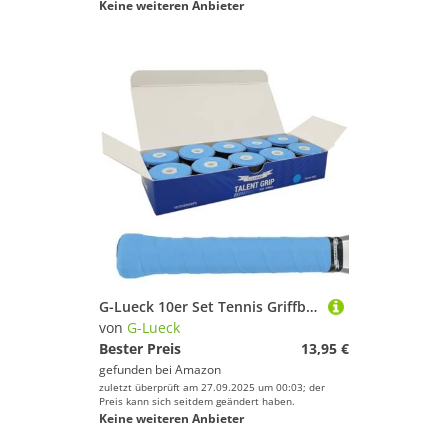
Keine weiteren Anbieter
G-Lueck 10er Set Tennis Griffband (sehr griffig) | 0,50-0,60mm Stärke | Overgrip für Squash Badminton Schläger & Kicker inkl. selbstklebendes Abschlußband | Anti-Rutsch (Blau)
von
G-Lueck
Bester Preis
13,95 €
gefunden bei
Amazon
zuletzt überprüft am 27.09.2025 um 00:03; der
Preis kann sich seitdem geändert haben.
Keine weiteren Anbieter