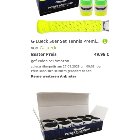
G-Lueck 50er Set Tennis Premium Overgrip Power Touch mit Perforation - Hoher Grip, Lange Haltbarkeit - 0,60mm Stärke | Griffband für Padel, Squash, Badminton Schläger | perforiert (Gemischte Farben)
von
G-Lueck
Bester Preis
49,95 €
gefunden bei
Amazon
zuletzt überprüft am 27.09.2025 um 00:03; der
Preis kann sich seitdem geändert haben.
Keine weiteren Anbieter