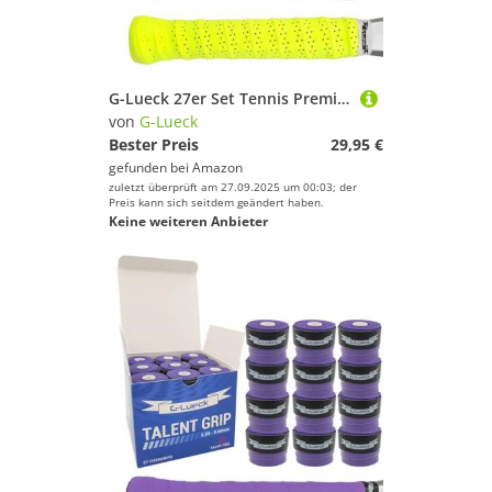
G-Lueck 27er Set Tennis Premium Overgrip Power Touch mit Perforation - Hoher Grip, Lange Haltbarkeit - 0,60mm Stärke | Griffband für Padel, Squash, Badminton Schläger | perforiert (Gemischte Farben)
von
G-Lueck
Bester Preis
29,95 €
gefunden bei
Amazon
zuletzt überprüft am 27.09.2025 um 00:03; der
Preis kann sich seitdem geändert haben.
Keine weiteren Anbieter