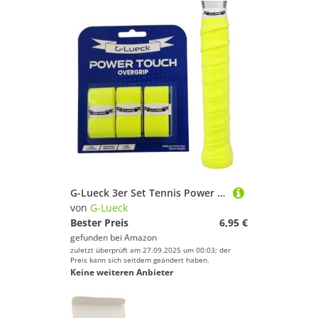
G-Lueck 3er Set Tennis Power Touch Overgrip (sehr griffig & langlebig) | 0,60mm Stärke | Griffband für Padel, Badminton, Squash Schläger inkl. selbstklebendes Abschlußband | Anti-Rutsch (Neon-Gelb)
von
G-Lueck
Bester Preis
6,95 €
gefunden bei
Amazon
zuletzt überprüft am 27.09.2025 um 00:03; der
Preis kann sich seitdem geändert haben.
Keine weiteren Anbieter