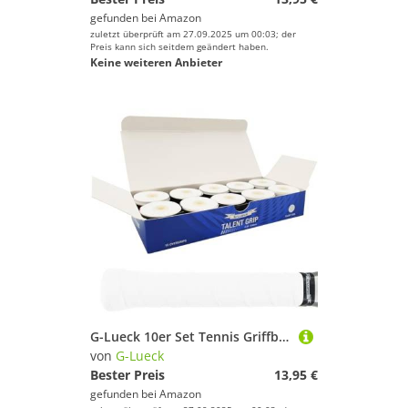
gefunden bei
Amazon
zuletzt überprüft am 27.09.2025 um 00:03; der
Preis kann sich seitdem geändert haben.
Keine weiteren Anbieter
G-Lueck 10er Set Tennis Griffband 0,60mm Stärke | Overgrip für Squash Badminton Schläger & Kicker inkl. selbstklebendes Abschlußband | sehr griffig, Anti-Rutsch (Weiß)
von
G-Lueck
Bester Preis
13,95 €
gefunden bei
Amazon