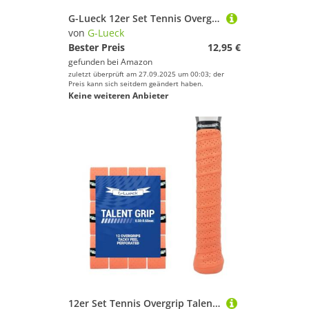
G-Lueck 12er Set Tennis Overgrip Talent Grip mit Perforation | 0,50-0,60mm Stärke | Griffband für Squash Badminton Schläger mit Selbstklebendem Abschlußband | sehr griffig, Anti-Rutsch (Grau)
von
G-Lueck
Bester Preis
12,95 €
gefunden bei
Amazon
zuletzt überprüft am 27.09.2025 um 00:03; der
Preis kann sich seitdem geändert haben.
Keine weiteren Anbieter
12er Set Tennis Overgrip Talent Grip mit Perforation | 0,50-0,60mm Stärke | Griffband für Squash Badminton Schläger mit selbstklebendem Abschlußband | sehr griffig, Anti-Rutsch (Koralle (Orange))