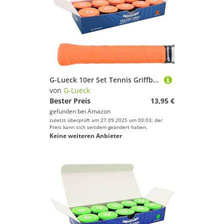
G-Lueck 10er Set Tennis Griffband (sehr griffig) | 0,50-0,60mm Stärke | Overgrip für Squash Badminton Schläger & Kicker inkl. selbstklebendes Abschlußband | Anti-Rutsch (Koralle (Orange))
von
G-Lueck
Bester Preis
13,95 €
gefunden bei
Amazon
zuletzt überprüft am 27.09.2025 um 00:03; der
Preis kann sich seitdem geändert haben.
Keine weiteren Anbieter