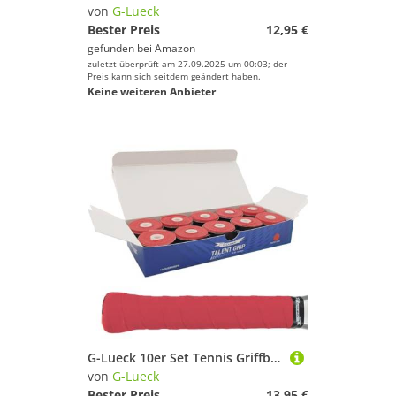
von
G-Lueck
Bester Preis
12,95 €
gefunden bei
Amazon
zuletzt überprüft am 27.09.2025 um 00:03; der
Preis kann sich seitdem geändert haben.
Keine weiteren Anbieter
G-Lueck 10er Set Tennis Griffband (sehr griffig) | 0,50-0,60mm Stärke | Overgrip für Squash Badminton Schläger & Kicker inkl. selbstklebendes Abschlußband | Anti-Rutsch (Rot)
von
G-Lueck
Bester Preis
13,95 €