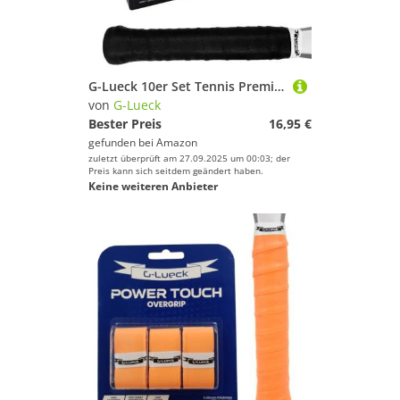
G-Lueck 10er Set Tennis Premium Overgrip Power Touch mit Perforation - Hoher Grip, Lange Haltbarkeit - 0,60mm Stärke | Griffband für Padel, Squash, Badminton Schläger | perforiert (Schwarz)
von
G-Lueck
Bester Preis
16,95 €
gefunden bei
Amazon
zuletzt überprüft am 27.09.2025 um 00:03; der
Preis kann sich seitdem geändert haben.
Keine weiteren Anbieter