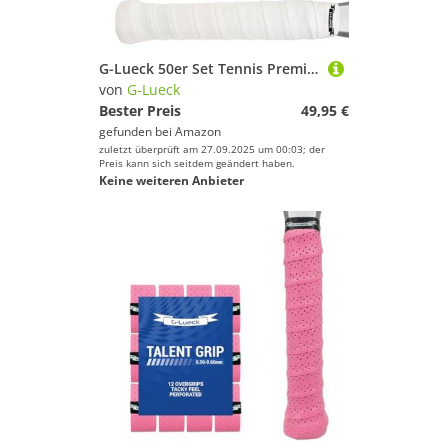
G-Lueck 50er Set Tennis Premium Overgrip Power Touch - Hoher Grip, Lange Haltbarkeit - 0,60mm Stärke | Griffband für Padel, Squash, Badminton Schläger | Anti-Rutsch (Weiß)
von
G-Lueck
Bester Preis
49,95 €
gefunden bei
Amazon
zuletzt überprüft am 27.09.2025 um 00:03; der
Preis kann sich seitdem geändert haben.
Keine weiteren Anbieter