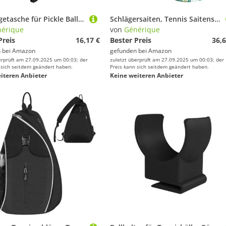
Umhängetasche für Pickle Ball – Umhängetasche Outdoor Tennisschläger Rucksack – Sportzubehör für Badminton Bälle Wasserflasche Reise Camping Turniere Club Fitness
Schlägersaiten, Tennis Saitenspule - 4G Schlägersaite Tennisseil groß | Üben Sie Primärhartschnur, Tennissaiten für intensiven Wettkampf, Quo Training
érique
von
Générique
Preis
16,17 €
Bester Preis
36,6
 bei
Amazon
gefunden bei
Amazon
erprüft am 27.09.2025 um 00:03; der
zuletzt überprüft am 27.09.2025 um 00:03; der
 sich seitdem geändert haben.
Preis kann sich seitdem geändert haben.
iteren Anbieter
Keine weiteren Anbieter