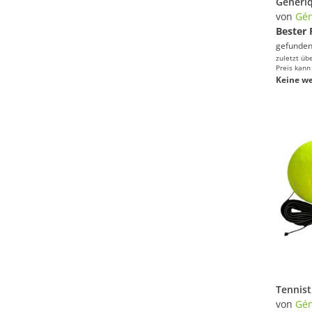
von
Gén
Bester 
gefunden
zuletzt üb
Preis kann
Keine we
von
Gén