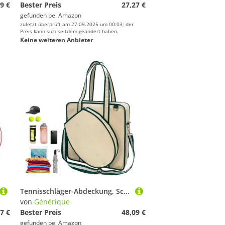
9 €
Bester Preis
27,27 €
gefunden bei
Amazon
zuletzt überprüft am 27.09.2025 um 00:03; der
Preis kann sich seitdem geändert haben.
Keine weiteren Anbieter
Tennisschläger-Abdeckung, Schlägertasche | Der Tennisschläger aus sollte Tasche, Tennisschlägertasche, Tennistasche, Outdoor-Flaschenhalter sein
von
Générique
7 €
Bester Preis
48,09 €
gefunden bei
Amazon