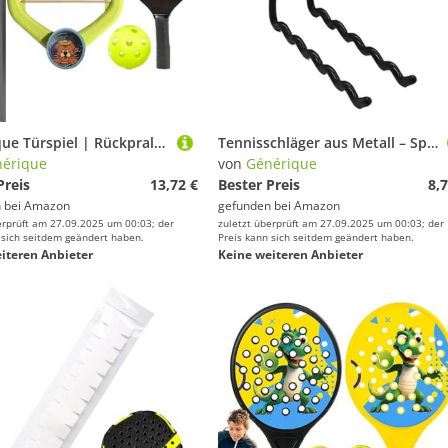
Générique Türspiel | Rückprallgerät für Training | Tragbare Ausrüstung mit verstellbarem Schläger für und Erwachsene individuelles Training
Tennisschläger aus Metall – Speicherung des Platzes, sichere Geschwindigkeit | verstärkte Palette Display, schwere Ausrüstung, Organizer
érique
von
Générique
Preis
13,72 €
Bester Preis
8,7
 bei
Amazon
gefunden bei
Amazon
erprüft am 27.09.2025 um 00:03; der
zuletzt überprüft am 27.09.2025 um 00:03; der
 sich seitdem geändert haben.
Preis kann sich seitdem geändert haben.
iteren Anbieter
Keine weiteren Anbieter