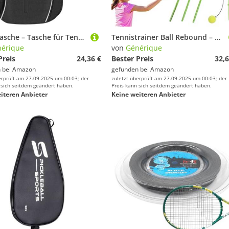
Tennistasche – Tasche für Tennisschläger | Pickleball-Rucksack für Herren für Herren, Badmintonschläger-Organizer, Fitnesstraining, Schulterträger
Tennistrainer Ball Rebound – Tragbares Solo Tennis Set, Freizeit, Sport & Games Schlagfeedback Swing Drill Play Spieler Person Athlete Court Games
érique
von
Générique
Preis
24,36 €
Bester Preis
32,6
 bei
Amazon
gefunden bei
Amazon
erprüft am 27.09.2025 um 00:03; der
zuletzt überprüft am 27.09.2025 um 00:03; der
 sich seitdem geändert haben.
Preis kann sich seitdem geändert haben.
iteren Anbieter
Keine weiteren Anbieter