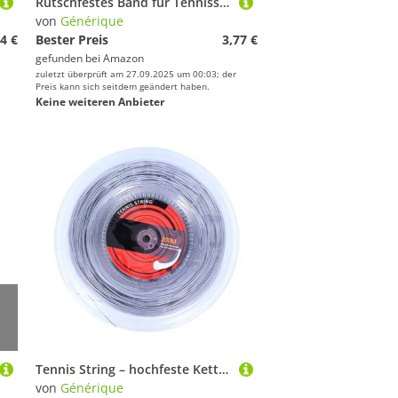
Rutschfestes Band für Tennisschläger, Griffband für Tennisschläger, Griffband für Badminton, Griffband für Tennisschläger, super saugfähig, rutschfest
von
Générique
4 €
Bester Preis
3,77 €
gefunden bei
Amazon
zuletzt überprüft am 27.09.2025 um 00:03; der
Preis kann sich seitdem geändert haben.
Keine weiteren Anbieter
Tennis String – hochfeste Kette, Tennislinie aus Nylon | Arme-Strine 656 FT ARME, verbessert das Schlagerlebnis, Racettenniszubehör 16 g/1,35 mm, Sportzubehör
von
Générique