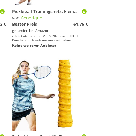
Pickleball-Trainingsnetz, kleines Pickleball-Netz, Dink | Kompaktes Tennisball-Trainingsnetz – Gurkenausrüstung für Garten, Auffahrt, Park, , Straße
von
Générique
3 €
Bester Preis
61,75 €
gefunden bei
Amazon
zuletzt überprüft am 27.09.2025 um 00:03; der
Preis kann sich seitdem geändert haben.
Keine weiteren Anbieter