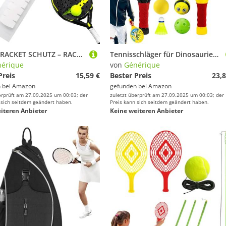
Paddel-RACKET SCHUTZ – RACKET Protection Band | Badmintonschutz für Paddle – Kopf- und Tennisschläge | Aufkleber für Tennis, Schlägersport-Zubehör für Männer und Frauen
Tennisschläger für Dinosaurier, mit 2 leichten Paddles | leichtes Sportzubehör für Outdoor-Aktivitäten tragbar
érique
von
Générique
Preis
15,59 €
Bester Preis
23,8
 bei
Amazon
gefunden bei
Amazon
erprüft am 27.09.2025 um 00:03; der
zuletzt überprüft am 27.09.2025 um 00:03; der
 sich seitdem geändert haben.
Preis kann sich seitdem geändert haben.
iteren Anbieter
Keine weiteren Anbieter