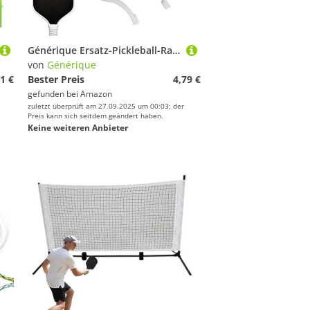
Générique Ersatz-Pickleball-Randschutz | Ersatzband für Pickleball-Schläger | gewichtetes Trainingszubehör für Erwachsene und Anfänger
von
Générique
1 €
Bester Preis
4,79 €
gefunden bei
Amazon
zuletzt überprüft am 27.09.2025 um 00:03; der
Preis kann sich seitdem geändert haben.
Keine weiteren Anbieter