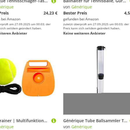
Générique Tennisschläger-Taschen, Schultertasche, Fitness-Training im Freien, Rucksack mit großer Kapazität für Tennis bis Pickleball, Badminton-Organizer
Ballhalter für Tennisbälle, Gürtelclip, Gürtelclip, Ballhalter für Tennis – Sportausrüstung, Aufbewahrung, sicherer Griff, für Hinterhof, Fitnessstudio, praktisch, Outdoor
érique
von
Générique
Preis
24,23 €
Bester Preis
4,5
 bei
Amazon
gefunden bei
Amazon
erprüft am 27.09.2025 um 00:03; der
zuletzt überprüft am 27.09.2025 um 00:03; der
 sich seitdem geändert haben.
Preis kann sich seitdem geändert haben.
iteren Anbieter
Keine weiteren Anbieter
Tennistrainer | Multifunktionale Übungshilfe für Tennisübungen | Ball mit Schnur für Training | Tragbares Tennistrainingswerkzeug für Anfänger
Générique Tube Ballsammler Tennisbälle – Tube für Tennisbälle, hohe Kapazität mit verstellbarem Schultergurt für Personal, Teams, Turnier-Organizer
érique
von
Générique