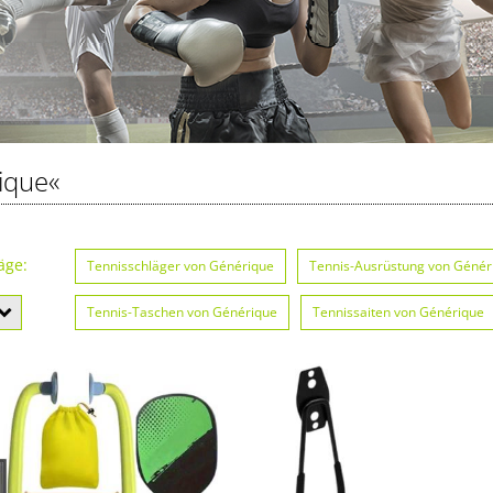
ique«
äge:
Tennisschläger von Générique
Tennis-Ausrüstung von Génér
Tennis-Taschen von Générique
Tennissaiten von Générique
Caps von Générique