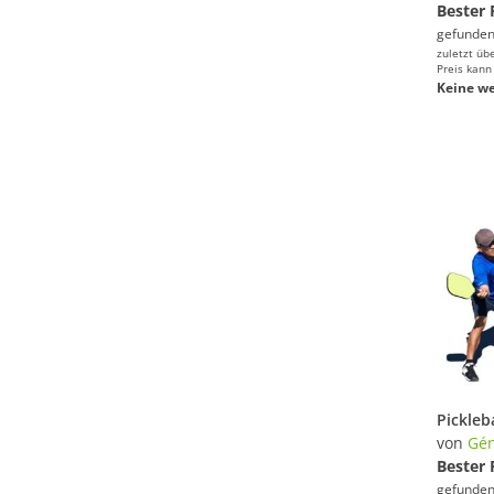
Bester 
gefunden
zuletzt üb
Preis kann
Keine we
von
Gén
Bester 
gefunden