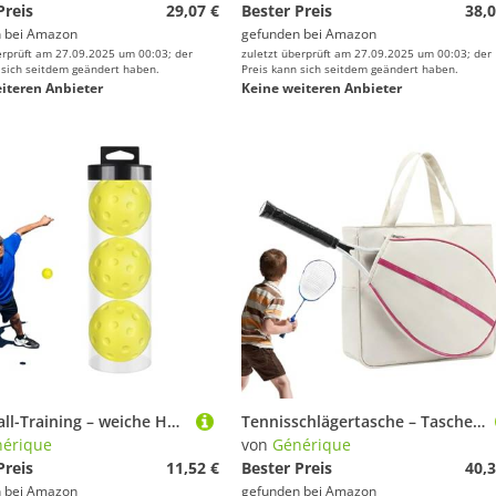
Preis
29,07 €
Bester Preis
38,0
 bei
Amazon
gefunden bei
Amazon
erprüft am 27.09.2025 um 00:03; der
zuletzt überprüft am 27.09.2025 um 00:03; der
 sich seitdem geändert haben.
Preis kann sich seitdem geändert haben.
iteren Anbieter
Keine weiteren Anbieter
Pickleball-Training – weiche Hohlräume 74 mm, leise, 3 Stück, leichtes Design | von Pickleball für den Innenbereich, langlebig, für Anfänger und Trainingsspiele
Tennisschlägertasche – Tasche für Tennisschläger | Tennisschlägertaschen für Damen | Aufbewahrungsorganisator mit großer Wasserdichtigkeit mit großer Kapazität für Badmi
érique
von
Générique
Preis
11,52 €
Bester Preis
40,3
 bei
Amazon
gefunden bei
Amazon