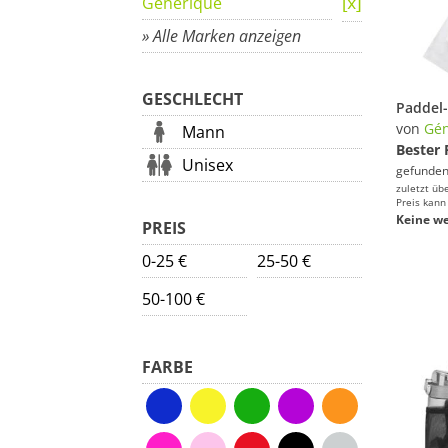
Générique
» Alle Marken anzeigen
GESCHLECHT
von
Gén
Mann
Bester 
Unisex
gefunden
zuletzt üb
Preis kann
Keine we
PREIS
0-25 €
25-50 €
50-100 €
FARBE