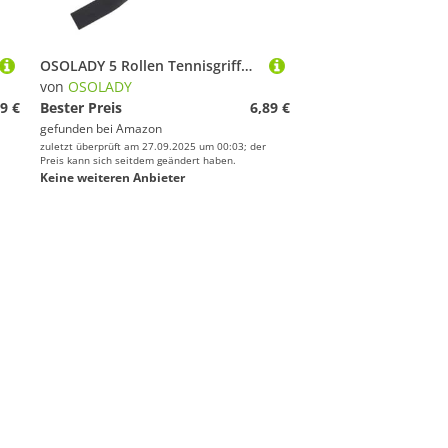
OSOLADY 5 Rollen Tennisgriffband aus Rutschfestes Schweißabsorbierendes Wickelband für Badminton und Tennisschläger Stoßdämpfend Langlebig Komfortabel für Sporttraining und Wettkampf
von
OSOLADY
9 €
Bester Preis
6,89 €
gefunden bei
Amazon
zuletzt überprüft am 27.09.2025 um 00:03; der
Preis kann sich seitdem geändert haben.
Keine weiteren Anbieter