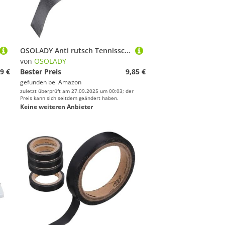
OSOLADY Anti rutsch Tennisschläger Griffband Schweißabsorbierendes Badminton Racket Overgrip Langlebiges Griffband mit Stoßdämpfung Tragbares Sportgriffband für Tennis und Badminton
von
OSOLADY
9 €
Bester Preis
9,85 €
gefunden bei
Amazon
zuletzt überprüft am 27.09.2025 um 00:03; der
Preis kann sich seitdem geändert haben.
Keine weiteren Anbieter