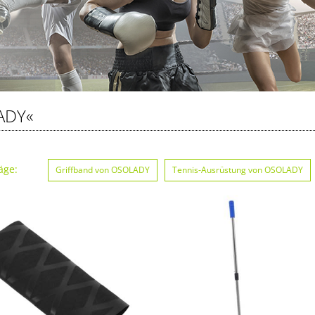
ADY«
äge:
Griffband von OSOLADY
Tennis-Ausrüstung von OSOLADY