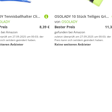
OSOLADY Tennisballhalter Clip aus Robustem Abs Praktischer Tennis Balls Clip Transparenter Taillenclip für Bequemes Tennistraining Verhindert Ballverlust für Anfänger und Profis
OSOLADY 10 Stück Teiliges Griffband aus Flexiblem Selbstklebendem PU Material Schweißabsorbierend und rutschfest Geeignet für Tennis und Badmintonschläger Leicht Strapazierfähig und
OLADY
von
OSOLADY
Preis
8,39 €
Bester Preis
11,3
 bei
Amazon
gefunden bei
Amazon
erprüft am 27.09.2025 um 00:03; der
zuletzt überprüft am 27.09.2025 um 00:03; der
 sich seitdem geändert haben.
Preis kann sich seitdem geändert haben.
iteren Anbieter
Keine weiteren Anbieter