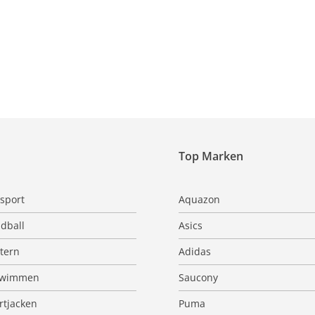
Top Marken
sport
Aquazon
dball
Asics
ttern
Adidas
hwimmen
Saucony
rtjacken
Puma