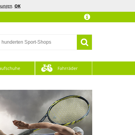
mungen
.
OK
aufschuhe
Fahrräder