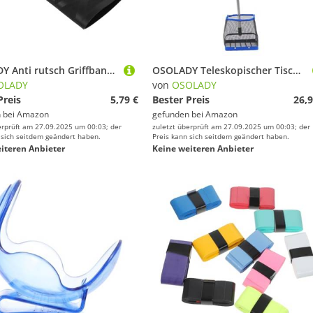
OSOLADY Anti rutsch Griffband für Tischtennis Schlägergriff Rutschfestes Wrap Tape Stilvoller Schwarzer Griffschutz Verbesserte Kontrolle und Bequemlichkeit Geeignet für Motorradlenker
OSOLADY Teleskopischer Tischtennisball Picker mit Verstellbarem Stab Strapazierfähiger Nylonnetz sammler Praktisches Trainingstool für müheloses Aufsammeln ohne Bücken Robust und
OLADY
von
OSOLADY
Preis
5,79 €
Bester Preis
26,9
 bei
Amazon
gefunden bei
Amazon
erprüft am 27.09.2025 um 00:03; der
zuletzt überprüft am 27.09.2025 um 00:03; der
 sich seitdem geändert haben.
Preis kann sich seitdem geändert haben.
iteren Anbieter
Keine weiteren Anbieter