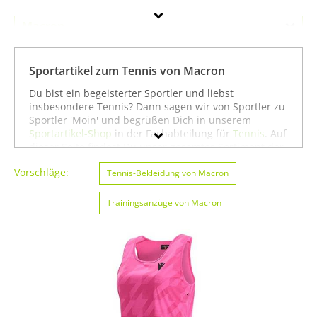
Macron
Geschlecht
Sportartikel zum Tennis von Macron
Preis
Du bist ein begeisterter Sportler und liebst
insbesondere Tennis? Dann sagen wir von Sportler zu
Farbe
Sportler 'Moin' und begrüßen Dich in unserem
Sportartikel-Shop
in der Fachabteilung für
Tennis
. Auf
dieser Seite findest Du unser gesamtes Sortiment der
Marke Macron speziell für die Sportart Tennis. Du
Vorschläge:
kannst die Auswahl weiter einschränken, zum Beispiel
Tennis-Bekleidung von Macron
auf
American Football & Rugby von Macron
oder
Basketball von Macron
. Wenn Du dagegen nicht
Trainingsanzüge von Macron
gezielt für die Sportart Tennis suchst, kannst Du Dich
auch auf unserer Seite mit sämtlichen Sportartikeln
von
Macron
umsehen. Wir hoffen, dass Du bei uns
findest, was Du suchst, und wünschen Dir weiter viel
Spaß und Erfolg beim Tennis!