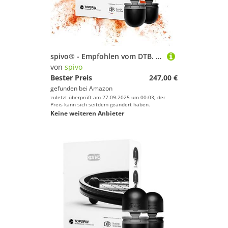
spivo® - Empfohlen vom DTB. Die einzige Abkürzung im Tennis die Dir wirklich Jahre einspart! Nutze das Geheimnis der Profis, um nie mehr ins AUS zu schlagen. Patentierte Weltneuheit - hörbarer Topspin
von
spivo
Bester Preis
247,00 €
gefunden bei
Amazon
zuletzt überprüft am 27.09.2025 um 00:03; der
Preis kann sich seitdem geändert haben.
Keine weiteren Anbieter