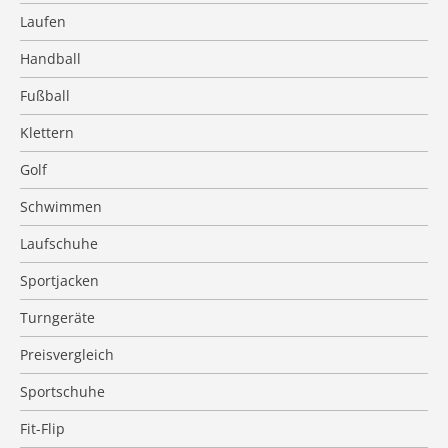
Laufen
Handball
Fußball
Klettern
Golf
Schwimmen
Laufschuhe
Sportjacken
Turngeräte
Preisvergleich
Sportschuhe
Fit-Flip