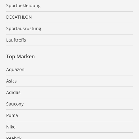
Sportbekleidung
DECATHLON
Sportausrüstung
Lauftreffs
Top Marken
Aquazon
Asics
Adidas
Saucony
Puma
Nike
Reebok