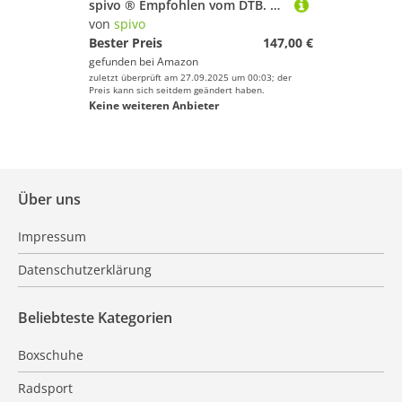
spivo ® Empfohlen vom DTB. Topspin direkt hören! 10Wochen Kurs für PROSpieler. Mehr Power&Spin! Zubehör Set, eigene Schlag Videoanalyse, Tennistrainer Buch + Head Radical Tennisball
von
spivo
Bester Preis
147,00 €
gefunden bei
Amazon
zuletzt überprüft am 27.09.2025 um 00:03; der
Preis kann sich seitdem geändert haben.
Keine weiteren Anbieter
Über uns
Impressum
Datenschutzerklärung
Beliebteste Kategorien
Boxschuhe
Radsport